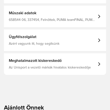
Műszaki adatok
658544 06, 337454, Felnőttek, PUMA teamFINAL, PUMA,
Férfi, Pólók, Rövid ujjú, Kék, %65 Recy.Poly. %35 Viscose
Mens' T-Shirt
Ügyfélszolgálat
Azért vagyunk itt, hogy segítsünk
Meghatalmazott kiskereskedő
Az Unisport a vezető márkák hivatalos kiskereskedője
Ajánlott Önnek