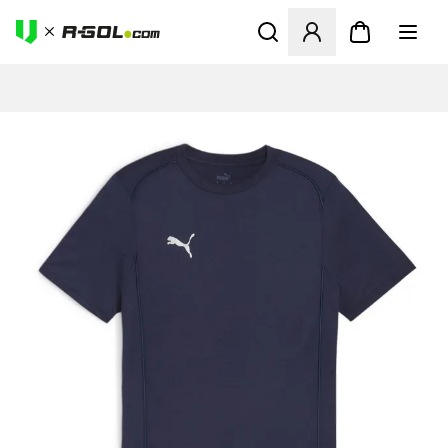
Megnyit egy modált a bejele