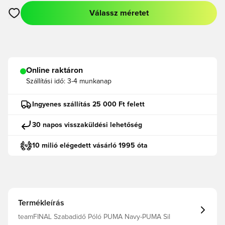
Válassz méretet
Megnyit egy modált a bejelentkezéshez vagy a tagként való r
Online raktáron
Szállítási idő:
3-4 munkanap
Ingyenes szállítás 25 000 Ft felett
30 napos visszaküldési lehetőség
10 milió elégedett vásárló 1995 óta
Termékleírás
teamFINAL Szabadidő Póló PUMA Navy-PUMA Sil