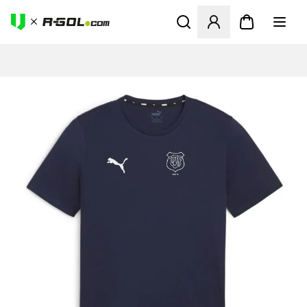
Megnyit egy modált a bejele