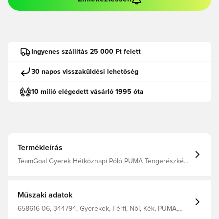
Ingyenes szállítás 25 000 Ft felett
30 napos visszaküldési lehetőség
10 milió elégedett vásárló 1995 óta
Termékleírás
TeamGoal Gyerek Hétköznapi Póló PUMA Tengerészkék -
PUMA W
Műszaki adatok
658616 06, 344794, Gyerekek, Férfi, Női, Kék, PUMA,
Pólók, Rövid ujjú, %78 Bci.Cott. %22 Recy.Cott. Junior T-