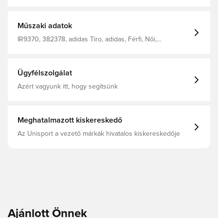
tagjai, segítenek, hogy szárnyalj az edzőpályán. Sima,
könnyű anyagból készültek, és izzadságelvezető
AEROREADY technológiával tartanak szárazon, még
akkor is, ha maximális fordulatszámon pörögsz. Normál
Műszaki adatok
szabás. 100% újrahasznosított poliészterből készült.
IR9370, 382378, adidas Tiro, adidas, Férfi, Női,
Rövidnadrág, Rövidnadrág, Gyerekek, Fehér
Ügyfélszolgálat
Azért vagyunk itt, hogy segítsünk
Meghatalmazott kiskereskedő
Az Unisport a vezető márkák hivatalos kiskereskedője
Ajánlott Önnek