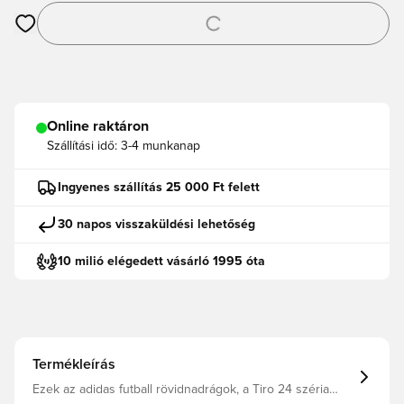
Megnyit egy modált a bejelentkezéshez vagy a tagként való r
Online raktáron
Szállítási idő:
3-4 munkanap
Ingyenes szállítás 25 000 Ft felett
30 napos visszaküldési lehetőség
10 milió elégedett vásárló 1995 óta
Termékleírás
Ezek az adidas futball rövidnadrágok, a Tiro 24 széria