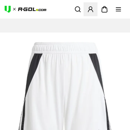
Megnyit egy modált a bejele