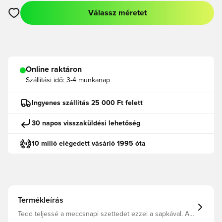
Válassz méretet
Megnyit egy modált a bejelentkezéshez vagy a tagként való r
Online raktáron
Szállítási idő:
3-4 munkanap
Ingyenes szállítás 25 000 Ft felett
30 napos visszaküldési lehetőség
10 milió elégedett vásárló 1995 óta
Termékleírás
Tedd teljessé a meccsnapi szettedet ezzel a sapkával. A