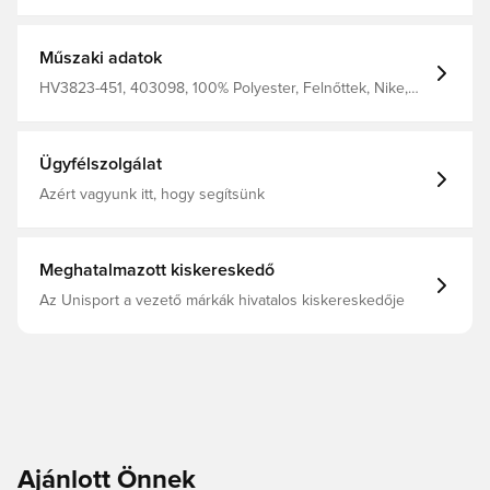
klasszikus 'dad hat' stílus válogatott részletekkel
ötvöződik, hogy büszkén képviselhesd a hazádat. A
hímzett szellőzőnyílások fokozzák a légáteresztést. Az
állítható pánttal tökéletesen a fejedre igazíthatod. Anyaga:
Műszaki adatok
100% poliészter.
HV3823-451, 403098, 100% Polyester, Felnőttek, Nike,
Kék, Férfi, Női, Sapka, Women's EURO 2025
Ügyfélszolgálat
Azért vagyunk itt, hogy segítsünk
Meghatalmazott kiskereskedő
Az Unisport a vezető márkák hivatalos kiskereskedője
Ajánlott Önnek