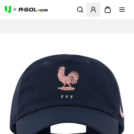
Megnyit egy modált a bejele