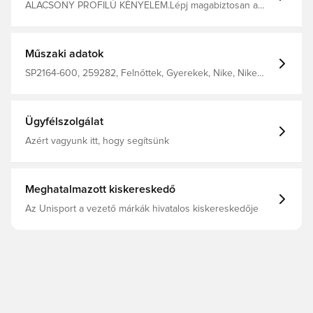
ALACSONY PROFILÚ KÉNYELEM.Lépj magabiztosan a
pályára a Nike Charge futball sípcsontvédővel a lábadon.
A kemény külső héj alacsony profilú védelmet nyújt,
kényelmes, habbal borított belső résszel.Előnyök
Húzópántokkal készült, hogy játék közben is a helyén
Műszaki adatok
maradjon.A héj alacsony profilja elnyeli az ütéseket.A
habszivacs hátlap illeszkedik a sípcsontodhoz és
SP2164-600, 259282, Felnőttek, Gyerekek, Nike, Nike
kényelmet nyújt.TermékinformációkAnyagok: 43%
Generation, Rózsaszín, Női, Férfi, Sípcsontvédő,
polipropilén/33% EVA/17% poliészter/7% gumi
Világbajnokság
FolttisztításImportált
Ügyfélszolgálat
Azért vagyunk itt, hogy segítsünk
Meghatalmazott kiskereskedő
Az Unisport a vezető márkák hivatalos kiskereskedője