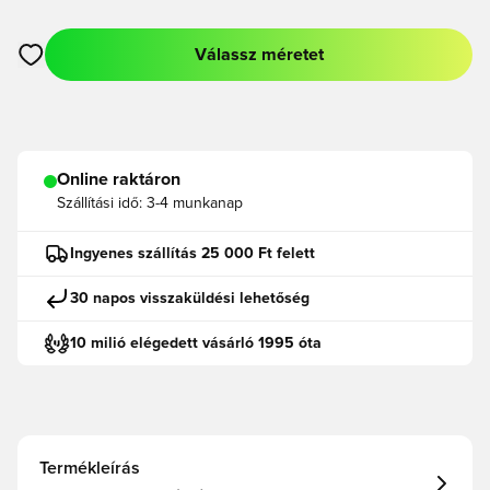
Válassz méretet
Megnyit egy modált a bejelentkezéshez vagy a tagként való r
Online raktáron
Szállítási idő:
3-4 munkanap
Ingyenes szállítás 25 000 Ft felett
30 napos visszaküldési lehetőség
10 milió elégedett vásárló 1995 óta
Termékleírás