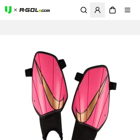
Megnyit egy modált a bejele