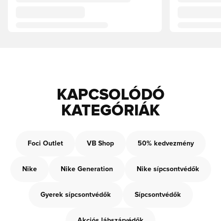
KAPCSOLÓDÓ
KATEGÓRIÁK
Foci Outlet
VB Shop
50% kedvezmény
Nike
Nike Generation
Nike sípcsontvédők
Gyerek sípcsontvédők
Sípcsontvédők
Akciós lábszárvédők