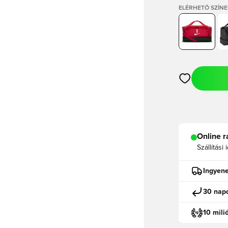
ELÉRHETŐ SZÍNE
Megnyit egy m
Online r
Szállítási 
Ingyene
30 napo
10 mili