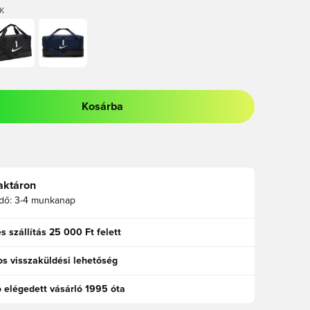
K
Kosárba
odált a bejelentkezéshez vagy a tagként való regisztrációhoz
aktáron
idő:
3-4 munkanap
s szállítás 25 000 Ft felett
s visszaküldési lehetőség
ó elégedett vásárló 1995 óta