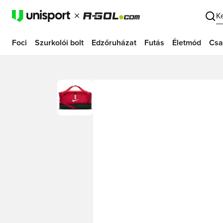
K
Foci
Szurkolói bolt
Edzőruházat
Futás
Életmód
Csa