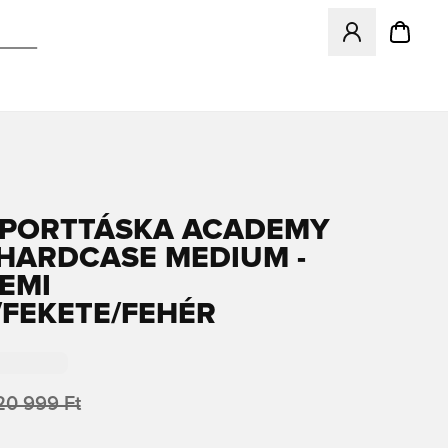
Megnyit egy modá
SPORTTÁSKA ACADEMY
HARDCASE MEDIUM -
EMI
/FEKETE/FEHÉR
20 999 Ft