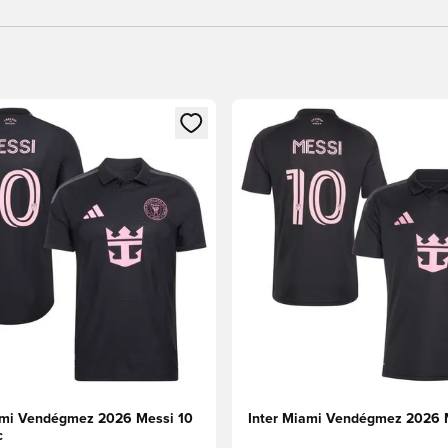
t való regisztrációhoz
gy modált a bejelentkezéshez vagy a tagként való regisztrációh
Megnyit egy modált a bejelen
ami Vendégmez 2026 Messi 10
Inter Miami Vendégmez 2026 
c