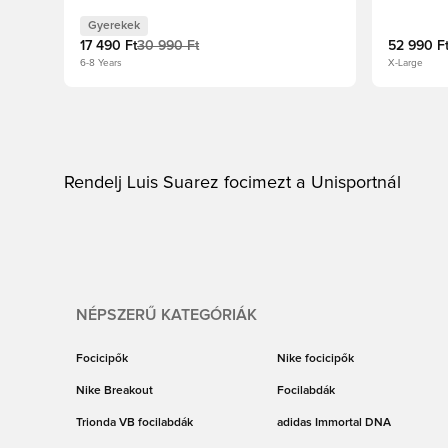
Gyerekek
17 490 Ft
30 990 Ft
52 990 F
6-8 Years
X-Large
Rendelj Luis Suarez focimezt a Unisportnál
NÉPSZERŰ KATEGÓRIÁK
Focicipők
Nike focicipők
Nike Breakout
Focilabdák
Trionda VB focilabdák
adidas Immortal DNA