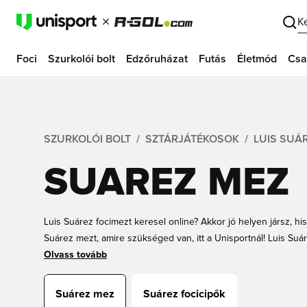
K
Foci
Szurkolói bolt
Edzőruházat
Futás
Életmód
Csa
SZURKOLÓI BOLT
SZTÁRJÁTÉKOSOK
LUIS SUÁ
SUAREZ MEZ
Luis Suárez focimezt keresel online? Akkor jó helyen jársz, h
Suárez mezt, amire szükséged van, itt a Unisportnál! Luis Suá
színekben is megtalálsz, ráadásul mindegyiket kérheted a szu
Olvass tovább
hátán. Mutasd ki a karizmatikus csatár iránti rajongásodat, é
online még ma! Mindig kedvező árak és gyors kiszállítás vár rá
Suárez mez
Suárez focicipők
Unisportstore.com oldalon.