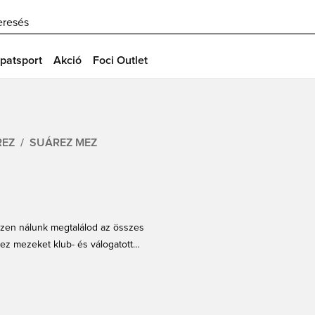
eresés
patsport
Akció
Foci Outlet
REZ
SUÁREZ MEZ
iszen nálunk megtalálod az összes
rez mezeket klub- és válogatott
persztár Suárez nyomtatással a
s rendeld meg Luis Suárez mezedet
d, ha online vásárolsz a