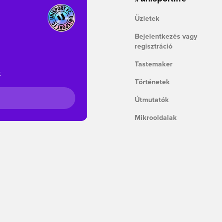
Üzletek
Bejelentkezés vagy
regisztráció
Tastemaker
k
Történetek
Útmutatók
Mikrooldalak