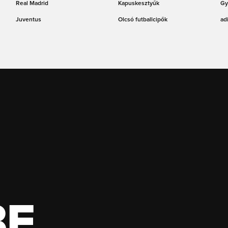
Real Madrid
Kapuskesztyűk
Gy
Juventus
Olcsó futballcipők
ad
BE