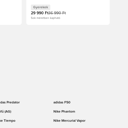
Gyerekek
29 990 Ft
36 990 Ft
Sok méretben kapható
idas Predator
adidas F50
fű (AG)
Nike Phantom
ke Tiempo
Nike Mercurial Vapor