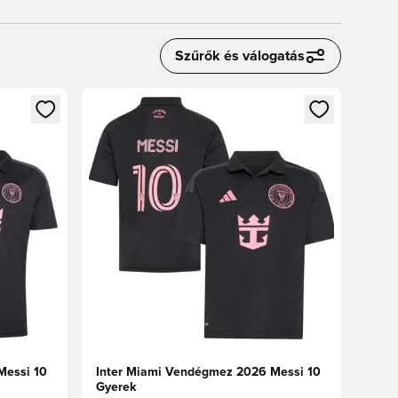
Szűrők és válogatás
oz
tkezéshez vagy a tagként való regisztrációhoz
Megnyit egy modált a bejelentkezéshez vagy a tag
Messi 10
Inter Miami Vendégmez 2026 Messi 10
Gyerek