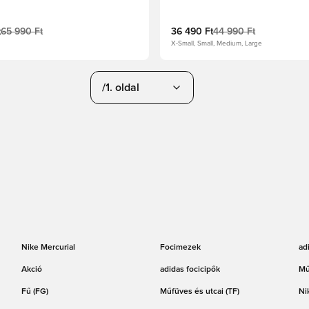
t
65 990 Ft
36 490 Ft
44 990 Ft
X-Small, Small, Medium, Large
/1. oldal
Nike Mercurial
Focimezek
ad
Akció
adidas focicipők
Mű
Fű (FG)
Műfüves és utcai (TF)
Ni