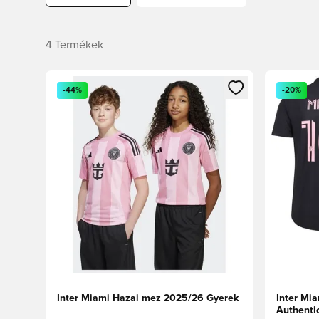
4
Termékek
Megnyit egy modált a bejelentkezéshez vagy a tagkén
Megnyit e
-44%
-20%
Inter Miami Hazai mez 2025/26 Gyerek
Inter Mi
Authenti