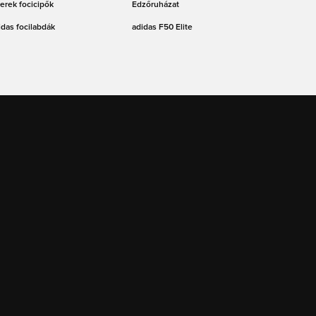
erek focicipők
Edzőruházat
idas focilabdák
adidas F50 Elite