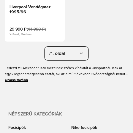
Liverpool Vendégmez
1995/96
29 990 Ft
44 990 Ft
X-Small, Medium
/1. oldal
Fedezd fel Alexander Isak mezeinek széles kínálatát a Unisportnál. Isak az
egyik legtehetségesebb csatár, aki az elmúlt években Svédországból került
ki, ezért feltétlenül érdemes megnézni Alexander Isak focimezeinket.
Olvass tovább
Megtalálod az összes svéd válogatott mezt és a klubcsapatának mezét is,
Alexander Isak nevével a hátán. Ne aggódj, minden méretben kaphatók a
mezek! Szerezd be új Alexander Isak mezedet a Unisportnál.
NÉPSZERŰ KATEGÓRIÁK
Focicipők
Nike focicipők