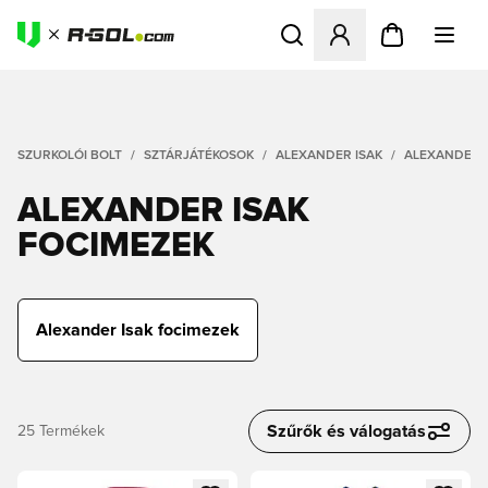
Megnyit egy modált a bejele
SZURKOLÓI BOLT
SZTÁRJÁTÉKOSOK
ALEXANDER ISAK
ALEXANDER I
ALEXANDER ISAK
FOCIMEZEK
Alexander Isak focimezek
Szűrők és válogatás
25
Termékek