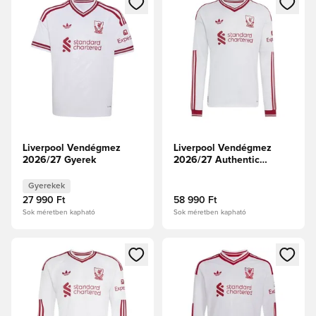
Liverpool Vendégmez
Liverpool Vendégmez
2026/27 Gyerek
2026/27 Authentic
Hosszú ujjú
Gyerekek
27 990 Ft
58 990 Ft
Sok méretben kapható
Sok méretben kapható
Megnyit egy modált a bejelentkezéshez vagy a tagként való 
Megnyit egy modált a bejelent