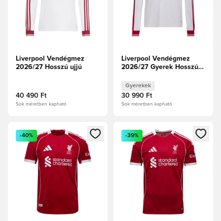
Liverpool Vendégmez
Liverpool Vendégmez
2026/27 Hosszú ujjú
2026/27 Gyerek Hosszú
ujjú
Gyerekek
40 490 Ft
30 990 Ft
Sok méretben kapható
Sok méretben kapható
Megnyit egy modált a bejelentkezéshez vagy a tagként való 
Megnyit egy modált a bejelent
-40%
-39%