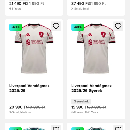
21 490 Ft
34 990 Ft
37 490 Ft
61 990 Ft
6-8 Years
X-Small, Small
Megnyit egy modált a bejelentkezéshez vagy a tagként való 
Megnyit egy modált a bejelent
-49%
-48%
Liverpool Vendégmez
Liverpool Vendégmez
2025/26
2025/26 Gyerek
Gyerekek
20 990 Ft
40 990 Ft
15 990 Ft
30 990 Ft
X-Small, Medium
6-8 Years, 8-10 Years
Megnyit egy modált a bejelentkezéshez vagy a tagként való 
Megnyit egy modált a bejelent