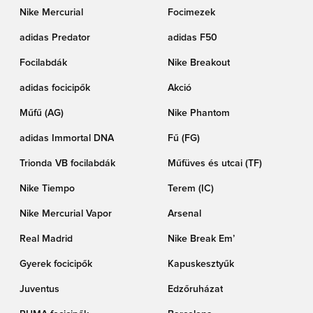
Nike Mercurial
Focimezek
adidas Predator
adidas F50
Focilabdák
Nike Breakout
adidas focicipők
Akció
Műfű (AG)
Nike Phantom
adidas Immortal DNA
Fű (FG)
Trionda VB focilabdák
Műfüves és utcai (TF)
Nike Tiempo
Terem (IC)
Nike Mercurial Vapor
Arsenal
Real Madrid
Nike Break Em’
Gyerek focicipők
Kapuskesztyűk
Juventus
Edzőruházat