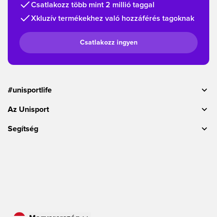
Csatlakozz több mint 2 millió taggal
Xkluzív termékekhez való hozzáférés tagoknak
Csatlakozz ingyen
#unisportlife
Az Unisport
Segítség