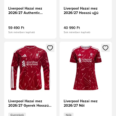
Liverpool Hazai mez
Liverpool Hazai mez
2026/27 Authentic
2026/27 Hosszú ujjú
Hosszú ujjú
59 490 Ft
40 990 Ft
Sok méretben kapható
Sok méretben kapható
Megnyit egy modált a bejelentkezéshez vagy a tagként való 
Megnyit egy modált a bejelent
Liverpool Hazai mez
Liverpool Hazai mez
2026/27 Gyerek Hosszú
2026/27 Női
ujjú
Gyerekek
Nők