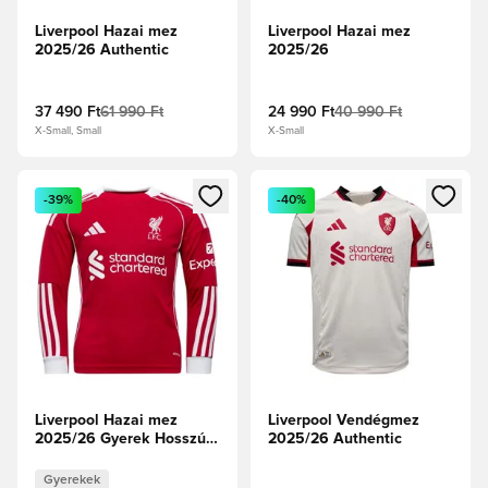
Liverpool Hazai mez
Liverpool Hazai mez
2025/26 Authentic
2025/26
37 490 Ft
61 990 Ft
24 990 Ft
40 990 Ft
X-Small, Small
X-Small
Megnyit egy modált a bejelentkezéshez vagy a tagként való 
Megnyit egy modált a bejelent
-39%
-40%
Liverpool Hazai mez
Liverpool Vendégmez
2025/26 Gyerek Hosszú
2025/26 Authentic
ujjú
Gyerekek