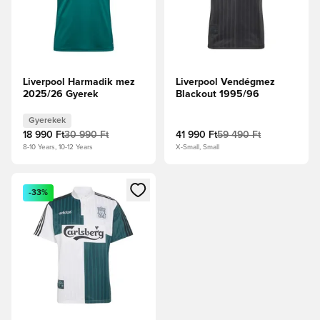
Liverpool Harmadik mez
Liverpool Vendégmez
2025/26 Gyerek
Blackout 1995/96
Gyerekek
18 990 Ft
30 990 Ft
41 990 Ft
59 490 Ft
8-10 Years, 10-12 Years
X-Small, Small
Megnyit egy modált a bejelentkezéshez vagy a tagként való 
-33%