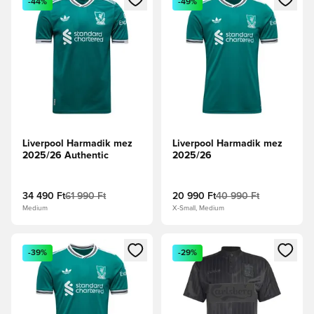
-44%
-49%
Liverpool Harmadik mez
Liverpool Harmadik mez
2025/26 Authentic
2025/26
34 490 Ft
61 990 Ft
20 990 Ft
40 990 Ft
Medium
X-Small, Medium
Megnyit egy modált a bejelentkezéshez vagy a tagként való 
Megnyit egy modált a bejelent
-39%
-29%