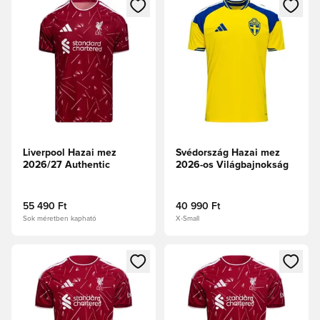
Megnyit egy modált a bejelentkezéshez vagy a tagként való 
Megnyit egy modált a bejelent
Liverpool Hazai mez
Svédország Hazai mez
2026/27 Authentic
2026-os Világbajnokság
55 490 Ft
40 990 Ft
Sok méretben kapható
X-Small
Megnyit egy modált a bejelentkezéshez vagy a tagként való 
Megnyit egy modált a bejelent