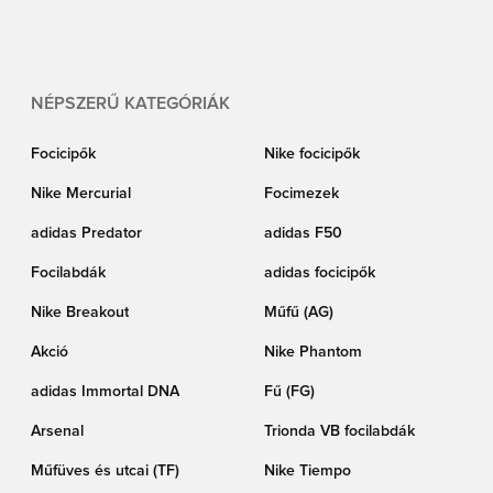
NÉPSZERŰ KATEGÓRIÁK
Focicipők
Nike focicipők
Nike Mercurial
Focimezek
adidas Predator
adidas F50
Focilabdák
adidas focicipők
Nike Breakout
Műfű (AG)
Akció
Nike Phantom
adidas Immortal DNA
Fű (FG)
Arsenal
Trionda VB focilabdák
Műfüves és utcai (TF)
Nike Tiempo