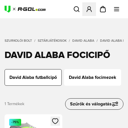
Megnyit egy modált a bejele
SZURKOLÓI BOLT
SZTÁRJÁTÉKOSOK
DAVID ALABA
DAVID ALABA FU
DAVID ALABA FOCICIPŐ
David Alaba futballcipő
David Alaba focimezek
Szűrők és válogatás
1
Termékek
Megnyit egy modált a bejelentkezéshez vagy a tagként való 
-75%