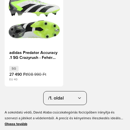
adidas Predator Accuracy
.1 SG Crazyrush - Fehér
cipők/Core Black/Lucid
Lemon
SG
27 490 Ft
108 990 Ft
EU 40
/1. oldal
A sokoldalú védő, David Alaba csúcskategóriás focicipőben irányítja és
szervezi a játékot a védelemből. A precíz és kényelmes illeszkedés ideális
azoknak a játékosoknak, akiknek fontos a labdaérintés és a visszajelzés
Olvass tovább
cselezés, passzolás és lövés közben!