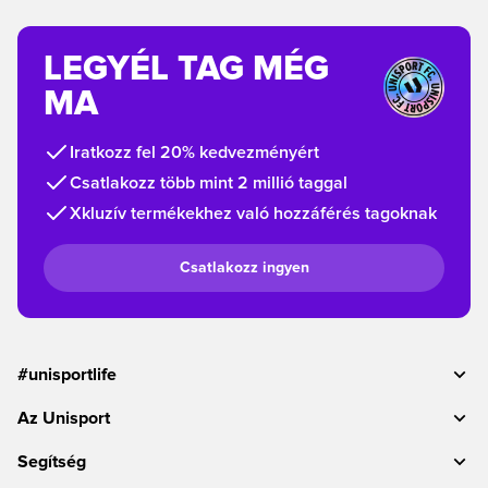
LEGYÉL TAG MÉG
MA
Iratkozz fel 20% kedvezményért
Csatlakozz több mint 2 millió taggal
Xkluzív termékekhez való hozzáférés tagoknak
Csatlakozz ingyen
#unisportlife
Az Unisport
Segítség