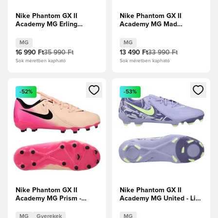
Nike Phantom GX II
Nike Phantom GX II
Academy MG Erling
Academy MG Mad
Haaland Personal Edition
Ambition - Blue
- Űrkék/Króm Limitált
Fury/Fehér
MG
MG
kiadás
16 990 Ft
35 990 Ft
13 490 Ft
33 990 Ft
Sok méretben kapható
Sok méretben kapható
Megnyit egy modált a bejelentkezéshez vagy a tagként való 
Megnyit egy modált a bejelent
-52%
-53%
Nike Phantom GX II
Nike Phantom GX II
Academy MG Prism -
Academy MG United - Lila
Bíbor
Achát/Halvány Volt
árnyalat/Fekete/Pink
MG
Gyerekek
MG