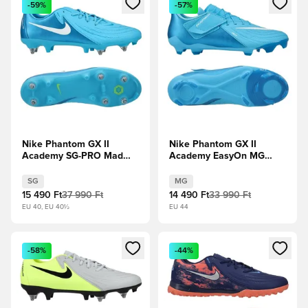
-59%
-57%
Nike Phantom GX II
Nike Phantom GX II
Academy SG-PRO Mad
Academy EasyOn MG
Ambition - Blue
Mad Ambition - Blue
Fury/Fehér
Fury/Fehér
SG
MG
15 490 Ft
37 990 Ft
14 490 Ft
33 990 Ft
EU 40, EU 40½
EU 44
Megnyit egy modált a bejelentkezéshez vagy a tagként való 
Megnyit egy modált a bejelent
-58%
-44%