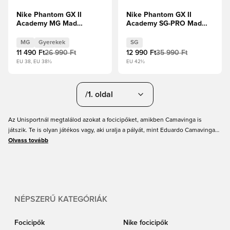
Nike Phantom GX II
Nike Phantom GX II
Academy MG Mad
Academy SG-PRO Mad
Ambition - Blue
Energy -
Fury/Fehér Gyerek
Menta/Atomvörös/Off
MG
Gyerekek
SG
Noir
11 490 Ft
26 990 Ft
12 990 Ft
35 990 Ft
EU 38, EU 38½
EU 42½
/1. oldal
Az Unisportnál megtalálod azokat a focicipőket, amikben Camavinga is
játszik. Te is olyan játékos vagy, aki uralja a pályát, mint Eduardo Camavinga?
Akkor érdemes megfontolnod, hogy te is a francia játékos cipőjében lépj
Olvass tovább
pályára. Nálunk minden méretben találsz focicipőt, gyerekeknek és
felnőtteknek egyaránt. Válaszd ki a méreted, és rendeld meg Camavinga
focicipőjét az Unisporttól!
NÉPSZERŰ KATEGÓRIÁK
Focicipők
Nike focicipők