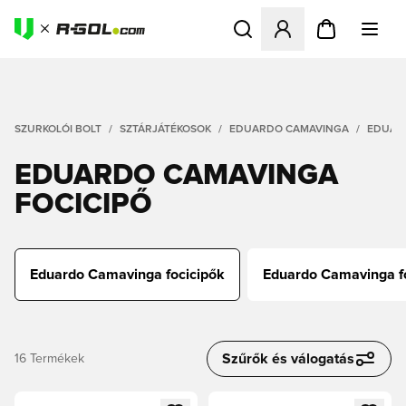
Megnyit egy modált a bejele
SZURKOLÓI BOLT
SZTÁRJÁTÉKOSOK
EDUARDO CAMAVINGA
EDUAR
EDUARDO CAMAVINGA
FOCICIPŐ
Eduardo Camavinga focicipők
Eduardo Camavinga 
Szűrők és válogatás
16
Termékek