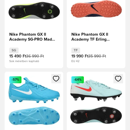
Nike Phantom GX II
Nike Phantom GX II
Academy SG-PRO Mad
Academy TF Erling
Voltage - Metál
Haaland Personal Edition
ezüst/Fekete/Volt
- Űrkék/Króm Limitált
SG
TF
kiadás
15 490 Ft
36 990 Ft
19 990 Ft
35 990 Ft
Sok méretben kapható
EU 42
Megnyit egy modált a bejelentkezéshez vagy a tagként való 
Megnyit egy modált a bejelent
-57%
-64%