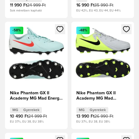
Blast Gyerek
11 990 Ft
24 999 Ft
16 990 Ft
35 990 Ft
Sok méretben kapható
EU 42½, EU 43, EU 44, EU 44½
Megnyit egy modált a bejelentkezéshez vagy a tagként való 
Megnyit egy modált a bejelent
-58%
-48%
Nike Phantom GX II
Nike Phantom GX II
Academy MG Mad Energy
Academy MG Mad
- Menta/Atomvörös/Off
Voltage - Metál
Noir Gyerek
ezüst/Fekete/Volt Gyerek
MG
Gyerekek
MG
Gyerekek
10 490 Ft
24 999 Ft
13 990 Ft
26 990 Ft
EU 37½, EU 38, EU 38½
EU 37½, EU 38, EU 38½
Megnyit egy modált a bejelentkezéshez vagy a tagként való 
Megnyit egy modált a bejelent