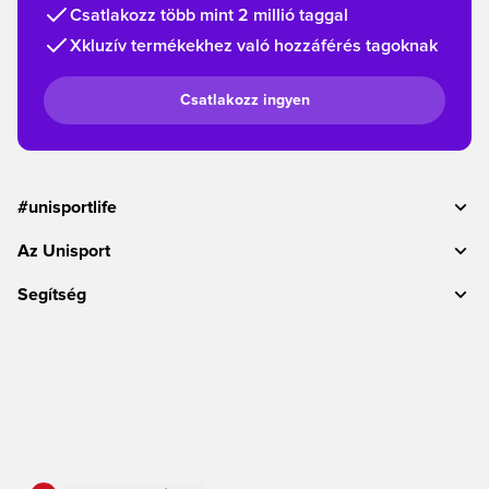
Csatlakozz több mint 2 millió taggal
Xkluzív termékekhez való hozzáférés tagoknak
Csatlakozz ingyen
#unisportlife
Az Unisport
Segítség