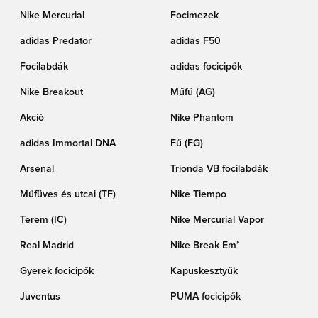
Nike Mercurial
Focimezek
adidas Predator
adidas F50
Focilabdák
adidas focicipők
Nike Breakout
Műfű (AG)
Akció
Nike Phantom
adidas Immortal DNA
Fű (FG)
Arsenal
Trionda VB focilabdák
Műfüves és utcai (TF)
Nike Tiempo
Terem (IC)
Nike Mercurial Vapor
Real Madrid
Nike Break Em’
Gyerek focicipők
Kapuskesztyűk
Juventus
PUMA focicipők