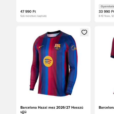
Gyerekek
47 990 Ft
33 990 F
Sok méretben kapható
8-10 Years, 12
Megnyit egy modált a bejelentkezéshez vagy a tagkén
Megnyit e
Barcelona Hazai mez 2026/27 Hosszú
Barcelon
ujjú