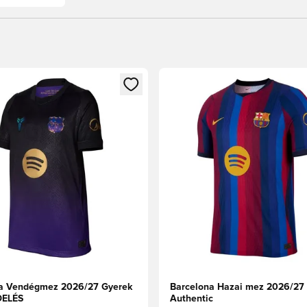
t való regisztrációhoz
gy modált a bejelentkezéshez vagy a tagként való regisztrációh
Megnyit egy modált a bejelen
a Vendégmez 2026/27 Gyerek
Barcelona Hazai mez 2026/27 
ELÉS
Authentic