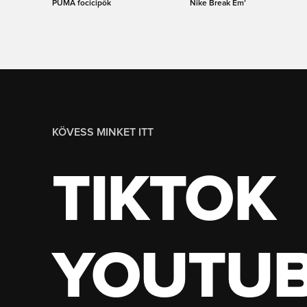
PUMA focicipők
Nike Break Em’
KÖVESS MINKET ITT
TIKTOK
YOUTU