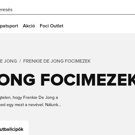
eresés
patsport
Akció
Foci Outlet
DE JONG
FRENKIE DE JONG FOCIMEZEK
JONG FOCIMEZE
gtelen, hogy Frenkie De Jong a
ned egy mezt a nevével. Nálunk
nden méretben, gyerekeknek és
n menő lenne egy De Jong feliratú
 a Unisportnál.
utballcipők