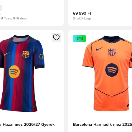
t
69 990 Ft
-14 Years, 14-16 Years
Small, X-Large
t való regisztrációhoz
gy modált a bejelentkezéshez vagy a tagként való regisztrációh
Megnyit egy modált a bejelen
-24%
a Hazai mez 2026/27 Gyerek
Barcelona Harmadik mez 202