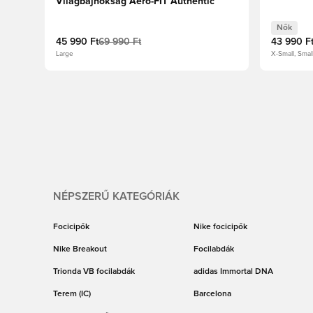
Világbajnokság Aero-FIT Authentic
Nők
45 990 Ft
69 990 Ft
43 990 F
Large
X-Small, Smal
NÉPSZERŰ KATEGÓRIÁK
Focicipők
Nike focicipők
Nike Breakout
Focilabdák
Trionda VB focilabdák
adidas Immortal DNA
Terem (IC)
Barcelona