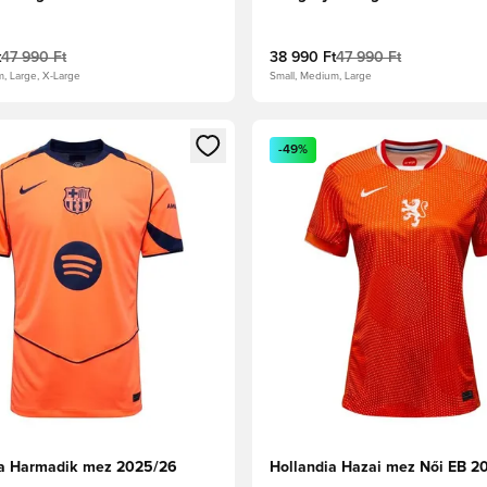
t
47 990 Ft
38 990 Ft
47 990 Ft
m, Large, X-Large
Small, Medium, Large
t való regisztrációhoz
gy modált a bejelentkezéshez vagy a tagként való regisztrációh
Megnyit egy modált a bejelen
-49%
a Harmadik mez 2025/26
Hollandia Hazai mez Női EB 2