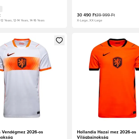
t
30 490 Ft
39 999 Ft
-12 Years, 12-14 Years, 14-16 Years
X-Large, XX-Large
t való regisztrációhoz
gy modált a bejelentkezéshez vagy a tagként való regisztrációh
Megnyit egy modált a bejelen
a Vendégmez 2026-os
Hollandia Hazai mez 2026-os
nokság
Világbajnokság