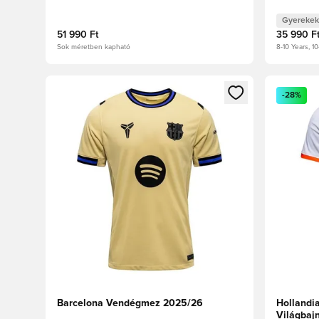
Gyerekek
51 990 Ft
35 990 F
Sok méretben kapható
8-10 Years, 10
Megnyit egy modált a bejelentkezéshez vagy a tagkén
Megnyit e
-28%
Barcelona Vendégmez 2025/26
Hollandi
Világbaj