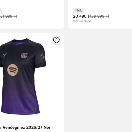
Nők
t
31 999 Ft
20 490 Ft
39 999 Ft
X-Small, Small
t való regisztrációhoz
gy modált a bejelentkezéshez vagy a tagként való regisztrációh
a Vendégmez 2026/27 Női