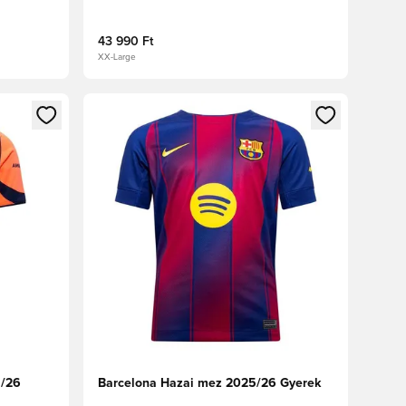
43 990 Ft
XX-Large
oz
tkezéshez vagy a tagként való regisztrációhoz
Megnyit egy modált a bejelentkezéshez vagy a tag
5/26
Barcelona Hazai mez 2025/26 Gyerek