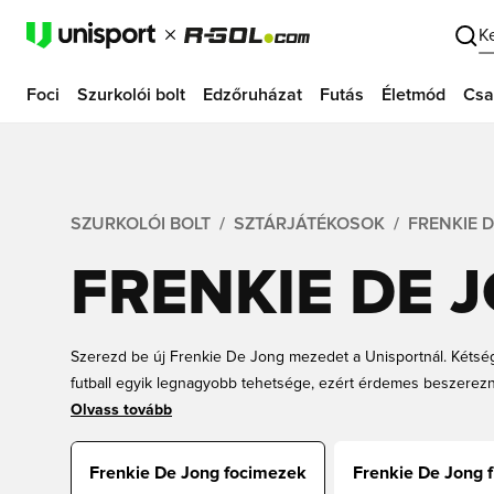
K
Foci
Szurkolói bolt
Edzőruházat
Futás
Életmód
Csa
SZURKOLÓI BOLT
SZTÁRJÁTÉKOSOK
FRENKIE 
FRENKIE DE 
Szerezd be új Frenkie De Jong mezedet a Unisportnál. Kétsé
futball egyik legnagyobb tehetsége, ezért érdemes beszerez
megtalálod a klubmezét és a holland válogatott mezét is, mi
Olvass tovább
felnőtteknek egyaránt, De Jong felirattal a hátán! Ugye milye
focimezben feszíteni? Szerezd be új Frenkie De Jong mezedet
Frenkie De Jong focimezek
Frenkie De Jong f