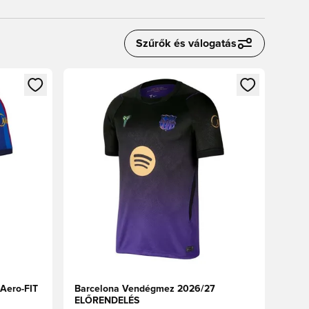
Szűrők és válogatás
oz
tkezéshez vagy a tagként való regisztrációhoz
Megnyit egy modált a bejelentkezéshez vagy a tag
Aero-FIT
Barcelona Vendégmez 2026/27
ELŐRENDELÉS