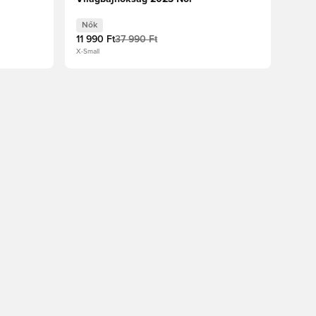
Nők
11 990 Ft
37 990 Ft
X-Small
oz