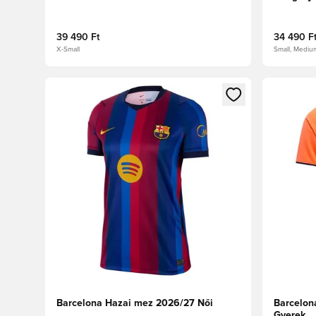
39 490 Ft
34 490 F
X-Small
Small, Mediu
Megnyit egy modált a bejelentkezéshez vagy a tagkén
Megnyit e
Barcelona Hazai mez 2026/27 Női
Barcelon
Gyerek