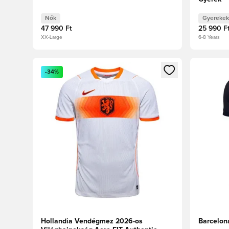
Nők
Gyerekek
47 990 Ft
25 990 F
XX-Large
6-8 Years
Megnyit egy modált a bejelentkezéshez vagy a tagkén
Megnyit e
-34%
Hollandia Vendégmez 2026-os
Barcelon