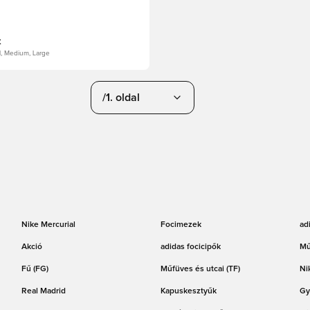
t
l, Medium, Large
/1. oldal
Nike Mercurial
Focimezek
ad
Akció
adidas focicipők
Mű
Fű (FG)
Műfüves és utcai (TF)
Ni
Real Madrid
Kapuskesztyűk
Gy