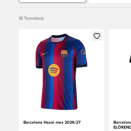
18
Termékek
Megnyit egy modált a bejelentkezéshez vagy a tagkén
Megnyit e
Barcelona Hazai mez 2026/27
Barcelon
ELŐREND