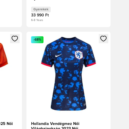
Gyerekek
33 990 Ft
6-8 Years
oz
tkezéshez vagy a tagként való regisztrációhoz
Megnyit egy modált a bejelentkezéshez vagy a tag
-68%
025 Női
Hollandia Vendégmez Női
Világbajnokság 2023 Női