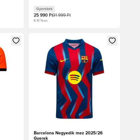
Gyerekek
25 990 Ft
31 999 Ft
8-10 Years
oz
tkezéshez vagy a tagként való regisztrációhoz
Megnyit egy modált a bejelentkezéshez vagy a tag
Barcelona Negyedik mez 2025/26
Gyerek