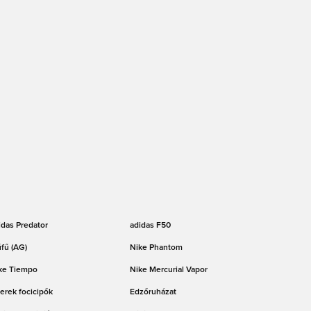
idas Predator
adidas F50
fű (AG)
Nike Phantom
ke Tiempo
Nike Mercurial Vapor
erek focicipők
Edzőruházat