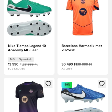
Nike Tiempo Legend 10
Barcelona Harmadik mez
Academy MG Fear
2025/26
Nothing -
Stadionzöld/Sötét
MG
Gyerekek
obszidián Gyerek
13 990 Ft
28 999 Ft
30 490 Ft
39 999 Ft
EU 38, EU 38½
XX-Large
Megnyit egy modált a bejelentkezéshez vagy a tagként való 
Megnyit egy modált a bejelent
-59%