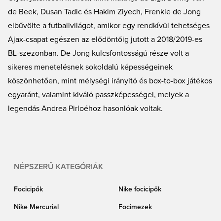
mint de Jong. Emellett megtalálod a klubmezek teljes választékát minden
de Beek, Dusan Tadic és Hakim Ziyech, Frenkie de Jong
méretben, valamint a holland válogatott futballmezét – hazai és idegenbeli
elbűvölte a futballvilágot, amikor egy rendkívül tehetséges
változatban egyaránt.
Ajax-csapat egészen az elődöntőig jutott a 2018/2019-es
BL-szezonban. De Jong kulcsfontosságú része volt a
sikeres menetelésnek sokoldalú képességeinek
köszönhetően, mint mélységi irányító és box-to-box játékos
egyaránt, valamint kiváló passzképességei, melyek a
legendás Andrea Pirloéhoz hasonlóak voltak.
NÉPSZERŰ KATEGÓRIÁK
Focicipők
Nike focicipők
Nike Mercurial
Focimezek