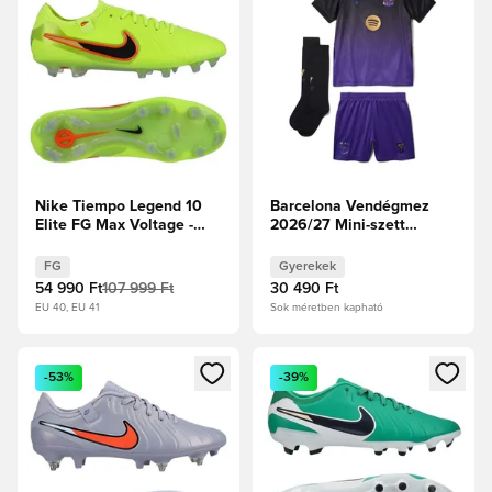
Nike Tiempo Legend 10
Barcelona Vendégmez
Elite FG Max Voltage -
2026/27 Mini-szett
Volt/Fekete
Gyerek
FG
Gyerekek
54 990 Ft
107 999 Ft
30 490 Ft
EU 40, EU 41
Sok méretben kapható
Megnyit egy modált a bejelentkezéshez vagy a tagként való 
Megnyit egy modált a bejelent
-53%
-39%