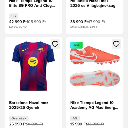
Nike Tiempo Legend 10
Hollandia Hazai mez
Elite SG-PRO Anti-Clog
2026-os Világbajnokság
Ready -
Fehér/Fekete/Bíborvörös
SG
42 990 Ft
105 990 Ft
38 990 Ft
47 990 Ft
EU 39, EU 40
Small, Medium, Large
Megnyit egy modált a bejelentkezéshez vagy a tagként való 
Megnyit egy modált a bejelent
-53%
Barcelona Hazai mez
Nike Tiempo Legend 10
2025/26 Gyerek
Academy AG Mad Energy
- Hot Lava/Fehér
Gyerekek
AG
25 990 Ft
31 999 Ft
15 990 Ft
33 990 Ft