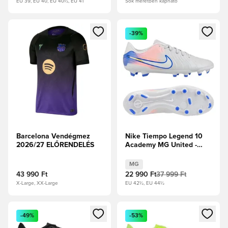
EU 39, EU 40, EU 40½, EU 41
Sok méretben kapható
Megnyit egy modált a bejelentkezéshez vagy a tagként való 
Megnyit egy modált a bejelent
-39%
Barcelona Vendégmez
Nike Tiempo Legend 10
2026/27 ELŐRENDELÉS
Academy MG United -
Mély szürke/Racer Blue
MG
43 990 Ft
22 990 Ft
37 999 Ft
X-Large, XX-Large
EU 42½, EU 44½
Megnyit egy modált a bejelentkezéshez vagy a tagként való 
Megnyit egy modált a bejelent
-49%
-53%