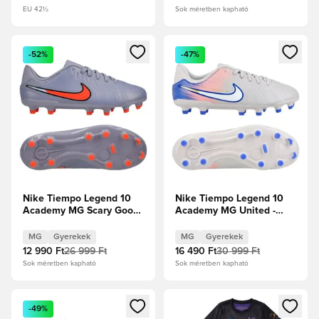
EU 42½
Sok méretben kapható
Megnyit egy modált a bejelentkezéshez vagy a tagként való 
Megnyit egy modált a bejelent
-52%
-47%
Nike Tiempo Legend 10
Nike Tiempo Legend 10
Academy MG Scary Good
Academy MG United -
- Blue Eclipse/Fekete
Mély szürke/Racer Blue
Gyerek
Gyerek
MG
Gyerekek
MG
Gyerekek
12 990 Ft
26 999 Ft
16 490 Ft
30 999 Ft
Sok méretben kapható
Sok méretben kapható
Megnyit egy modált a bejelentkezéshez vagy a tagként való 
Megnyit egy modált a bejelent
-49%