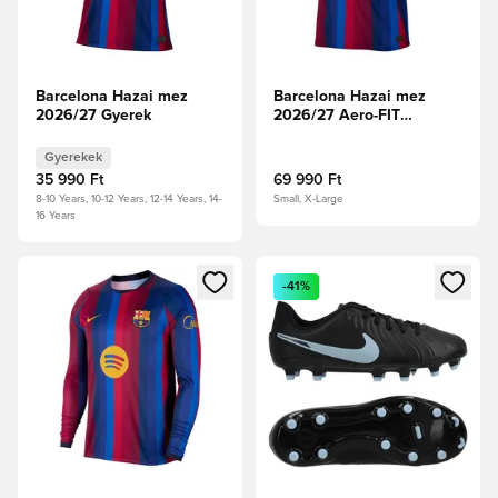
Barcelona Hazai mez
Barcelona Hazai mez
2026/27 Gyerek
2026/27 Aero-FIT
Authentic
Gyerekek
35 990 Ft
69 990 Ft
8-10 Years, 10-12 Years, 12-14 Years, 14-
Small, X-Large
16 Years
Megnyit egy modált a bejelentkezéshez vagy a tagként való 
Megnyit egy modált a bejelent
-41%