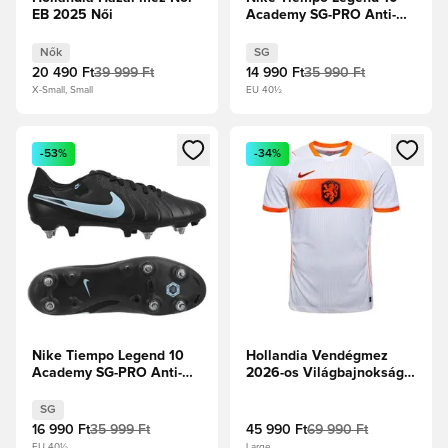
EB 2025 Női
Academy SG-PRO Anti-
Clog Mad Energy - Hot
Lava/Fehér
Nők
SG
20 490 Ft
39 999 Ft
14 990 Ft
35 990 Ft
X-Small, Small
EU 40½
Megnyit egy modált a bejelentkezéshez vagy a tagként való 
Megnyit egy modált a bejelent
-53%
-34%
Nike Tiempo Legend 10
Hollandia Vendégmez
Academy SG-PRO Anti-
2026-os Világbajnokság
Clog Shadow -
Aero-FIT Authentic
Fekete/Jégkék
SG
16 990 Ft
35 999 Ft
45 990 Ft
69 990 Ft
EU 40½
Large