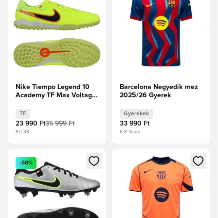
Nike Tiempo Legend 10
Barcelona Negyedik mez
Academy TF Max Voltage
2025/26 Gyerek
- Volt/Fekete
TF
Gyerekek
23 990 Ft
35 999 Ft
33 990 Ft
EU 38
6-8 Years
Megnyit egy modált a bejelentkezéshez vagy a tagként való 
Megnyit egy modált a bejelent
-58%