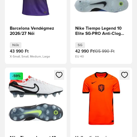
Barcelona Vendégmez
Nike Tiempo Legend 10
2026/27 Női
Elite SG-PRO Anti-Clog
Mad Ambition -
Szárnyalj/Fehér
Nők
SG
43 990 Ft
42 990 Ft
105 990 Ft
X-Small, Small, Medium, Large
EU 40
Megnyit egy modált a bejelentkezéshez vagy a tagként való 
Megnyit egy modált a bejelent
-59%