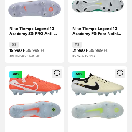
Nike Tiempo Legend 10
Nike Tiempo Legend 10
Academy SG-PRO Anti-
Academy FG Fear Nothing
Clog Scary Good - Blue
- Stadionzöld/Sötét
Eclipse/Fekete
obszidián
SG
FG
16 990 Ft
35 999 Ft
21 990 Ft
35 999 Ft
Sok méretben kapható
EU 42½, EU 44½
Megnyit egy modált a bejelentkezéshez vagy a tagként való 
Megnyit egy modált a bejelent
-60%
-59%