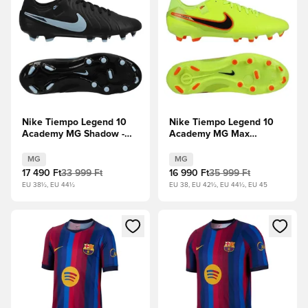
Nike Tiempo Legend 10
Nike Tiempo Legend 10
Academy MG Shadow -
Academy MG Max
Fekete/Jégkék
Voltage - Volt/Fekete
MG
MG
17 490 Ft
33 999 Ft
16 990 Ft
35 999 Ft
EU 38½, EU 44½
EU 38, EU 42½, EU 44½, EU 45
Megnyit egy modált a bejelentkezéshez vagy a tagként való 
Megnyit egy modált a bejelent