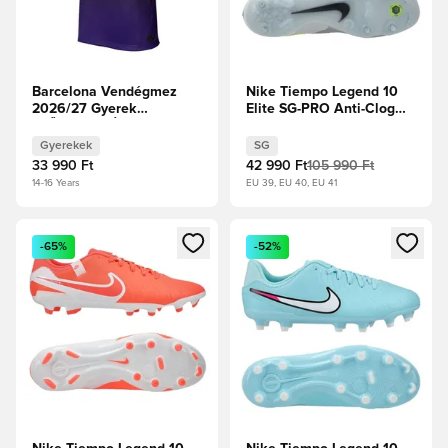
Barcelona Vendégmez
Nike Tiempo Legend 10
2026/27 Gyerek
Elite SG-PRO Anti-Clog
ELŐRENDELÉS
Mad Voltage - Metál
ezüst/Fekete/Volt
Gyerekek
SG
33 990 Ft
42 990 Ft
105 990 Ft
14-16 Years
EU 39, EU 40, EU 41
Megnyit egy modált a bejelentkezéshez vagy a tagként való 
Megnyit egy modált a bejelent
-65%
-52%