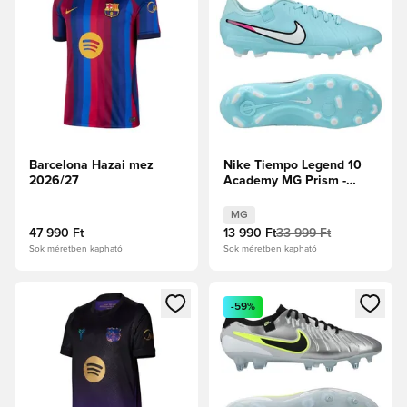
Barcelona Hazai mez
Nike Tiempo Legend 10
2026/27
Academy MG Prism -
Copa/Fehér
MG
47 990 Ft
13 990 Ft
33 999 Ft
Sok méretben kapható
Sok méretben kapható
Megnyit egy modált a bejelentkezéshez vagy a tagként való 
Megnyit egy modált a bejelent
-59%