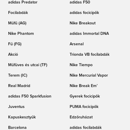
adidas Predator
adidas F50
Focilabdák
adidas focicipők
Műfű (AG)
Nike Breakout
Nike Phantom
adidas Immortal DNA
Fű (FG)
Arsenal
Akció
Trionda VB focilabdák
Műfüves és utcai (TF)
Nike Tiempo
Terem (IC)
Nike Mercurial Vapor
Real Madrid
Nike Break Em’
adidas F50 Sparkfusion
Gyerek focicipők
Juventus
PUMA focicipők
Kapuskesztyűk
Edzőruházat
Barcelona
adidas focilabdák