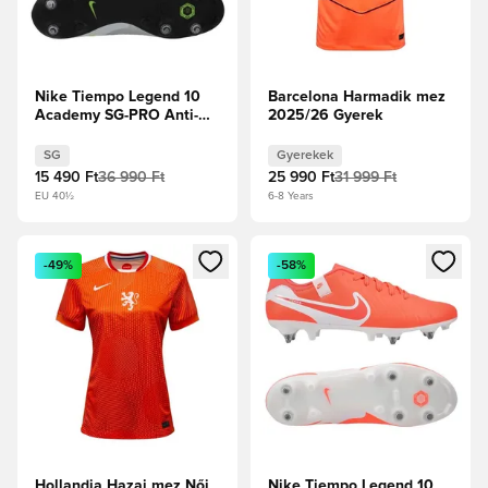
Nike Tiempo Legend 10
Barcelona Harmadik mez
Academy SG-PRO Anti-
2025/26 Gyerek
Clog Mad Voltage - Metál
ezüst/Fekete/Volt
SG
Gyerekek
15 490 Ft
36 990 Ft
25 990 Ft
31 999 Ft
EU 40½
6-8 Years
Megnyit egy modált a bejelentkezéshez vagy a tagként való 
Megnyit egy modált a bejelent
-49%
-58%
Hollandia Hazai mez Női
Nike Tiempo Legend 10