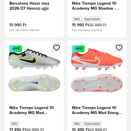
Barcelona Hazai mez
Nike Tiempo Legend 10
2026/27 Hosszú ujjú
Academy MG Shadow -
Fekete/Jégkék Gyerek
MG
Gyerekek
51 990 Ft
15 990 Ft
26 999 Ft
Sok méretben kapható
Sok méretben kapható
Megnyit egy modált a bejelentkezéshez vagy a tagként való 
Megnyit egy modált a bejelent
-49%
-58%
Nike Tiempo Legend 10
Nike Tiempo Legend 10
Academy MG Mad
Academy MG Mad Energy
Voltage - Metál
- Hot Lava/Fehér Gyerek
ezüst/Fekete/Volt
MG
MG
Gyerekek
17 490 Ft
33 990 Ft
10 490 Ft
24 999 Ft