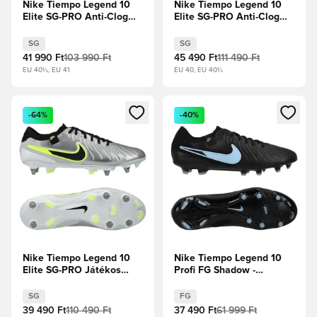
Nike Tiempo Legend 10
Nike Tiempo Legend 10
Elite SG-PRO Anti-Clog
Elite SG-PRO Anti-Clog
Mad Energy - Hot
Mad Ready -
Lava/Fehér
Limonádé/Fekete/Metál
SG
SG
aranyérme
41 990 Ft
103 990 Ft
45 490 Ft
111 490 Ft
EU 40½, EU 41
EU 40, EU 40½
Megnyit egy modált a bejelentkezéshez vagy a tagként való 
Megnyit egy modált a bejelent
-64%
-40%
Nike Tiempo Legend 10
Nike Tiempo Legend 10
Elite SG-PRO Játékos
Profi FG Shadow -
verzió Mad Voltage -
Fekete/Jégkék
Metál ezüst/Fekete/Volt
SG
FG
39 490 Ft
110 490 Ft
37 490 Ft
61 999 Ft