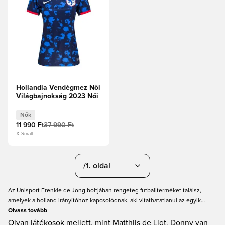
Hollandia Vendégmez Női
Világbajnokság 2023 Női
Nők
11 990 Ft
37 990 Ft
X-Small
/1. oldal
Az Unisport Frenkie de Jong boltjában rengeteg futballterméket találsz,
amelyek a holland irányítóhoz kapcsolódnak, aki vitathatatlanul az egyik
legjobb labdaosztó a mai világfutballban. Fedezd fel hatalmas
Olvass tovább
cipőválasztékunkat, és válaszd ki az ideális futballcipődet, hogy úgy passzolj,
Olyan játékosok mellett, mint Matthijs de Ligt, Donny van