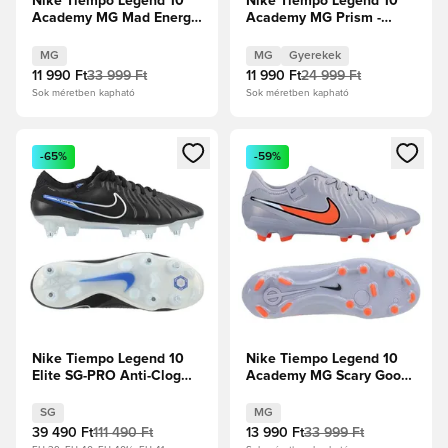
Nike Tiempo Legend 10
Nike Tiempo Legend 10
Academy MG Mad Energy
Academy MG Prism -
- Hot Lava/Fehér
Copa/Fehér Gyerek
MG
MG
Gyerekek
11 990 Ft
33 999 Ft
11 990 Ft
24 999 Ft
Sok méretben kapható
Sok méretben kapható
Megnyit egy modált a bejelentkezéshez vagy a tagként való 
Megnyit egy modált a bejelent
-65%
-59%
Nike Tiempo Legend 10
Nike Tiempo Legend 10
Elite SG-PRO Anti-Clog
Academy MG Scary Good
Shadow -
- Blue Eclipse/Fekete
Fekete/Króm/Hyper Royal
SG
MG
39 490 Ft
111 490 Ft
13 990 Ft
33 999 Ft