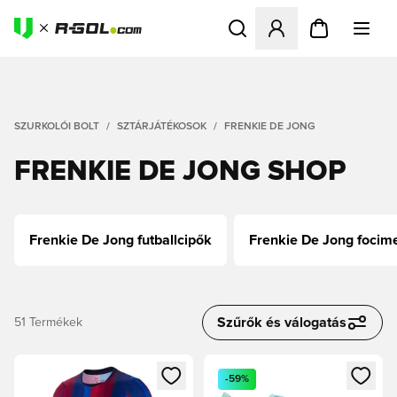
Megnyit egy modált a bejele
SZURKOLÓI BOLT
SZTÁRJÁTÉKOSOK
FRENKIE DE JONG
FRENKIE DE JONG SHOP
Frenkie De Jong futballcipők
Frenkie De Jong focim
Szűrők és válogatás
51
Termékek
Megnyit egy modált a bejelentkezéshez vagy a tagként való 
Megnyit egy modált a bejelent
-59%