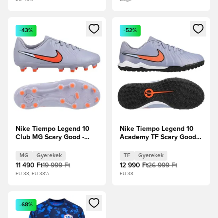
Megnyit egy modált a bejelentkezéshez vagy a tagként való 
Megnyit egy modált a bejelent
-43%
-52%
Nike Tiempo Legend 10
Nike Tiempo Legend 10
Club MG Scary Good -
Academy TF Scary Good -
Blue Eclipse/Fekete
Blue Eclipse/Fekete
Gyerek
Gyerek
MG
Gyerekek
TF
Gyerekek
11 490 Ft
19 999 Ft
12 990 Ft
26 999 Ft
EU 38, EU 38½
EU 38
Megnyit egy modált a bejelentkezéshez vagy a tagként való 
-68%