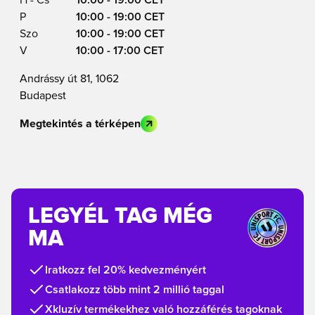
H - Cs
10:00 - 19:00 CET
P
10:00 - 19:00 CET
Szo
10:00 - 19:00 CET
V
10:00 - 17:00 CET
Andrássy út 81, 1062
Budapest
Megtekintés a térképen
LEGYÉL TAG MÉG
MA
Iratkozz fel 20% kedvezményért
Csatlakozz több mint 2 millió taggal
Xkluzív termékekhez való hozzáférés tagoknak