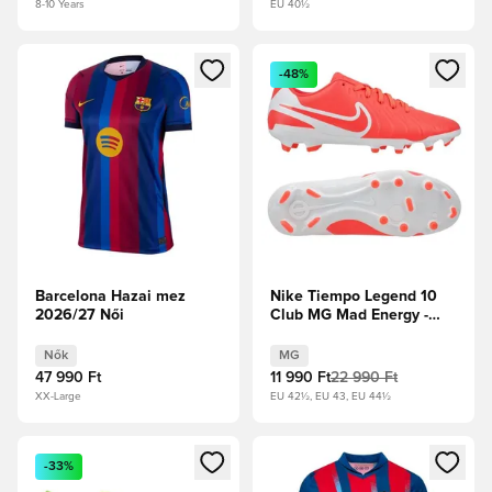
8-10 Years
EU 40½
Megnyit egy modált a bejelentkezéshez vagy a tagként való 
Megnyit egy modált a bejelent
-48%
Barcelona Hazai mez
Nike Tiempo Legend 10
2026/27 Női
Club MG Mad Energy -
Hot Lava/Fehér
Nők
MG
47 990 Ft
11 990 Ft
22 990 Ft
XX-Large
EU 42½, EU 43, EU 44½
Megnyit egy modált a bejelentkezéshez vagy a tagként való 
Megnyit egy modált a bejelent
-33%