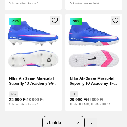
Sok méretben kapható
Sok méretben kapható
Megnyit egy modált a bejelentkezéshez vagy a tagként való 
Megnyit egy modált a bejelent
-48%
-29%
Nike Air Zoom Mercurial
Nike Air Zoom Mercurial
Superfly 10 Academy SG-
Superfly 10 Academy TF
PRO Anti-Clog Attack -
Attack - Racer Blue/Fehér
Racer Blue/Fehér
SG
TF
22 990 Ft
43 999 Ft
29 990 Ft
41 999 Ft
Sok méretben kapható
EU 44, EU 44½, EU 45½, EU 46
/1. oldal