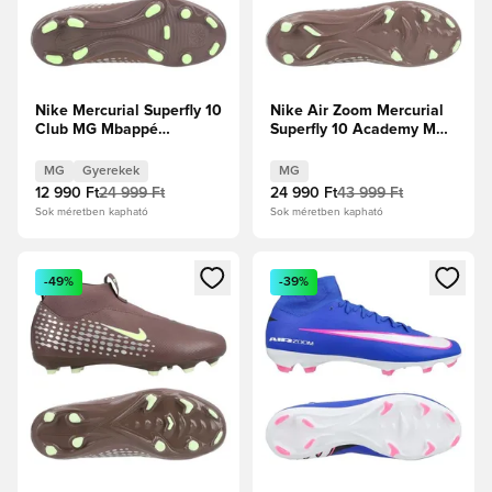
Nike Mercurial Superfly 10
Nike Air Zoom Mercurial
Club MG Mbappé
Superfly 10 Academy MG
Personal Edition - Plum
Mbappé Personal Edition -
Eclipse/Metál ezüst
Plum Eclipse/Metál ezüst
MG
Gyerekek
MG
Gyerek
12 990 Ft
24 999 Ft
24 990 Ft
43 999 Ft
Sok méretben kapható
Sok méretben kapható
Megnyit egy modált a bejelentkezéshez vagy a tagként való 
Megnyit egy modált a bejelent
-49%
-39%