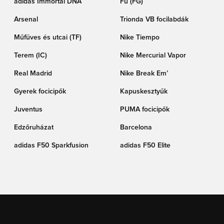
adidas Immortal DNA
Fű (FG)
Arsenal
Trionda VB focilabdák
Műfüves és utcai (TF)
Nike Tiempo
Terem (IC)
Nike Mercurial Vapor
Real Madrid
Nike Break Em’
Gyerek focicipők
Kapuskesztyűk
Juventus
PUMA focicipők
Edzőruházat
Barcelona
adidas F50 Sparkfusion
adidas F50 Elite