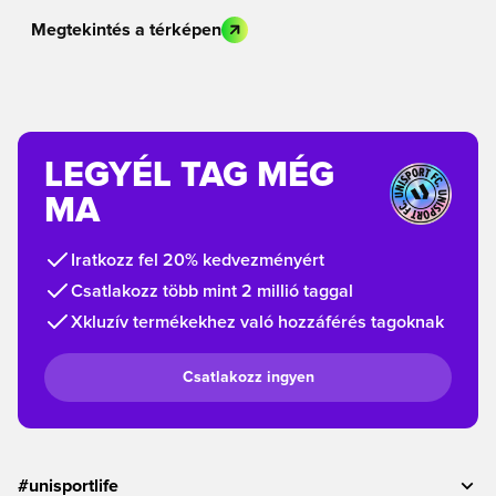
Megtekintés a térképen
LEGYÉL TAG MÉG
MA
Iratkozz fel 20% kedvezményért
Csatlakozz több mint 2 millió taggal
Xkluzív termékekhez való hozzáférés tagoknak
Csatlakozz ingyen
#unisportlife