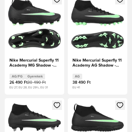
Nike Mercurial Superfly 11
Nike Mercurial Superfly 11
Academy MG Shadow -
Academy AG Shadow -
Fekete/Illusion Green
Fekete/Illusion Green
Gyerek
AG/FG
Gyerekek
AG
26 490 Ft
30 490 Ft
38 490 Ft
EU 27, EU 28, EU 29½, EU 31
EU 41
Megnyit egy modált a bejelentkezéshez vagy a tagként való 
Megnyit egy modált a bejelent