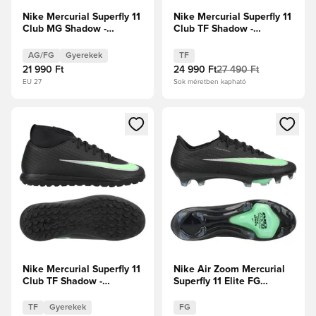
Nike Mercurial Superfly 11
Nike Mercurial Superfly 11
Club MG Shadow -
Club TF Shadow -
Fekete/Illusion Green
Fekete/Illusion Green
Kisgyerekek
AG/FG
Gyerekek
TF
21 990 Ft
24 990 Ft
27 490 Ft
EU 27
Sok méretben kapható
Megnyit egy modált a bejelentkezéshez vagy a tagként való 
Megnyit egy modált a bejelent
Nike Mercurial Superfly 11
Nike Air Zoom Mercurial
Club TF Shadow -
Superfly 11 Elite FG
Fekete/Illusion Green
Shadow - Fekete/Illusion
Gyerek
Green
TF
Gyerekek
FG