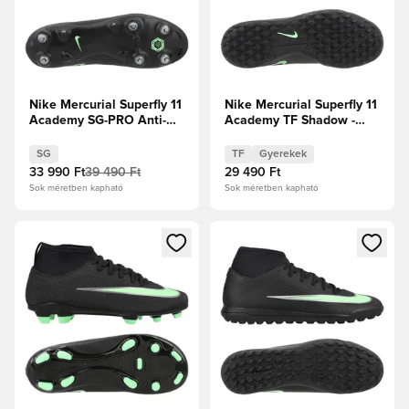
Nike Mercurial Superfly 11
Nike Mercurial Superfly 11
Academy SG-PRO Anti-
Academy TF Shadow -
Clog Shadow -
Fekete/Illusion Green
Fekete/Illusion Green
Gyerek
SG
TF
Gyerekek
33 990 Ft
39 490 Ft
29 490 Ft
Sok méretben kapható
Sok méretben kapható
Megnyit egy modált a bejelentkezéshez vagy a tagként való 
Megnyit egy modált a bejelent