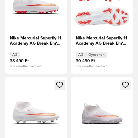
Nike Mercurial Superfly 11
Nike Mercurial Superfly 11
Academy AG Break Em'
Academy AG Break Em'
ELŐRENDELÉS
Gyerek ELŐRENDELÉS
AG
AG
Gyerekek
38 490 Ft
30 490 Ft
Sok méretben kapható
Sok méretben kapható
Megnyit egy modált a bejelentkezéshez vagy a tagként való 
Megnyit egy modált a bejelent