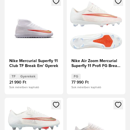
Nike Mercurial Superfly 11
Nike Air Zoom Mercurial
Club TF Break Em' Gyerek
Superfly 11 Profi FG Break
Em' ELŐRENDELÉS
TF
Gyerekek
FG
21 990 Ft
77 990 Ft
Sok méretben kapható
Sok méretben kapható
Megnyit egy modált a bejelentkezéshez vagy a tagként való 
Megnyit egy modált a bejelent