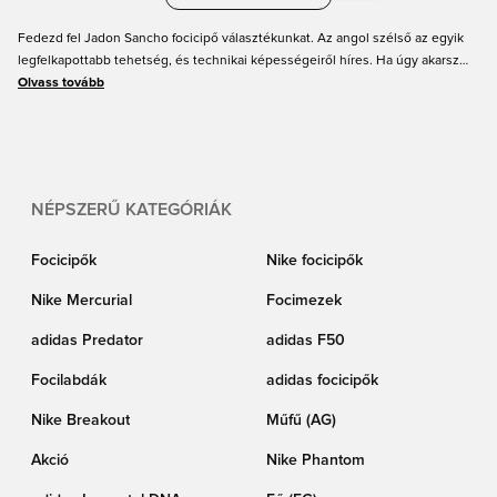
Fedezd fel Jadon Sancho focicipő választékunkat. Az angol szélső az egyik
legfelkapottabb tehetség, és technikai képességeiről híres. Ha úgy akarsz
játszani, mint Sancho, akkor nézd meg ezt az oldalt, ahol megtalálod azokat a
Olvass tovább
focicipőket, amikben ő is játszik, minden méretben, felnőtteknek és
gyerekeknek egyaránt. Sőt, a megvásárolt cipőket névvel és zászlóval is
személyre szabhatod.
NÉPSZERŰ KATEGÓRIÁK
Focicipők
Nike focicipők
Nike Mercurial
Focimezek
adidas Predator
adidas F50
Focilabdák
adidas focicipők
Nike Breakout
Műfű (AG)
Akció
Nike Phantom