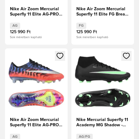
Nike Air Zoom Mercurial
Nike Air Zoom Mercurial
Superfly 11 Elite AG-PRO
Superfly 11 Elite FG Break
Break Em'
Em'
AG
FG
125 990 Ft
125 990 Ft
Sok méretben kapható
Sok méretben kapható
Megnyit egy modált a bejelentkezéshez vagy a tagként való 
Megnyit egy modált a bejelent
Nike Air Zoom Mercurial
Nike Mercurial Superfly 11
Superfly 11 Elite AG-PRO
Academy MG Shadow -
Scorpion -
Fekete/Illusion Green
Kék/Focicipők/Ezüst
AG
AG/FG