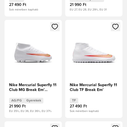
27 490 Ft
21 990 Ft
Sok méretben kapható
EU 27, EU 28, EU 29½, EU 31
Megnyit egy modált a bejelentkezéshez vagy a tagként való 
Megnyit egy modált a bejelent
Nike Mercurial Superfly 11
Nike Mercurial Superfly 11
Club MG Break Em'
Club TF Break Em'
Gyerek
AG/FG
Gyerekek
TF
21 990 Ft
27 490 Ft
EU 35½, EU 36, EU 36½, EU 37½
Sok méretben kapható
Megnyit egy modált a bejelentkezéshez vagy a tagként való 
Megnyit egy modált a bejelent