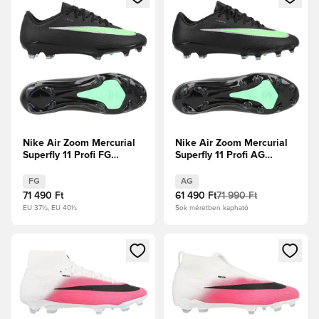
Nike Air Zoom Mercurial
Nike Air Zoom Mercurial
Superfly 11 Profi FG
Superfly 11 Profi AG
Shadow - Fekete/Illusion
Shadow - Fekete/Illusion
Green
Green
FG
AG
71 490 Ft
61 490 Ft
71 990 Ft
EU 37½, EU 40½
Sok méretben kapható
Megnyit egy modált a bejelentkezéshez vagy a tagként való 
Megnyit egy modált a bejelent