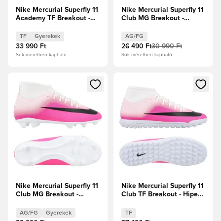
Nike Mercurial Superfly 11
Nike Mercurial Superfly 11
Academy TF Breakout -
Club MG Breakout -
Fehér/Fekete/Hiper
Rózsaszín/Fehér/Fekete
rózsaszín Gyerek
TF
Gyerekek
AG/FG
33 990 Ft
26 490 Ft
30 990 Ft
Sok méretben kapható
Sok méretben kapható
Megnyit egy modált a bejelentkezéshez vagy a tagként való 
Megnyit egy modált a bejelent
Nike Mercurial Superfly 11
Nike Mercurial Superfly 11
Club MG Breakout -
Club TF Breakout - Hiper
Fehér/Fekete/Hiper
rózsaszín/Fehér/Fekete
rózsaszín Gyerek
AG/FG
Gyerekek
TF