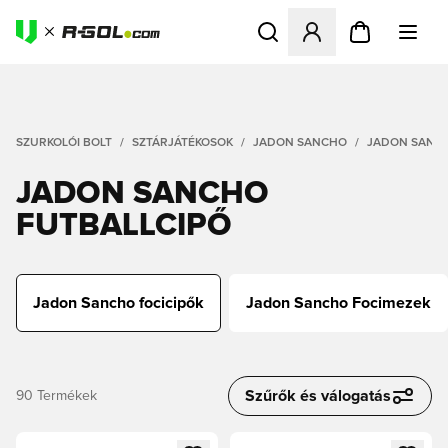
Megnyit egy modált a bejele
SZURKOLÓI BOLT
SZTÁRJÁTÉKOSOK
JADON SANCHO
JADON SANCH
JADON SANCHO
FUTBALLCIPŐ
Jadon Sancho focicipők
Jadon Sancho Focimezek
Szűrők és válogatás
90
Termékek