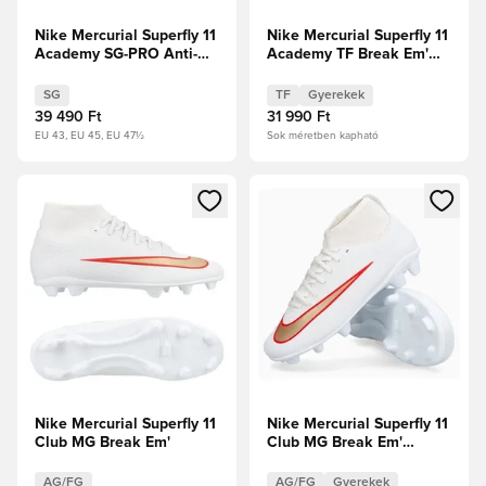
Nike Mercurial Superfly 11
Nike Mercurial Superfly 11
Academy SG-PRO Anti-
Academy TF Break Em'
Clog Break Em'
Gyerek
SG
TF
Gyerekek
39 490 Ft
31 990 Ft
EU 43, EU 45, EU 47½
Sok méretben kapható
Megnyit egy modált a bejelentkezéshez vagy a tagként való 
Megnyit egy modált a bejelent
Nike Mercurial Superfly 11
Nike Mercurial Superfly 11
Club MG Break Em'
Club MG Break Em'
Kisgyerekek
AG/FG
AG/FG
Gyerekek