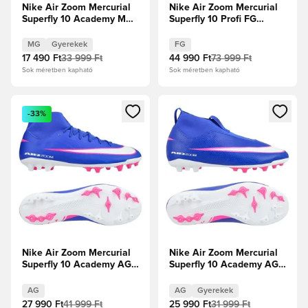
Nike Air Zoom Mercurial
Nike Air Zoom Mercurial
Superfly 10 Academy MG
Superfly 10 Profi FG
Mbappé Personal Edition -
Attack - Racer Blue/Fehér
Plum Eclipse/Metál ezüst
MG
Gyerekek
FG
Gyerek
17 490 Ft
33 999 Ft
44 990 Ft
73 999 Ft
Sok méretben kapható
Sok méretben kapható
Megnyit egy modált a bejelentkezéshez vagy a tagként való 
Megnyit egy modált a bejelent
-33%
Nike Air Zoom Mercurial
Nike Air Zoom Mercurial
Superfly 10 Academy AG
Superfly 10 Academy AG
Attack - Racer Blue/Fehér
Attack - Racer Blue/Fehér
Gyerek
AG
AG
Gyerekek
27 990 Ft
41 999 Ft
25 990 Ft
31 999 Ft