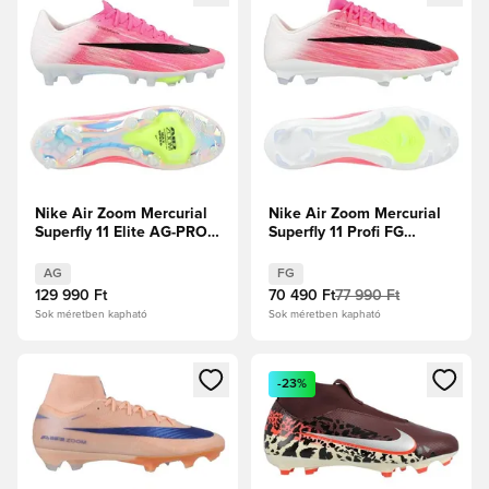
Nike Air Zoom Mercurial
Nike Air Zoom Mercurial
Superfly 11 Elite AG-PRO
Superfly 11 Profi FG
Breakout -
Breakout -
Rózsaszín/Fehér/Fekete
Rózsaszín/Fehér/Fekete
AG
FG
129 990 Ft
70 490 Ft
77 990 Ft
Sok méretben kapható
Sok méretben kapható
Megnyit egy modált a bejelentkezéshez vagy a tagként való 
Megnyit egy modált a bejelent
-23%