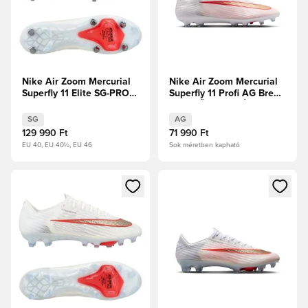
Nike Air Zoom Mercurial
Nike Air Zoom Mercurial
Superfly 11 Elite SG-PRO
Superfly 11 Profi AG Break
Break Em'
Em' ELŐRENDELÉS
SG
AG
129 990 Ft
71 990 Ft
EU 40, EU 40½, EU 46
Sok méretben kapható
Megnyit egy modált a bejelentkezéshez vagy a tagként való 
Megnyit egy modált a bejelent