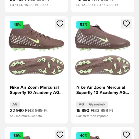
EU 41, EU 45, EU 46, EU 47
EU 42, EU 44, EU 44½, EU 45
Megnyit egy modált a bejelentkezéshez vagy a tagként való 
Megnyit egy modált a bejelent
-48%
-53%
Nike Air Zoom Mercurial
Nike Air Zoom Mercurial
Superfly 10 Academy AG
Superfly 10 Academy AG
Mbappé Personal Edition -
Mbappé Personal Edition -
Plum Eclipse/Metál ezüst
Plum Eclipse/Metál ezüst
AG
AG
Gyerekek
Gyerek
22 990 Ft
43 999 Ft
15 990 Ft
33 999 Ft
Sok méretben kapható
Sok méretben kapható
Megnyit egy modált a bejelentkezéshez vagy a tagként való 
Megnyit egy modált a bejelent
-39%
-40%