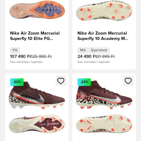
Nike Air Zoom Mercurial
Nike Air Zoom Mercurial
Superfly 10 Elite FG
Superfly 10 Academy MG
Showtime - Orange
United - Burgundy
Pulse/Royal Pulse
Crush/Metál
FG
MG
Gyerekek
ezüst/Univerzális
107 490 Ft
125 990 Ft
24 490 Ft
31 999 Ft
Piros/Fossil Gyerek
Sok méretben kapható
Sok méretben kapható
Megnyit egy modált a bejelentkezéshez vagy a tagként való 
Megnyit egy modált a bejelent
-30%
-24%