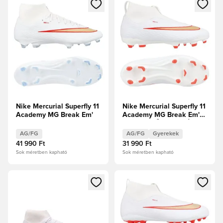
Megnyit egy modált a bejelentkezéshez vagy a tagként való 
Megnyit egy modált a bejelent
Nike Mercurial Superfly 11
Nike Mercurial Superfly 11
Academy MG Break Em'
Academy MG Break Em'
Gyerek ELŐRENDELÉS
AG/FG
AG/FG
Gyerekek
41 990 Ft
31 990 Ft
Sok méretben kapható
Sok méretben kapható
Megnyit egy modált a bejelentkezéshez vagy a tagként való 
Megnyit egy modált a bejelent