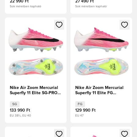
22 990 Ft
27 490 Ft
Sok méretben kapható
Sok méretben kapható
Megnyit egy modált a bejelentkezéshez vagy a tagként való 
Megnyit egy modált a bejelent
Nike Air Zoom Mercurial
Nike Air Zoom Mercurial
Superfly 11 Elite SG-PRO
Superfly 11 Elite FG
Breakout -
Breakout -
Rózsaszín/Fehér/Fekete
Rózsaszín/Fehér/Fekete
SG
FG
133 990 Ft
129 990 Ft
EU 38½, EU 40
EU 47
Megnyit egy modált a bejelentkezéshez vagy a tagként való 
Megnyit egy modált a bejelent