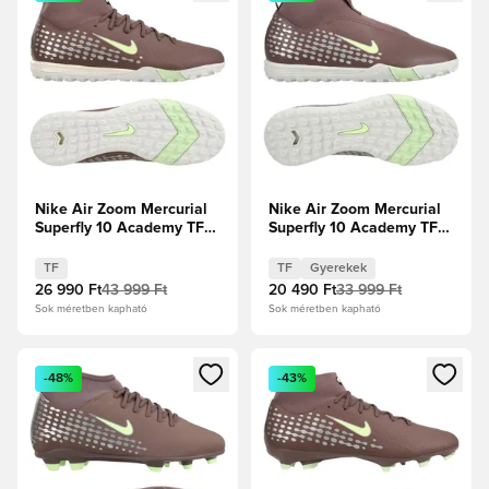
Nike Air Zoom Mercurial
Nike Air Zoom Mercurial
Superfly 10 Academy TF
Superfly 10 Academy TF
Mbappé Personal Edition -
Mbappé Personal Edition -
Plum Eclipse/Metál ezüst
Plum Eclipse/Metál ezüst
TF
TF
Gyerekek
Gyerek
26 990 Ft
43 999 Ft
20 490 Ft
33 999 Ft
Sok méretben kapható
Sok méretben kapható
Megnyit egy modált a bejelentkezéshez vagy a tagként való 
Megnyit egy modált a bejelent
-48%
-43%