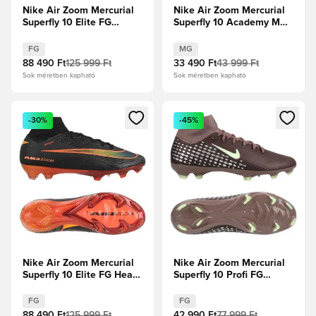
Nike Air Zoom Mercurial
Nike Air Zoom Mercurial
Superfly 10 Elite FG
Superfly 10 Academy MG
United - Burgundy
United - Burgundy
Crush/Metál
Crush/Metál
FG
MG
ezüst/Univerzális
ezüst/Univerzális
88 490 Ft
125 999 Ft
33 490 Ft
43 999 Ft
Piros/Fossil
Piros/Fossil
Sok méretben kapható
Sok méretben kapható
Megnyit egy modált a bejelentkezéshez vagy a tagként való 
Megnyit egy modált a bejelent
-30%
-45%
Nike Air Zoom Mercurial
Nike Air Zoom Mercurial
Superfly 10 Elite FG Heat
Superfly 10 Profi FG
Up - Fekete/Hyper
Mbappé Personal Edition -
Crimson
Plum Eclipse/Metál ezüst
FG
FG
88 490 Ft
125 999 Ft
42 990 Ft
77 999 Ft