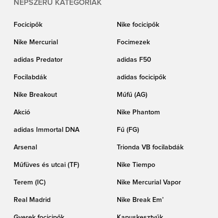
NÉPSZERŰ KATEGÓRIÁK
Focicipők
Nike focicipők
Nike Mercurial
Focimezek
adidas Predator
adidas F50
Focilabdák
adidas focicipők
Nike Breakout
Műfű (AG)
Akció
Nike Phantom
adidas Immortal DNA
Fű (FG)
Arsenal
Trionda VB focilabdák
Műfüves és utcai (TF)
Nike Tiempo
Terem (IC)
Nike Mercurial Vapor
Real Madrid
Nike Break Em’
Gyerek focicipők
Kapuskesztyűk