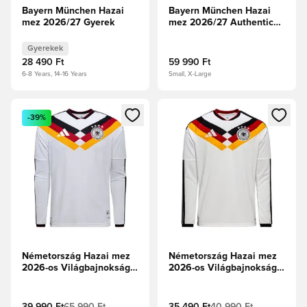
Bayern München Hazai
Bayern München Hazai
mez 2026/27 Gyerek
mez 2026/27 Authentic
Hosszú ujjú
Gyerekek
28 490 Ft
59 990 Ft
6-8 Years, 14-16 Years
Small, X-Large
Megnyit egy modált a bejelentkezéshez vagy a tagként való 
Megnyit egy modált a bejelent
-39%
Németország Hazai mez
Németország Hazai mez
2026-os Világbajnokság
2026-os Világbajnokság
Authentic Hosszú ujjú
Hosszú ujjú