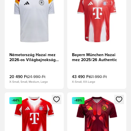
Németország Hazai mez
Bayern München Hazai
2026-os Világbajnokság
mez 2025/26 Authentic
Fan Edition
20 490 Ft
24 990 Ft
43 490 Ft
61 990 Ft
X-Small, Small, Medium, Large
X-Small, XX-Large
Megnyit egy modált a bejelentkezéshez vagy a tagként való 
Megnyit egy modált a bejelent
-44%
-49%