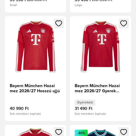
39 990 Ft
65 990 Ft
35 490 Ft
40 990 Ft
Small
Large
Megnyit egy modált a bejelentkezéshez vagy a tagként való 
Megnyit egy modált a bejelent
Bayern München Hazai
Bayern München Hazai
mez 2026/27 Hosszú ujjú
mez 2026/27 Gyerek
Hosszú ujjú
Gyerekek
40 990 Ft
31 490 Ft
Sok méretben kapható
Sok méretben kapható
Megnyit egy modált a bejelentkezéshez vagy a tagként való 
Megnyit egy modált a bejelent
-30%