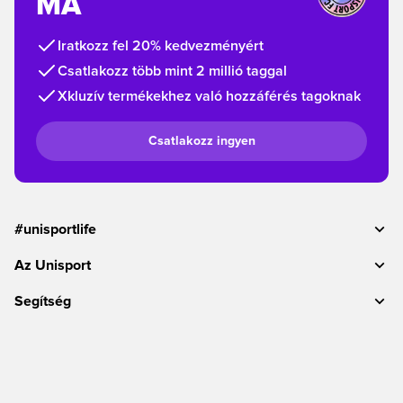
MA
Iratkozz fel 20% kedvezményért
Csatlakozz több mint 2 millió taggal
Xkluzív termékekhez való hozzáférés tagoknak
Csatlakozz ingyen
#unisportlife
Az Unisport
Segítség