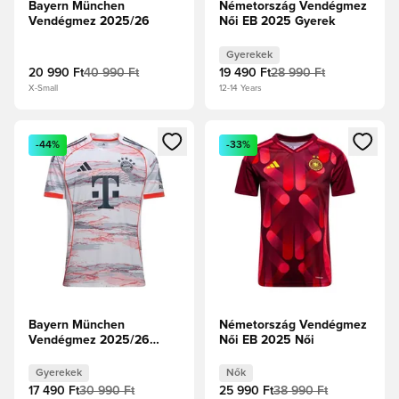
Bayern München
Németország Vendégmez
Vendégmez 2025/26
Női EB 2025 Gyerek
Gyerekek
20 990 Ft
40 990 Ft
19 490 Ft
28 990 Ft
X-Small
12-14 Years
Megnyit egy modált a bejelentkezéshez vagy a tagként való 
Megnyit egy modált a bejelent
-44%
-33%
Bayern München
Németország Vendégmez
Vendégmez 2025/26
Női EB 2025 Női
Gyerek
Gyerekek
Nők
17 490 Ft
30 990 Ft
25 990 Ft
38 990 Ft