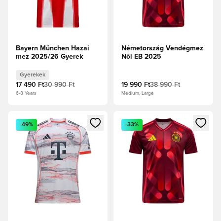
Bayern München Hazai
Németország Vendégmez
mez 2025/26 Gyerek
Női EB 2025
Gyerekek
17 490 Ft
30 990 Ft
19 990 Ft
38 990 Ft
6-8 Years
Medium, Large
Megnyit egy modált a bejelentkezéshez vagy a tagként való 
Megnyit egy modált a bejelent
-49%
-33%