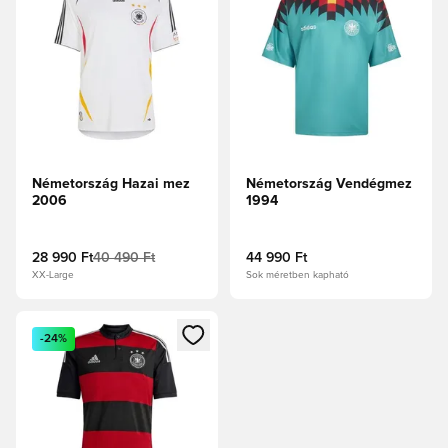
Németország Hazai mez
Németország Vendégmez
2006
1994
28 990 Ft
40 490 Ft
44 990 Ft
XX-Large
Sok méretben kapható
Megnyit egy modált a bejelentkezéshez vagy a tagként való 
-24%