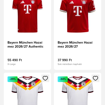
Bayern München Hazai
Bayern München Hazai
mez 2026/27 Authentic
mez 2026/27
55 490 Ft
37 990 Ft
X-Large
Sok méretben kapható
Megnyit egy modált a bejelentkezéshez vagy a tagként való 
Megnyit egy modált a bejelent
-29%
-34%