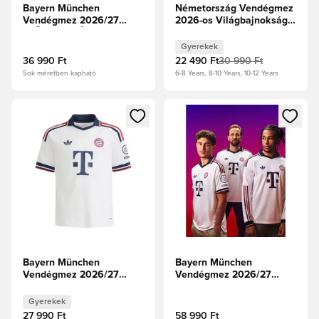
Bayern München
Németország Vendégmez
Vendégmez 2026/27
2026-os Világbajnokság
ELŐRENDELÉS
Gyerek
Gyerekek
36 990 Ft
22 490 Ft
30 990 Ft
Sok méretben kapható
6-8 Years, 8-10 Years, 10-12 Years
Megnyit egy modált a bejelentkezéshez vagy a tagként való 
Megnyit egy modált a bejelent
Bayern München
Bayern München
Vendégmez 2026/27
Vendégmez 2026/27
Gyerek
Authentic Hosszú ujjú
Gyerekek
27 990 Ft
58 990 Ft