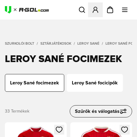
Megnyit egy modált a bejele
SZURKOLÓI BOLT
SZTÁRJÁTÉKOSOK
LEROY SANÉ
LEROY SANÉ FOC
LEROY SANÉ FOCIMEZEK
Leroy Sané focimezek
Leroy Sané focicipők
Szűrők és válogatás
33
Termékek
Megnyit egy modált a bejelentkezéshez vagy a tagként való 
Megnyit egy modált a bejelent