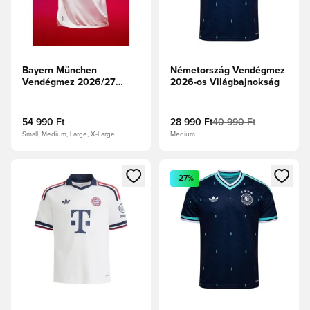
Bayern München
Németország Vendégmez
Vendégmez 2026/27
2026-os Világbajnokság
Authentic
54 990 Ft
28 990 Ft
40 990 Ft
Small, Medium, Large, X-Large
Medium
Megnyit egy modált a bejelentkezéshez vagy a tagként való 
Megnyit egy modált a bejelent
-27%