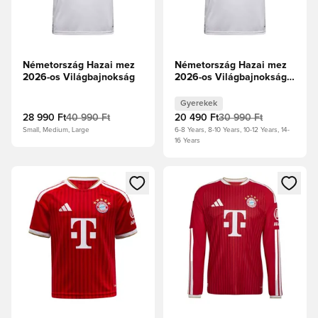
Németország Hazai mez
Németország Hazai mez
2026-os Világbajnokság
2026-os Világbajnokság
Gyerek
Gyerekek
28 990 Ft
40 990 Ft
20 490 Ft
30 990 Ft
Small, Medium, Large
6-8 Years, 8-10 Years, 10-12 Years, 14-
16 Years
Megnyit egy modált a bejelentkezéshez vagy a tagként való 
Megnyit egy modált a bejelent