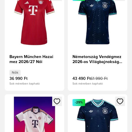
Bayern München Hazai
Németország Vendégmez
mez 2026/27 Női
2026-os Világbajnokság
Authentic
Nők
36 990 Ft
43 490 Ft
61 990 Ft
Sok méretben kapható
Sok méretben kapható
Megnyit egy modált a bejelentkezéshez vagy a tagként való 
Megnyit egy modált a bejelent
-29%