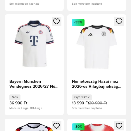
Sok méretben kapható
Sok méretben kapható
Megnyit egy modált a bejelentkezéshez vagy a tagként való 
Megnyit egy modált a bejelent
-33%
Bayern München
Németország Hazai mez
Vendégmez 2026/27 Női
2026-os Világbajnokság
ELŐRENDELÉS
Fan Edition Gyerek
Nők
Gyerekek
36 990 Ft
13 990 Ft
20 990 Ft
Medium, Large, XX-Large
Sok méretben kapható
Megnyit egy modált a bejelentkezéshez vagy a tagként való 
Megnyit egy modált a bejelent
-30%