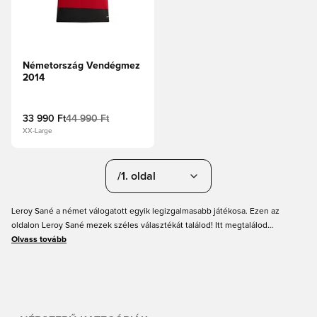
Németország Vendégmez
2014
33 990 Ft
44 990 Ft
XX-Large
/1. oldal
Leroy Sané a német válogatott egyik legizgalmasabb játékosa. Ezen az
oldalon Leroy Sané mezek széles választékát találod! Itt megtalálod
klubmezeit és a német válogatott mezeit Sané felirattal a hátán. Sané mezek
Olvass tovább
kaphatók minden méretben, gyerekeknek és felnőtteknek egyaránt. Ha
támogatni szeretnéd Leroy Sanét, szerezd be következő Sané focimezedet
itt, a Unisportnál!