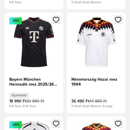
6-8 Years
X-Small, Small, Medium
Megnyit egy modált a bejelentkezéshez vagy a tagként való 
Megnyit egy modált a bejelent
-39%
Bayern München
Németország Hazai mez
Harmadik mez 2025/26
1994
Gyerek
Gyerekek
18 990 Ft
30 990 Ft
36 490 Ft
44 990 Ft
6-8 Years, 8-10 Years
X-Small, Small, Medium, X-Large
Megnyit egy modált a bejelentkezéshez vagy a tagként való 
Megnyit egy modált a bejelent
-28%