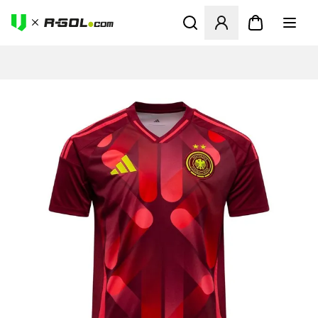
Megnyit egy modált a bejele