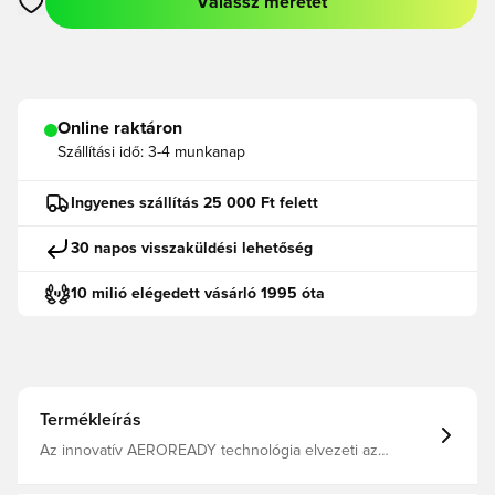
Válassz méretet
Megnyit egy modált a bejelentkezéshez vagy a tagként való r
Online raktáron
Szállítási idő:
3-4 munkanap
Ingyenes szállítás 25 000 Ft felett
30 napos visszaküldési lehetőség
10 milió elégedett vásárló 1995 óta
Termékleírás
Az innovatív AEROREADY technológia elvezeti az
izzadságot a testedről, így kényelmesen, szárazon és
hűvösen tart. Ugyanolyan dizájn, mint amit a játékosok is