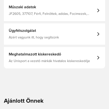
viselnek. Normál szabás. Anyaga: 100% poliészter.
Műszaki adatok
JF2605, 377107, Férfi, Felnőttek, adidas, Focimezek,
Idegenbeli mezek, Women's EURO 2025, Szurkolói
mezek, 2025/26, Rövid ujjú, Piros
Ügyfélszolgálat
Azért vagyunk itt, hogy segítsünk
Meghatalmazott kiskereskedő
Az Unisport a vezető márkák hivatalos kiskereskedője
Ajánlott Önnek