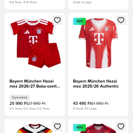
6-8 Years, 8-10 Years
Small, X-Large
Megnyit egy modált a bejelentkezéshez vagy a tagként való 
Megnyit egy modált a bejelent
-30%
Bayern München Hazai
Bayern München Hazai
mez 2026/27 Baba-szett
mez 2025/26 Authentic
Gyerek
Gyerekek
25 990 Ft
27 990 Ft
43 490 Ft
61 990 Ft
0-2 Years, 0-2 Years, 0-2 Years
X-Small, XX-Large
Megnyit egy modált a bejelentkezéshez vagy a tagként való 
Megnyit egy modált a bejelent
-49%