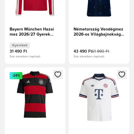
Bayern München Hazai
Németország Vendégmez
mez 2026/27 Gyerek
2026-os Világbajnokság
Hosszú ujjú
Authentic
Gyerekek
31 490 Ft
43 490 Ft
61 990 Ft
Sok méretben kapható
Sok méretben kapható
Megnyit egy modált a bejelentkezéshez vagy a tagként való 
Megnyit egy modált a bejelent
-24%