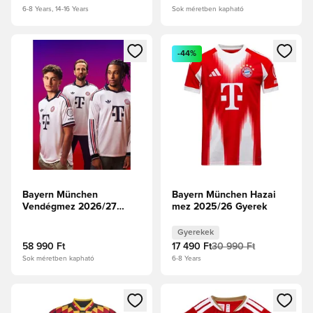
6-8 Years, 14-16 Years
Sok méretben kapható
Megnyit egy modált a bejelentkezéshez vagy a tagként való 
Megnyit egy modált a bejelent
-44%
Bayern München
Bayern München Hazai
Vendégmez 2026/27
mez 2025/26 Gyerek
Authentic Hosszú ujjú
Gyerekek
58 990 Ft
17 490 Ft
30 990 Ft
Sok méretben kapható
6-8 Years
Megnyit egy modált a bejelentkezéshez vagy a tagként való 
Megnyit egy modált a bejelent