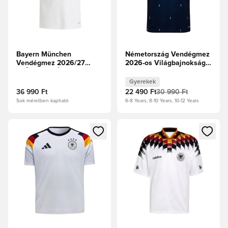
Bayern München
Németország Vendégmez
Vendégmez 2026/27
2026-os Világbajnokság
ELŐRENDELÉS
Gyerek
Gyerekek
36 990 Ft
22 490 Ft
30 990 Ft
Sok méretben kapható
6-8 Years, 8-10 Years, 10-12 Years
Megnyit egy modált a bejelentkezéshez vagy a tagként való 
Megnyit egy modált a bejelent