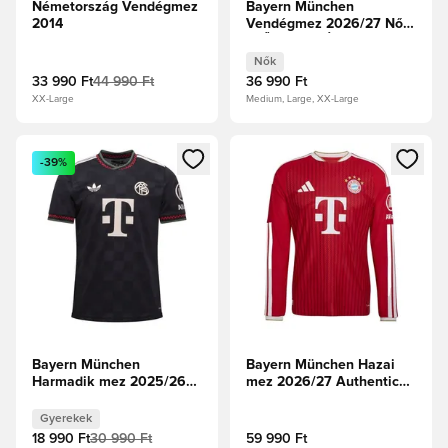
Németország Vendégmez
Bayern München
2014
Vendégmez 2026/27 Női
ELŐRENDELÉS
Nők
33 990 Ft
44 990 Ft
36 990 Ft
XX-Large
Medium, Large, XX-Large
Megnyit egy modált a bejelentkezéshez vagy a tagként való 
Megnyit egy modált a bejelent
-39%
Bayern München
Bayern München Hazai
Harmadik mez 2025/26
mez 2026/27 Authentic
Gyerek
Hosszú ujjú
Gyerekek
18 990 Ft
30 990 Ft
59 990 Ft