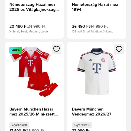
Németország Hazai mez
Németország Hazai mez
2026-os Világbajnokság
1994
Fan Edition
20 490 Ft
24 990 Ft
36 490 Ft
44 990 Ft
X-Small, Small, Medium, Large
X-Small, Small, Medium, X-Large
Megnyit egy modált a bejelentkezéshez vagy a tagként való 
Megnyit egy modált a bejelent
-40%
Bayern München Hazai
Bayern München
mez 2025/26 Mini-szett
Vendégmez 2026/27
Gyerek
Gyerek
Gyerekek
Gyerekek