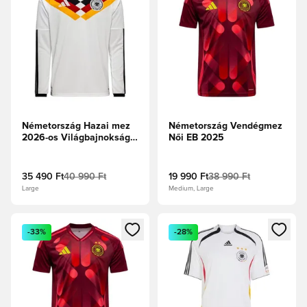
Németország Hazai mez
Németország Vendégmez
2026-os Világbajnokság
Női EB 2025
Hosszú ujjú
35 490 Ft
40 990 Ft
19 990 Ft
38 990 Ft
Large
Medium, Large
Megnyit egy modált a bejelentkezéshez vagy a tagként való 
Megnyit egy modált a bejelent
-33%
-28%