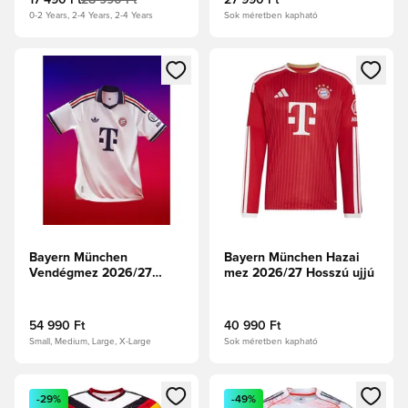
17 490 Ft
28 990 Ft
27 990 Ft
0-2 Years, 2-4 Years, 2-4 Years
Sok méretben kapható
Megnyit egy modált a bejelentkezéshez vagy a tagként való 
Megnyit egy modált a bejelent
Bayern München
Bayern München Hazai
Vendégmez 2026/27
mez 2026/27 Hosszú ujjú
Authentic
54 990 Ft
40 990 Ft
Small, Medium, Large, X-Large
Sok méretben kapható
Megnyit egy modált a bejelentkezéshez vagy a tagként való 
Megnyit egy modált a bejelent
-29%
-49%