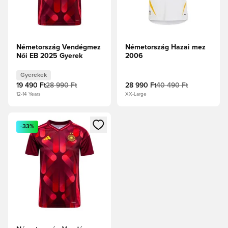
Németország Vendégmez
Németország Hazai mez
Női EB 2025 Gyerek
2006
Gyerekek
19 490 Ft
28 990 Ft
28 990 Ft
40 490 Ft
12-14 Years
XX-Large
Megnyit egy modált a bejelentkezéshez vagy a tagként való 
-33%