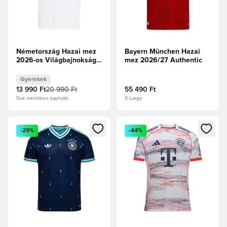
Németország Hazai mez
Bayern München Hazai
2026-os Világbajnokság
mez 2026/27 Authentic
Fan Edition Gyerek
Gyerekek
13 990 Ft
20 990 Ft
55 490 Ft
Sok méretben kapható
X-Large
Megnyit egy modált a bejelentkezéshez vagy a tagként való 
Megnyit egy modált a bejelent
-29%
-44%