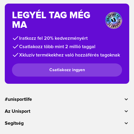
LEGYÉL TAG MÉG
MA
Iratkozz fel 20% kedvezményért
Csatlakozz több mint 2 millió taggal
Xkluzív termékekhez való hozzáférés tagoknak
Csatlakozz ingyen
#unisportlife
Az Unisport
Segítség