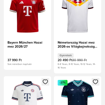
Bayern München Hazai
Németország Hazai mez
mez 2026/27
2026-os Világbajnokság
Gyerek
Gyerekek
37 990 Ft
20 490 Ft
30 990 Ft
Sok méretben kapható
6-8 Years, 8-10 Years, 10-12 Years, 14-
16 Years
Megnyit egy modált a bejelentkezéshez vagy a tagként való 
Megnyit egy modált a bejelent
-27%