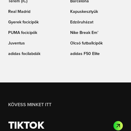
Terem (IC)
Barcelona
Real Madrid
Kapuskesztyűk
Gyerek focicipők
Edzőruházat
PUMA focicipők
Nike Break Em’
Juventus
Olcsó futballcipők
adidas focilabdák
adidas F50 Elite
KÖVESS MINKET ITT
TIKTOK