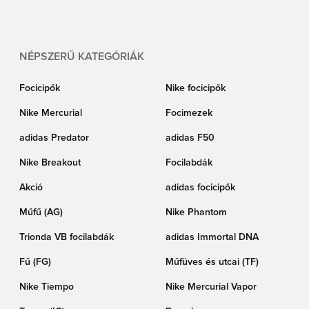
NÉPSZERŰ KATEGÓRIÁK
Focicipők
Nike focicipők
Nike Mercurial
Focimezek
adidas Predator
adidas F50
Nike Breakout
Focilabdák
Akció
adidas focicipők
Műfű (AG)
Nike Phantom
Trionda VB focilabdák
adidas Immortal DNA
Fű (FG)
Műfüves és utcai (TF)
Nike Tiempo
Nike Mercurial Vapor