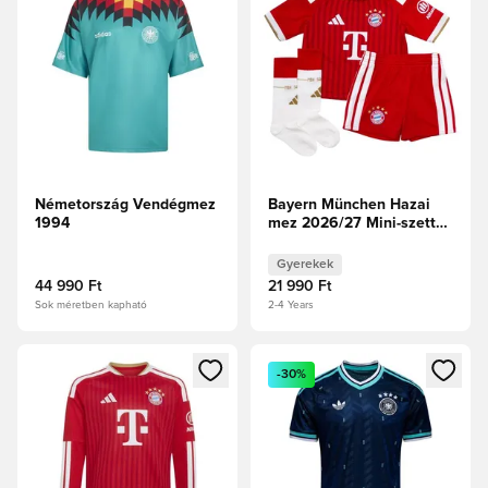
Németország Vendégmez
Bayern München Hazai
1994
mez 2026/27 Mini-szett
Gyerek
Gyerekek
44 990 Ft
21 990 Ft
Sok méretben kapható
2-4 Years
Megnyit egy modált a bejelentkezéshez vagy a tagként való 
Megnyit egy modált a bejelent
-30%