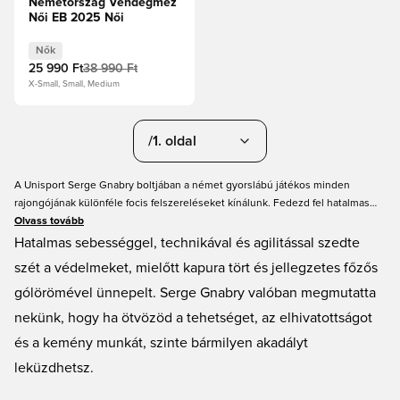
Németország Vendégmez
Női EB 2025 Női
Nők
25 990 Ft
38 990 Ft
X-Small, Small, Medium
/1. oldal
A Unisport Serge Gnabry boltjában a német gyorslábú játékos minden
rajongójának különféle focis felszereléseket kínálunk. Fedezd fel hatalmas
kollekciónkat azokból a fantasztikus focicipőkből, amelyeket Gnabry szívesen
Olvass tovább
visel a pályán, és vess egy pillantást klubmezeinkre gyerekeknek és
Hatalmas sebességgel, technikával és agilitással szedte
felnőtteknek egyaránt. Természetesen nálunk megtalálod a német válogatott
szét a védelmeket, mielőtt kapura tört és jellegzetes főzős
mezt is minden méretben 'Die Mannschaft' elkötelezett szurkolóinak.
gólörömével ünnepelt. Serge Gnabry valóban megmutatta
nekünk, hogy ha ötvözöd a tehetséget, az elhivatottságot
és a kemény munkát, szinte bármilyen akadályt
leküzdhetsz.