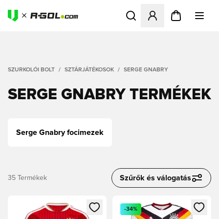
Megnyit egy modált a bejele
SZURKOLÓI BOLT
SZTÁRJÁTÉKOSOK
SERGE GNABRY
SERGE GNABRY TERMÉKEK
Serge Gnabry focimezek
Szűrők és válogatás
35
Termékek
Megnyit egy modált a bejelentkezéshez vagy a tagként való 
Megnyit egy modált a bejelent
-34%