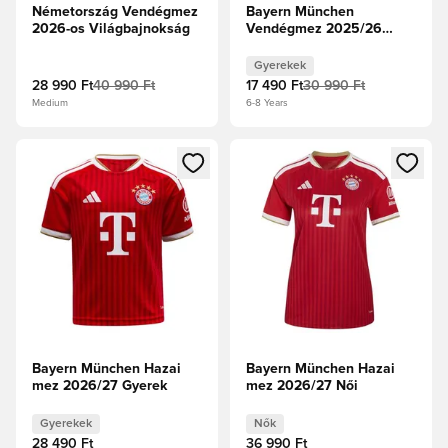
Németország Vendégmez
Bayern München
2026-os Világbajnokság
Vendégmez 2025/26
Gyerek
Gyerekek
28 990 Ft
40 990 Ft
17 490 Ft
30 990 Ft
Medium
6-8 Years
Megnyit egy modált a bejelentkezéshez vagy a tagként való 
Megnyit egy modált a bejelent
Bayern München Hazai
Bayern München Hazai
mez 2026/27 Gyerek
mez 2026/27 Női
Gyerekek
Nők
28 490 Ft
36 990 Ft