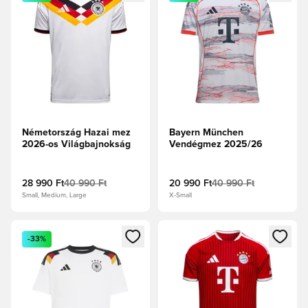
Németország Hazai mez
Bayern München
2026-os Világbajnokság
Vendégmez 2025/26
28 990 Ft
40 990 Ft
20 990 Ft
40 990 Ft
Small, Medium, Large
X-Small
Megnyit egy modált a bejelentkezéshez vagy a tagként való 
Megnyit egy modált a bejelent
-33%