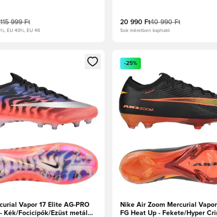
115 999 Ft
20 990 Ft
40 990 Ft
6½, EU 40½, EU 46
Sok méretben kapható
t való regisztrációhoz
gy modált a bejelentkezéshez vagy a tagként való regisztrációh
Megnyit egy modált a bejelen
-25%
curial Vapor 17 Elite AG-PRO
Nike Air Zoom Mercurial Vapor 
 - Kék/Focicipők/Ezüst metál
FG Heat Up - Fekete/Hyper Cr