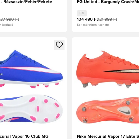
 - Rózsaszín/Fehér/Fekete
FG United - Burgundy Crush/M
ezüst/Univerzális Piros/Fossil
FG
t
37 990 Ft
104 490 Ft
121 999 Ft
n kapható
Sok méretben kapható
t való regisztrációhoz
gy modált a bejelentkezéshez vagy a tagként való regisztrációh
Megnyit egy modált a bejelen
curial Vapor 16 Club MG
Nike Mercurial Vapor 17 Elite