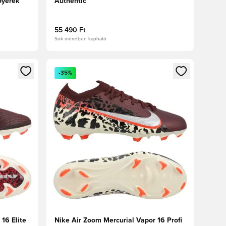
Gyerek
Authentic
55 490 Ft
Sok méretben kapható
oz
tkezéshez vagy a tagként való regisztrációhoz
Megnyit egy modált a bejelentkezéshez vagy a tag
-35%
16 Elite
Nike Air Zoom Mercurial Vapor 16 Profi