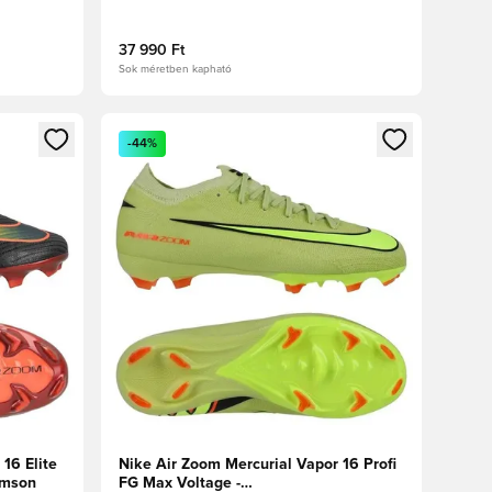
37 990 Ft
Sok méretben kapható
oz
tkezéshez vagy a tagként való regisztrációhoz
Megnyit egy modált a bejelentkezéshez vagy a tag
-44%
16 Elite
Nike Air Zoom Mercurial Vapor 16 Profi
imson
FG Max Voltage -