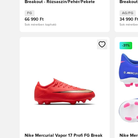
Breakout - Rózsaszín/Fehér/Fekete
Breakout
FG
AG/FG
66 990 Ft
34 990 F
Sok méretben kapható
Sok méretbe
Megnyit egy modált a bejelentkezéshez vagy a tagkén
Megnyit e
-31%
Nike Mercurial Vapor 17 Profi FG Break
Nike Mer