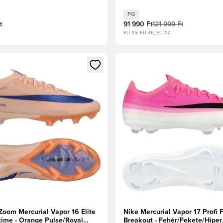
kiadás
FG
t
91 990 Ft
121 999 Ft
EU 45, EU 46, EU 47
gy modált a bejelentkezéshez vagy a tagként való regisztrációh
Megnyit egy modált a bejelen
Zoom Mercurial Vapor 16 Elite
Nike Mercurial Vapor 17 Profi 
ime - Orange Pulse/Royal
Breakout - Fehér/Fekete/Hiper