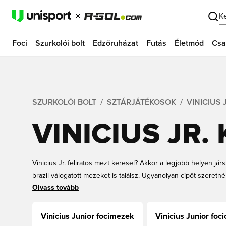
K
Foci
Szurkolói bolt
Edzőruházat
Futás
Életmód
Csa
SZURKOLÓI BOLT
SZTÁRJÁTÉKOSOK
VINICIUS 
VINICIUS JR.
Vinicius Jr. feliratos mezt keresel? Akkor a legjobb helyen járs
brazil válogatott mezeket is találsz. Ugyanolyan cipőt szeretnél
jársz, mert nálunk megtalálod azokat a cipőket, amiket Vinicius 
Olvass tovább
szét a védőket. Fedezd fel kínálatunkat alább, vásárolj gyors szá
megmutasd a brazil szupersztár iránti rajongásodat!
Vinicius Junior focimezek
Vinicius Junior foci