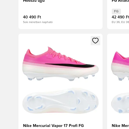
Hosszú ujjú
FG Attac
FG
40 490 Ft
42 490 F
Sok méretben kapható
EU 36, EU 3
Megnyit egy modált a bejelentkezéshez vagy a tagkén
Megnyit e
Nike Mercurial Vapor 17 Profi FG
Nike Mer