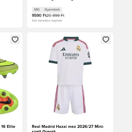
Crimson Gyerek
MG
Gyerekek
9590 Ft
20 999 Ft
Sok méretben kapható
oz
tkezéshez vagy a tagként való regisztrációhoz
Megnyit egy modált a bejelentkezéshez vagy a tag
16 Elite
Real Madrid Hazai mez 2026/27 Mini-
szett Gyerek