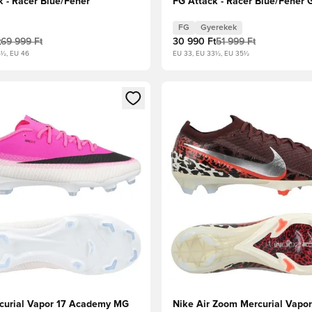
k - Racer Blue/Fehér
FG Attack - Racer Blue/Fehér 
FG
Gyerekek
t
69 999 Ft
30 990 Ft
51 999 Ft
6½, EU 46
EU 33, EU 33½, EU 35½
t való regisztrációhoz
gy modált a bejelentkezéshez vagy a tagként való regisztrációh
Megnyit egy modált a bejelen
curial Vapor 17 Academy MG
Nike Air Zoom Mercurial Vapor 