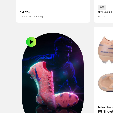
Limitált 
AG
54 990 Ft
101 990 F
XX-Large, XXX-Large
EU 43
Megnyit e
Nike Air 
FG Showt