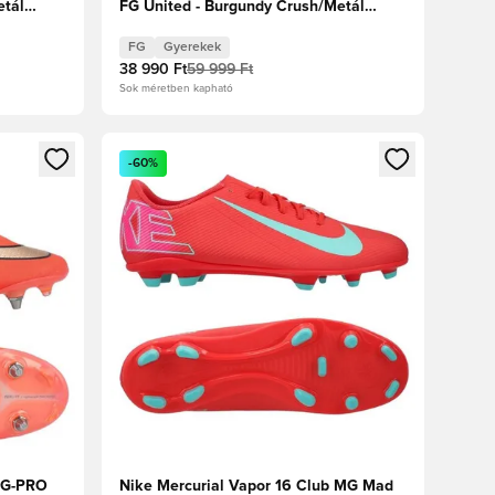
etál
FG United - Burgundy Crush/Metál
ezüst/Univerzális Piros/Fossil Gyerek
FG
Gyerekek
38 990 Ft
59 999 Ft
Sok méretben kapható
oz
tkezéshez vagy a tagként való regisztrációhoz
Megnyit egy modált a bejelentkezéshez vagy a tag
-60%
 SG-PRO
Nike Mercurial Vapor 16 Club MG Mad