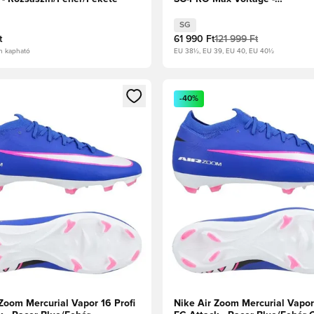
Reflektorfényben/Volt/Hyper 
SG
t
61 990 Ft
121 999 Ft
n kapható
EU 38½, EU 39, EU 40, EU 40½
t való regisztrációhoz
gy modált a bejelentkezéshez vagy a tagként való regisztrációh
Megnyit egy modált a bejelen
-40%
Zoom Mercurial Vapor 16 Profi
Nike Air Zoom Mercurial Vapor 