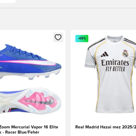
t való regisztrációhoz
gy modált a bejelentkezéshez vagy a tagként való regisztrációh
Megnyit egy modált a bejelen
-49%
Zoom Mercurial Vapor 16 Elite
Real Madrid Hazai mez 2025/
k - Racer Blue/Fehér