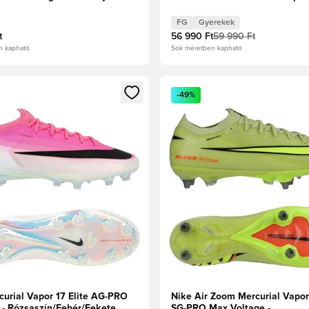
rózsaszín Gyerek
FG
Gyerekek
t
56 990 Ft
59 990 Ft
n kapható
Sok méretben kapható
t való regisztrációhoz
gy modált a bejelentkezéshez vagy a tagként való regisztrációh
Megnyit egy modált a bejelen
-49%
curial Vapor 17 Elite AG-PRO
Nike Air Zoom Mercurial Vapor 
 - Rózsaszín/Fehér/Fekete
SG-PRO Max Voltage -