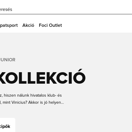
eresés
patsport
Akció
Foci Outlet
JUNIOR
 KOLLEKCIÓ
z, hiszen nálunk hivatalos klub- és
, mint Vinicius? Akkor is jó helyen
Jr. is visel, miközben sorra szedi
llítással, és készülj fel, hogy
cipők