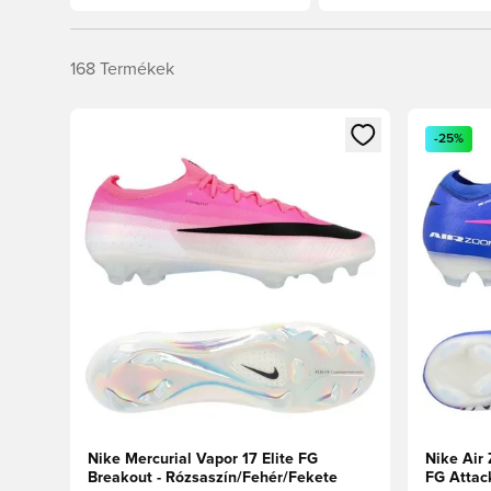
168
Termékek
Megnyit egy modált a bejelentkezéshez vagy a tagkén
Megnyit e
-25%
Nike Mercurial Vapor 17 Elite FG
Nike Air 
Breakout - Rózsaszín/Fehér/Fekete
FG Attac