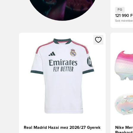
Pulse
FG
121 990 F
Sok méretbe
Megnyit egy modált a bejelentkezéshez vagy a tagkén
Megnyit e
Real Madrid Hazai mez 2026/27 Gyerek
Nike Mer
Breakout