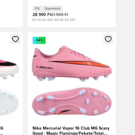
Reflektorfényben/Volt/Hyper Crimson
Gyerek
FG
Gyerekek
28 990 Ft
51 999 Ft
EU 33, EU 33½, EU 35, EU 35½
oz
tkezéshez vagy a tagként való regisztrációhoz
Megnyit egy modált a bejelentkezéshez vagy a tag
-54%
FG
Nike Mercurial Vapor 16 Club MG Scary
Good - Magic Flamingo/Fekete/Total