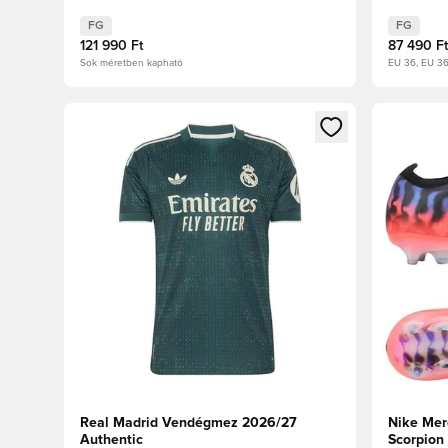
FG
FG
121 990 Ft
87 490 Ft
Sok méretben kapható
EU 36, EU 3
Megnyit egy modált a bejelentkezéshez vagy a tagkén
Megnyit e
Real Madrid Vendégmez 2026/27
Nike Mer
Authentic
Scorpion