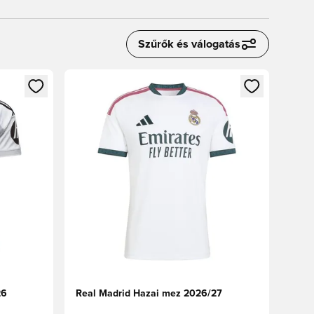
Szűrők és válogatás
oz
tkezéshez vagy a tagként való regisztrációhoz
Megnyit egy modált a bejelentkezéshez vagy a tag
26
Real Madrid Hazai mez 2026/27