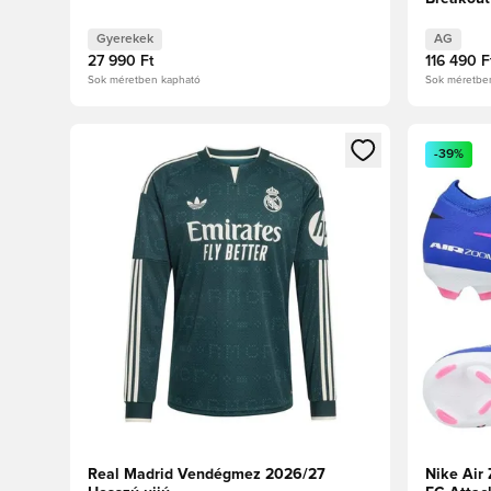
Gyerekek
AG
27 990 Ft
116 490 F
Sok méretben kapható
Sok méretbe
Megnyit egy modált a bejelentkezéshez vagy a tagkén
Megnyit e
-39%
Real Madrid Vendégmez 2026/27
Nike Air 