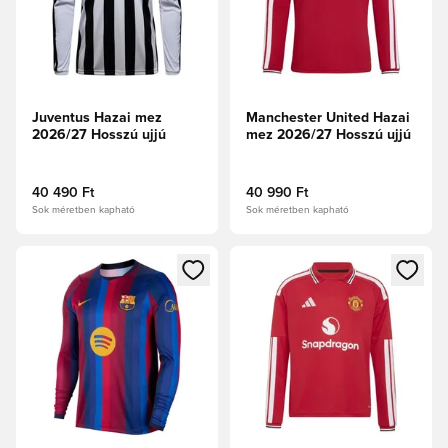
Juventus Hazai mez
Manchester United Hazai
2026/27 Hosszú ujjú
mez 2026/27 Hosszú ujjú
40 490 Ft
40 990 Ft
Sok méretben kapható
Sok méretben kapható
Megnyit egy modált a bejelentkezéshez vagy a tagként való 
Megnyit egy modált a bejelent