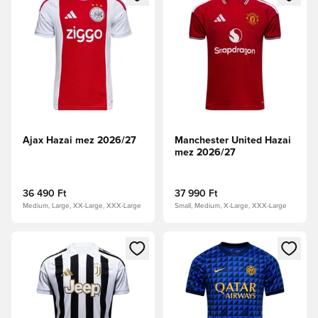
Ajax Hazai mez 2026/27
Manchester United Hazai
mez 2026/27
36 490 Ft
37 990 Ft
Medium, Large, XX-Large, XXX-Large
Small, Medium, X-Large, XXX-Large
Megnyit egy modált a bejelentkezéshez vagy a tagként való 
Megnyit egy modált a bejelent