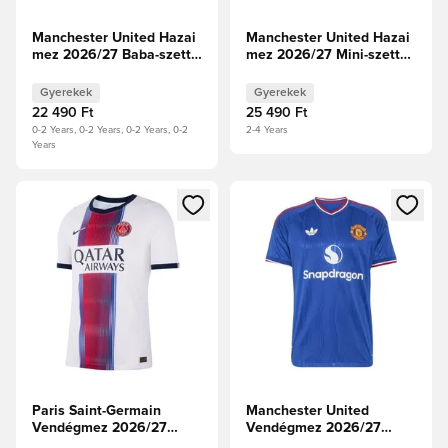
Manchester United Hazai
Manchester United Hazai
mez 2026/27 Baba-szett
mez 2026/27 Mini-szett
Gyerek
Gyerek
Gyerekek
Gyerekek
22 490 Ft
25 490 Ft
0-2 Years, 0-2 Years, 0-2 Years, 0-2
2-4 Years
Years
Megnyit egy modált a bejelentkezéshez vagy a tagként való 
Megnyit egy modált a bejelent
Paris Saint-Germain
Manchester United
Vendégmez 2026/27
Vendégmez 2026/27
Aero-FIT Authentic
Authentic