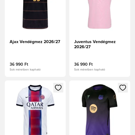
Ajax Vendégmez 2026/27
Juventus Vendégmez
2026/27
36 990 Ft
36 990 Ft
Sok méretben kapható
Sok méretben kapható
Megnyit egy modált a bejelentkezéshez vagy a tagként való 
Megnyit egy modált a bejelent