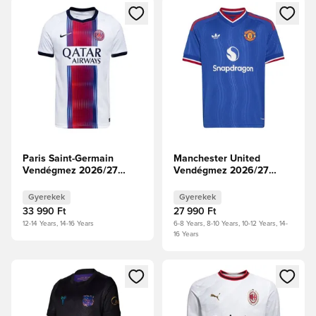
Megnyit egy modált a bejelentkezéshez vagy a tagként való 
Megnyit egy modált a bejelent
Paris Saint-Germain
Manchester United
Vendégmez 2026/27
Vendégmez 2026/27
Gyerek
Gyerek
Gyerekek
Gyerekek
33 990 Ft
27 990 Ft
12-14 Years, 14-16 Years
6-8 Years, 8-10 Years, 10-12 Years, 14-
16 Years
Megnyit egy modált a bejelentkezéshez vagy a tagként való 
Megnyit egy modált a bejelent