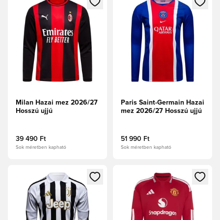
Milan Hazai mez 2026/27
Paris Saint-Germain Hazai
Hosszú ujjú
mez 2026/27 Hosszú ujjú
39 490 Ft
51 990 Ft
Sok méretben kapható
Sok méretben kapható
Megnyit egy modált a bejelentkezéshez vagy a tagként való 
Megnyit egy modált a bejelent