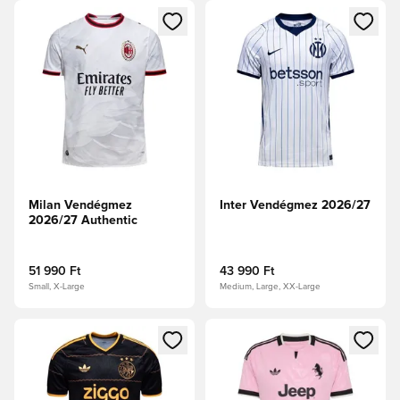
Megnyit egy modált a bejelentkezéshez vagy a tagként való 
Megnyit egy modált a bejelent
Milan Vendégmez
Inter Vendégmez 2026/27
2026/27 Authentic
51 990 Ft
43 990 Ft
Small, X-Large
Medium, Large, XX-Large
Megnyit egy modált a bejelentkezéshez vagy a tagként való 
Megnyit egy modált a bejelent