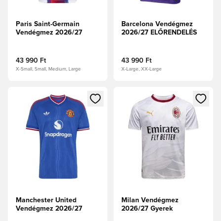
Paris Saint-Germain
Barcelona Vendégmez
Vendégmez 2026/27
2026/27 ELŐRENDELÉS
43 990 Ft
43 990 Ft
X-Small, Small, Medium, Large
X-Large, XX-Large
Megnyit egy modált a bejelentkezéshez vagy a tagként való 
Megnyit egy modált a bejelent
Manchester United
Milan Vendégmez
Vendégmez 2026/27
2026/27 Gyerek