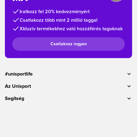
Iratkozz fel 20% kedvezményért
Csatlakozz több mint 2 millió taggal
Xkluzív termékekhez való hozzáférés tagoknak
Csatlakozz ingyen
#unisportlife
Az Unisport
Segítség