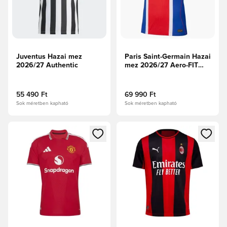
Juventus Hazai mez
Paris Saint-Germain Hazai
2026/27 Authentic
mez 2026/27 Aero-FIT
Authentic
55 490 Ft
69 990 Ft
Sok méretben kapható
Sok méretben kapható
Megnyit egy modált a bejelentkezéshez vagy a tagként való 
Megnyit egy modált a bejelent