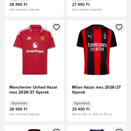
28 490 Ft
27 490 Ft
Sok méretben kapható
Sok méretben kapható
Megnyit egy modált a bejelentkezéshez vagy a tagként való 
Megnyit egy modált a bejelent
Manchester United Hazai
Milan Hazai mez 2026/27
mez 2026/27 Gyerek
Gyerek
Gyerekek
Gyerekek
28 490 Ft
29 490 Ft
Sok méretben kapható
140 cm, 152 cm, 164 cm, 176 cm
Megnyit egy modált a bejelentkezéshez vagy a tagként való 
Megnyit egy modált a bejelent