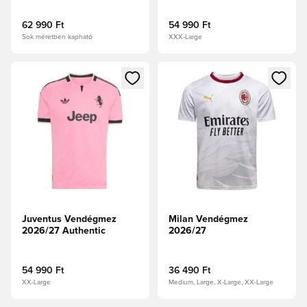
62 990 Ft
54 990 Ft
Sok méretben kapható
XXX-Large
Megnyit egy modált a bejelentkezéshez vagy a tagként való 
Megnyit egy modált a bejelent
Juventus Vendégmez
Milan Vendégmez
2026/27 Authentic
2026/27
54 990 Ft
36 490 Ft
XX-Large
Medium, Large, X-Large, XX-Large