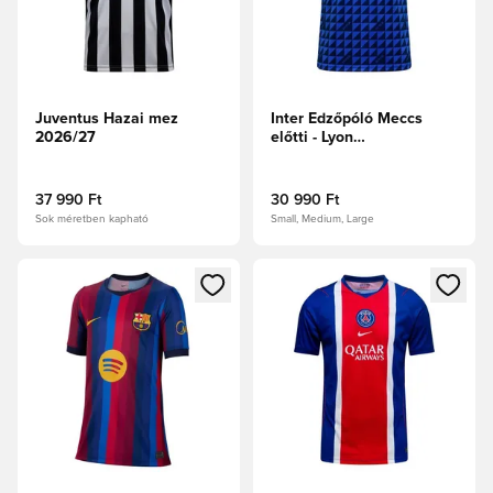
Juventus Hazai mez
Inter Edzőpóló Meccs
2026/27
előtti - Lyon
kék/Fekete/Egyetemi
arany
37 990 Ft
30 990 Ft
Sok méretben kapható
Small, Medium, Large
Megnyit egy modált a bejelentkezéshez vagy a tagként való 
Megnyit egy modált a bejelent