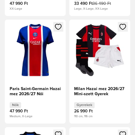
47 990 Ft
33 490 Ft
36 490 Ft
XX-Large
Large, X-Large, XX-Large
Megnyit egy modált a bejelentkezéshez vagy a tagként való 
Megnyit egy modált a bejelent
Paris Saint-Germain Hazai
Milan Hazai mez 2026/27
mez 2026/27 Női
Mini-szett Gyerek
Nők
Gyerekek
47 990 Ft
26 990 Ft
Medium, X-Large
110 cm, 116 cm
Megnyit egy modált a bejelentkezéshez vagy a tagként való 
Megnyit egy modált a bejelent