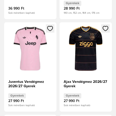
Gyerekek
36 990 Ft
28 990 Ft
Sok méretben kapható
140 cm, 152 cm, 164 cm, 176 cm
Megnyit egy modált a bejelentkezéshez vagy a tagként való 
Megnyit egy modált a bejelent
Juventus Vendégmez
Ajax Vendégmez 2026/27
2026/27 Gyerek
Gyerek
Gyerekek
Gyerekek
27 990 Ft
27 990 Ft
Sok méretben kapható
Sok méretben kapható