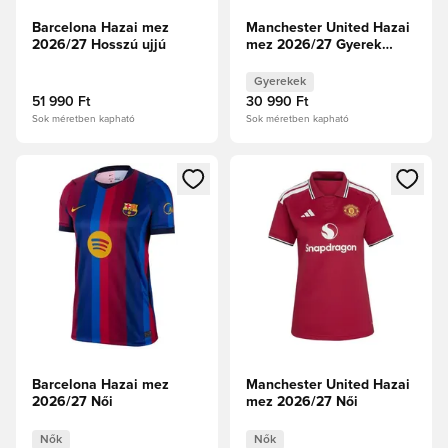
Barcelona Hazai mez
Manchester United Hazai
2026/27 Hosszú ujjú
mez 2026/27 Gyerek
Hosszú ujjú
Gyerekek
51 990 Ft
30 990 Ft
Sok méretben kapható
Sok méretben kapható
Megnyit egy modált a bejelentkezéshez vagy a tagként való 
Megnyit egy modált a bejelent
Barcelona Hazai mez
Manchester United Hazai
2026/27 Női
mez 2026/27 Női
Nők
Nők