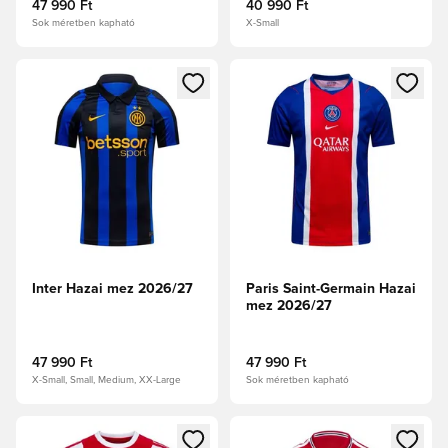
47 990 Ft
40 990 Ft
Sok méretben kapható
X-Small
Megnyit egy modált a bejelentkezéshez vagy a tagként való 
Megnyit egy modált a bejelent
Inter Hazai mez 2026/27
Paris Saint-Germain Hazai
mez 2026/27
47 990 Ft
47 990 Ft
X-Small, Small, Medium, XX-Large
Sok méretben kapható
Megnyit egy modált a bejelentkezéshez vagy a tagként való 
Megnyit egy modált a bejelent