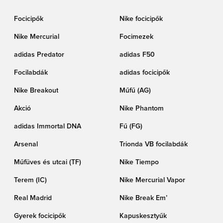
Focicipők
Nike focicipők
Nike Mercurial
Focimezek
adidas Predator
adidas F50
Focilabdák
adidas focicipők
Nike Breakout
Műfű (AG)
Akció
Nike Phantom
adidas Immortal DNA
Fű (FG)
Arsenal
Trionda VB focilabdák
Műfüves és utcai (TF)
Nike Tiempo
Terem (IC)
Nike Mercurial Vapor
Real Madrid
Nike Break Em’
Gyerek focicipők
Kapuskesztyűk