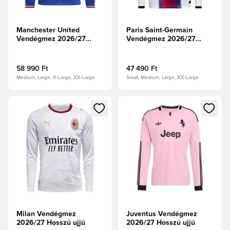
Manchester United
Paris Saint-Germain
Vendégmez 2026/27
Vendégmez 2026/27
Authentic Hosszú ujjú
Hosszú ujjú
58 990 Ft
47 490 Ft
Medium, Large, X-Large, XX-Large
Small, Medium, Large, XX-Large
Megnyit egy modált a bejelentkezéshez vagy a tagként való 
Megnyit egy modált a bejelent
Milan Vendégmez
Juventus Vendégmez
2026/27 Hosszú ujjú
2026/27 Hosszú ujjú