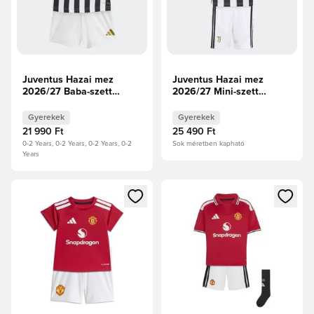
Juventus Hazai mez
Juventus Hazai mez
2026/27 Baba-szett
2026/27 Mini-szett
Gyerek
Gyerek
Gyerekek
Gyerekek
21 990 Ft
25 490 Ft
0-2 Years, 0-2 Years, 0-2 Years, 0-2
Sok méretben kapható
Years
Megnyit egy modált a bejelentkezéshez vagy a tagként való 
Megnyit egy modált a bejelent