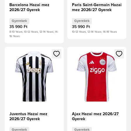
Barcelona Hazai mez
Paris Saint-Germain Hazai
2026/27 Gyerek
mez 2026/27 Gyerek
Gyerekek
Gyerekek
35 990 Ft
35 990 Ft
8-10 Years, 10-12 Years, 12-14 Years, 14-
10-12 Years, 12-14 Years, 14-16 Years
16 Years
Megnyit egy modált a bejelentkezéshez vagy a tagként való 
Megnyit egy modált a bejelent
Juventus Hazai mez
Ajax Hazai mez 2026/27
2026/27 Gyerek
Gyerek
Gyerekek
Gyerekek