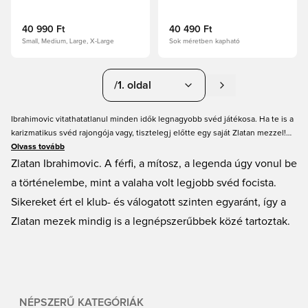
40 990 Ft
40 490 Ft
Small, Medium, Large, X-Large
Sok méretben kapható
/1. oldal
Ibrahimovic vitathatatlanul minden idők legnagyobb svéd játékosa. Ha te is a
karizmatikus svéd rajongója vagy, tisztelegj előtte egy saját Zlatan mezzel!
Nálunk megtalálod az összes mezét azoktól a kluboktól, ahol pályára lépett.
Olvass tovább
Emellett svéd válogatott mezeket is kínálunk, hogy kifejezhesd
Zlatan Ibrahimovic. A férfi, a mítosz, a legenda úgy vonul be
támogatásodat Svédország minden idők legeredményesebb góllövője iránt.
a történelembe, mint a valaha volt legjobb svéd focista.
Rendeld meg új focimezedet online a Unisportnál még ma!
Sikereket ért el klub- és válogatott szinten egyaránt, így a
Zlatan mezek mindig is a legnépszerűbbek közé tartoztak.
NÉPSZERŰ KATEGÓRIÁK