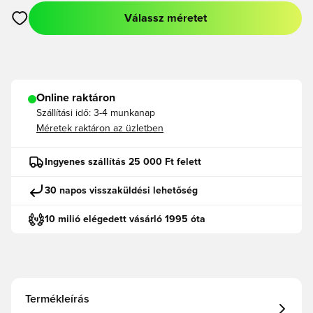
Válassz méretet
Megnyit egy modált a bejelentkezéshez vagy a tagként való r
Online raktáron
Szállítási idő:
3-4 munkanap
Méretek raktáron az üzletben
Ingyenes szállítás 25 000 Ft felett
30 napos visszaküldési lehetőség
10 milió elégedett vásárló 1995 óta
Termékleírás