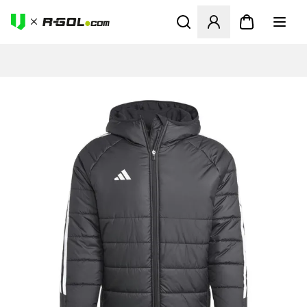
Megnyit egy modált a bejele