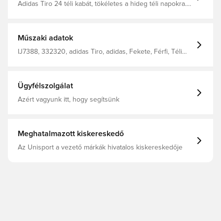
Adidas Tiro 24 téli kabát, tökéletes a hideg téli napokra.
Praktikus kapucnija véd a szél és az időjárás
viszontagságai ellen. Oldalzsebeiben tárolhatod
személyes holmijaidat, vagy melegen tarthatod a kezed.
Standard szabás. Legalább 70%-ban újrahasznosított
Műszaki adatok
anyagból készült.
IJ7388, 332320, adidas Tiro, adidas, Fekete, Férfi, Téli
kabátok, Hosszú ujjú, Felnőttek
Ügyfélszolgálat
Azért vagyunk itt, hogy segítsünk
Meghatalmazott kiskereskedő
Az Unisport a vezető márkák hivatalos kiskereskedője