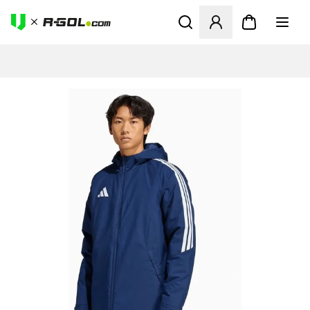
Megnyit egy modált a bejele