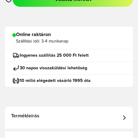
Megnyit egy modált a bejelentkezéshez vagy a tagként való r
Online raktáron
Szállítási idő:
3-4 munkanap
Ingyenes szállítás 25 000 Ft felett
30 napos visszaküldési lehetőség
10 milió elégedett vásárló 1995 óta
Termékleírás