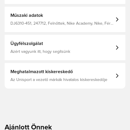
szálakból készült. Nike Therma-FIT Academy Pro férfi S,
OBSIDIAN/OBSIDIAN/OBSIDIAN/WHITE, XL
Műszaki adatok
DJ6310-451, 247712, Felnőttek, Nike Academy, Nike, Férfi,
Hosszú ujjú, Kék, Téli kabátok, This Product Is Made With
At Least 50% Recycled Polyester Fibers
Ügyfélszolgálat
Azért vagyunk itt, hogy segítsünk
Meghatalmazott kiskereskedő
Az Unisport a vezető márkák hivatalos kiskereskedője
Ajánlott Önnek