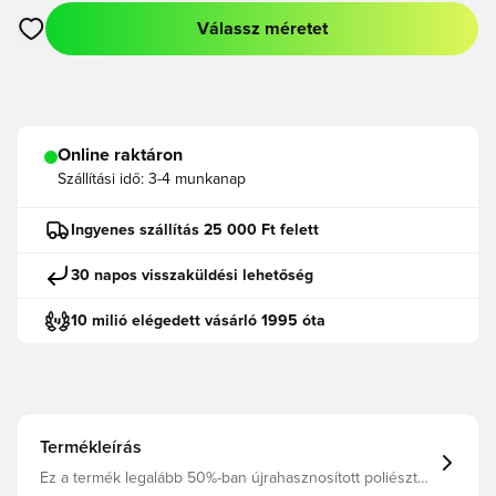
Válassz méretet
Megnyit egy modált a bejelentkezéshez vagy a tagként való r
Online raktáron
Szállítási idő:
3-4 munkanap
Ingyenes szállítás 25 000 Ft felett
30 napos visszaküldési lehetőség
10 milió elégedett vásárló 1995 óta
Termékleírás
Ez a termék legalább 50%-ban újrahasznosított poliészter