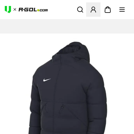
Megnyit egy modált a bejele