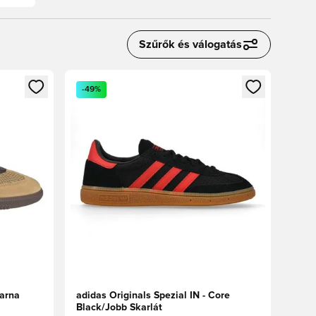
Szűrők és válogatás
oz
tkezéshez vagy a tagként való regisztrációhoz
Megnyit egy modált a bejelentkezéshez vagy a tag
-49%
arna
adidas Originals Spezial IN - Core
Black/Jobb Skarlát