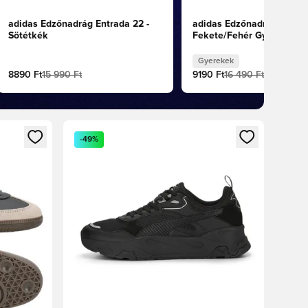
adidas Edzőnadrág Entrada 22 -
adidas Edzőnadrág Tiro 24
Sötétkék
Fekete/Fehér Gyerek
Gyerekek
8890 Ft
15 990 Ft
9190 Ft
16 490 Ft
oz
tkezéshez vagy a tagként való regisztrációhoz
Megnyit egy modált a bejelentkezéshez vagy a tag
-49%