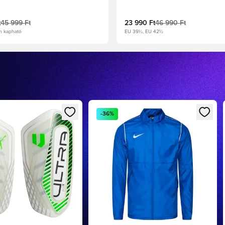
t
45 999 Ft
23 990 Ft
46 990 Ft
n kapható
EU 39½, EU 42½
ként való regisztrációhoz
 modált a bejelentkezéshez vagy a tagként való regisztrációhoz
Megnyit egy modált a bejelentkezéshe
-36%