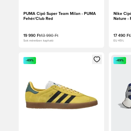
PUMA Cipő Super Team Milan - PUMA
Nike Cip
Fehér/Club Red
Nature -
19 990 Ft
43 990 Ft
17 490 Ft
Sok méretben kapható
EU 45½
Megnyit egy modált a bejelentkezéshez vagy a tagkén
Megnyit e
-49%
-49%