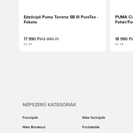
Edzőcipő Puma Tarrenz SB III PureTex -
PUMA Cip
Fekete
Fehér/Fo
17 990 Ft
43 990 Ft
18 990 Ft
EU 44
EU 46
NÉPSZERŰ KATEGÓRIÁK
Focicipők
Nike focicipők
Nike Breakout
Focilabdák