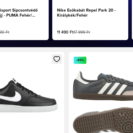
sport Sípcsontvédő
Nike Esőkabát Repel Park 20 -
Ujj - PUMA Fehér/
Királykék/Fehér
PUMA Fekete
90 Ft
11 490 Ft
17 999 Ft
t való regisztrációhoz
gy modált a bejelentkezéshez vagy a tagként való regisztrációh
Megnyit egy modált a bejelen
-49%