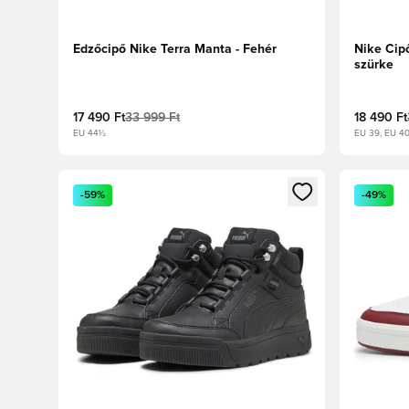
Edzőcipő Nike Terra Manta - Fehér
Nike Cip
szürke
17 490 Ft
33 999 Ft
18 490 Ft
EU 44½
EU 39, EU 4
Megnyit egy modált a bejelentkezéshez vagy a tagkén
Megnyit e
-59%
-49%