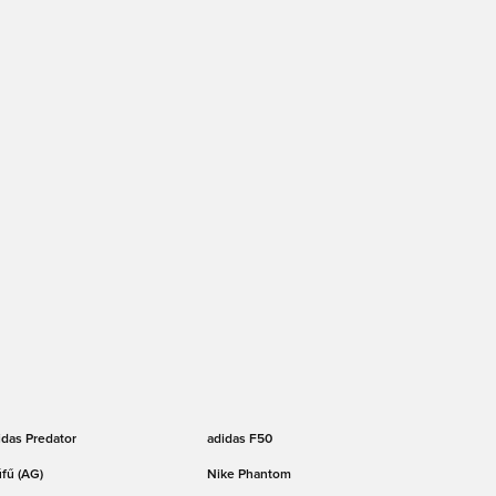
idas Predator
adidas F50
fű (AG)
Nike Phantom