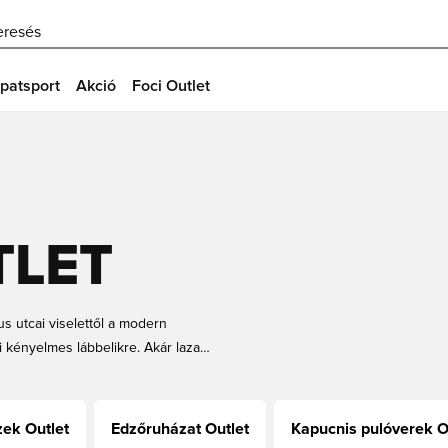
eresés
patsport
Akció
Foci Outlet
TLET
us utcai viselettől a modern
i kényelmes lábbelikre. Akár laza
 limitált készletet találsz,
ek Outlet
Edzőruházat Outlet
Kapucnis pulóverek O