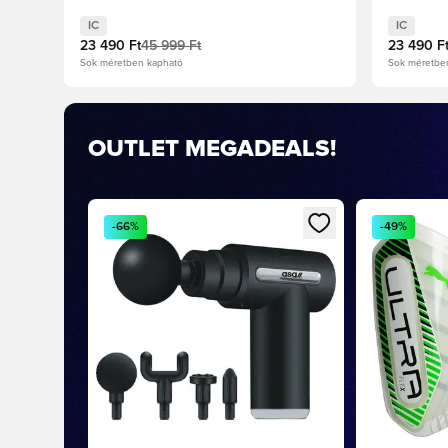
IC
IC
23 490 Ft
45 999 Ft
23 490 F
Sok méretben kapható
Sok méretbe
OUTLET MEGADEALS!
Megnyit egy modált a bejelentkezéshez vagy a tag
Megnyit egy
-66%
-49%