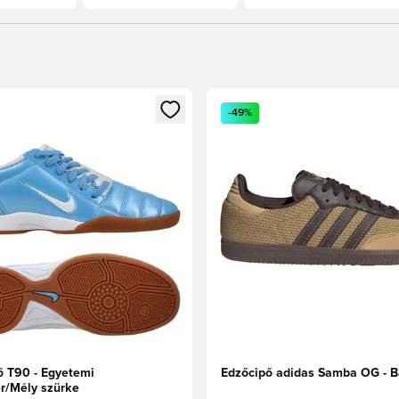
t való regisztrációhoz
gy modált a bejelentkezéshez vagy a tagként való regisztrációh
Megnyit egy modált a bejelen
-49%
ő T90 - Egyetemi
Edzőcipő adidas Samba OG - B
r/Mély szürke