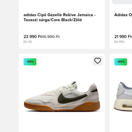
adidas Cipő Gazelle Rekive Jamaica -
Adidas O
Tavaszi sárga/Core Black/Zöld
23 990 Ft
46 990 Ft
21 990 Ft
EU 42
EU 45½
Megnyit egy modált a bejelentkezéshez vagy a tagkén
Megnyit e
-49%
-49%