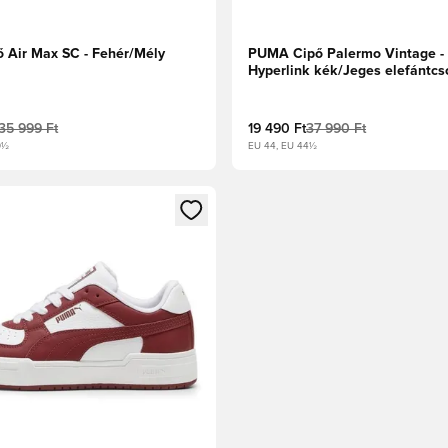
ő Air Max SC - Fehér/Mély
PUMA Cipő Palermo Vintage -
Hyperlink kék/Jeges elefántcs
35 999 Ft
19 490 Ft
37 990 Ft
0½
EU 44, EU 44½
t való regisztrációhoz
gy modált a bejelentkezéshez vagy a tagként való regisztrációh