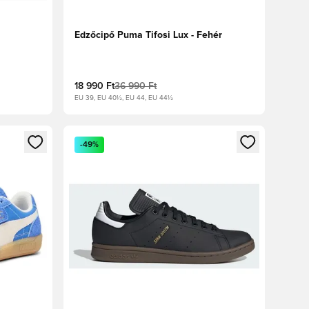
Edzőcipő Puma Tifosi Lux - Fehér
18 990 Ft
36 990 Ft
EU 39, EU 40½, EU 44, EU 44½
oz
tkezéshez vagy a tagként való regisztrációhoz
Megnyit egy modált a bejelentkezéshez vagy a tag
-49%