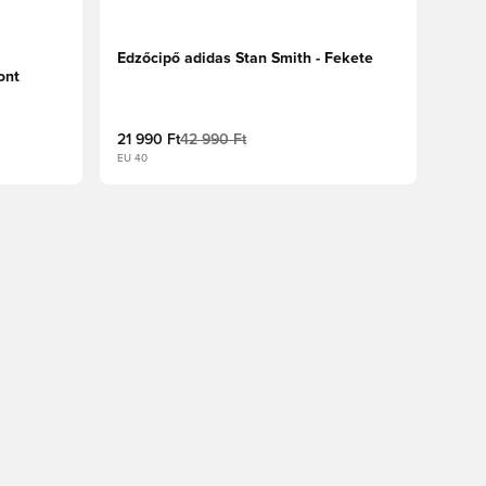
Edzőcipő adidas Stan Smith - Fekete
ont
21 990 Ft
42 990 Ft
EU 40
oz