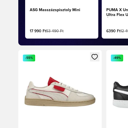
ASG Masszázspisztoly Mini
PUMA X Uni
Ultra Flex 
Élénkzöld/
17 990 Ft
53 490 Ft
6390 Ft
12 4
Megnyit egy modált a bejelentkezéshez vagy a tagkén
Megnyit e
-55%
-49%