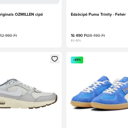
riginals OZMILLEN cipő
Edzőcipő Puma Trinity - Fehér
42 990 Ft
16 490 Ft
39 490 Ft
EU 42½
t való regisztrációhoz
gy modált a bejelentkezéshez vagy a tagként való regisztrációh
Megnyit egy modált a bejelen
-49%