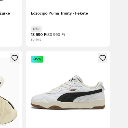
Szürke
Edzőcipő Puma Trinity - Fekete
Nők
18 990 Ft
36 990 Ft
EU 40½
oz
tkezéshez vagy a tagként való regisztrációhoz
Megnyit egy modált a bejelentkezéshez vagy a tag
-49%