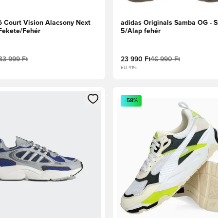
ő Court Vision Alacsony Next
adidas Originals Samba OG - 
 Fekete/Fehér
5/Alap fehér
33 999 Ft
23 990 Ft
46 990 Ft
EU 41½
t való regisztrációhoz
gy modált a bejelentkezéshez vagy a tagként való regisztrációh
Megnyit egy modált a bejelen
-58%