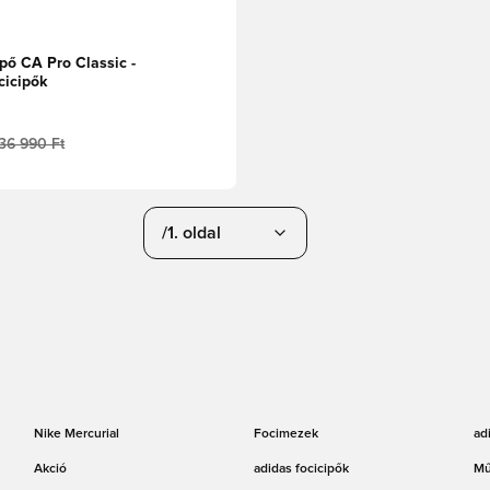
ő CA Pro Classic -
cicipők
36 990 Ft
/1. oldal
Nike Mercurial
Focimezek
ad
Akció
adidas focicipők
Mű