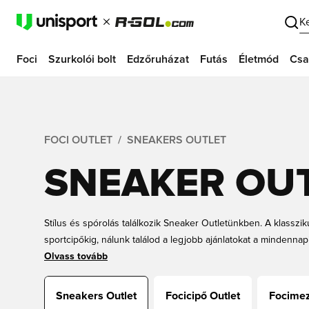
K
Foci
Szurkolói bolt
Edzőruházat
Futás
Életmód
Csa
FOCI OUTLET
SNEAKERS OUTLET
SNEAKER OU
Stílus és spórolás találkozik Sneaker Outletünkben. A klasszik
sportcipőkig, nálunk találod a legjobb ajánlatokat a mindennap
szettekhez, akár sportos életmódhoz keresel cipőt, outletünkben
Olvass tovább
kedvezményes árakon.
Sneakers Outlet
Focicipő Outlet
Focimez