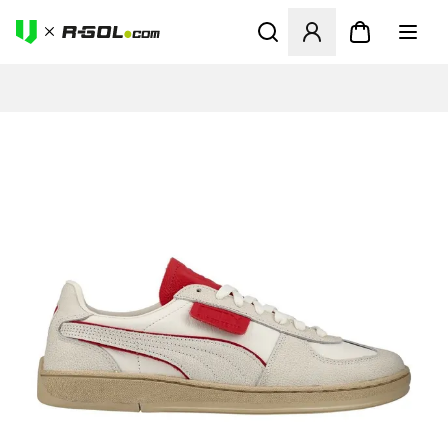
Megnyit egy modált a bejele