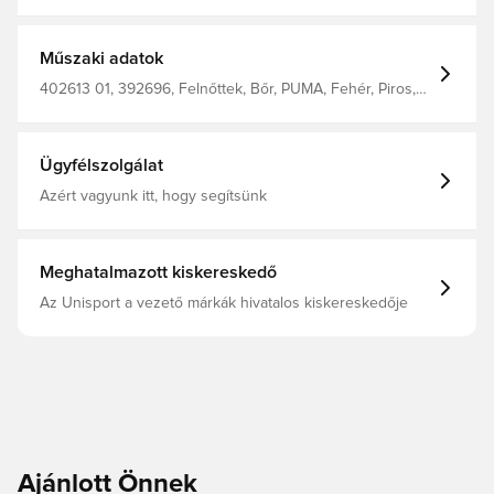
Ugrunk a 2020-as évekbe, és most visszahozzuk őket.
Ez a verzió hű marad az eredetihez, de AC Milan grafikát
kapott a talpbetéten, így minden lépéseddel
megmutathatod a csapat iránti szeretetedet. Bőr
Műszaki adatok
felsőrész bőr rátétekkel Fűzős záródás Szintetikus bélés
AC Milan grafika a talpbetéten Normál szélesség
402613 01, 392696, Felnőttek, Bőr, PUMA, Fehér, Piros,
Férfi, Sneaker
Ügyfélszolgálat
Azért vagyunk itt, hogy segítsünk
Meghatalmazott kiskereskedő
Az Unisport a vezető márkák hivatalos kiskereskedője
Ajánlott Önnek