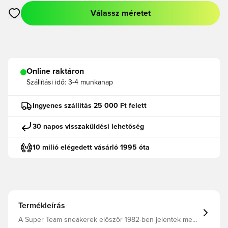
Válassz méretet
Megnyit egy modált a bejelentkezéshez vagy a tagként való r
Online raktáron
Szállítási idő:
3-4 munkanap
Ingyenes szállítás 25 000 Ft felett
30 napos visszaküldési lehetőség
10 milió elégedett vásárló 1995 óta
Termékleírás
A Super Team sneakerek először 1982-ben jelentek meg.