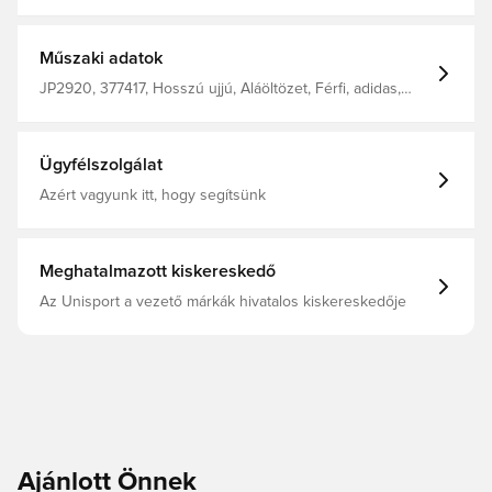
szabású adidas TECHFIT aláöltözőben A TECHFIT
koncentrálja az izmaid energiáját Az innovatív
AEROREADY technológia elvezeti a nedvességet a
testtől, így kényelmesen, szárazon és hűvösen tart
Műszaki adatok
Állógallér Rugalmas anyag Szűk szabás 83%
újrahasznosított poliészter 17% elasztán
JP2920, 377417, Hosszú ujjú, Aláöltözet, Férfi, adidas,
adidas Techfit, Felnőttek, Fehér
Ügyfélszolgálat
Azért vagyunk itt, hogy segítsünk
Meghatalmazott kiskereskedő
Az Unisport a vezető márkák hivatalos kiskereskedője
Ajánlott Önnek