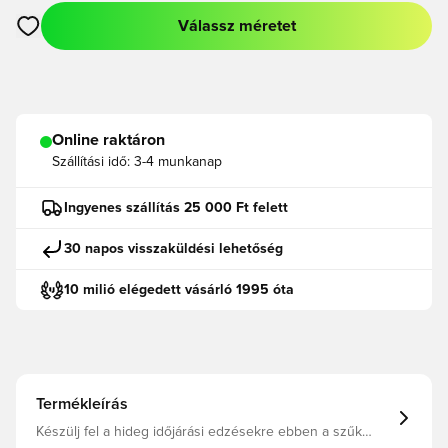
Válassz méretet
Megnyit egy modált a bejelentkezéshez vagy a tagként való r
Online raktáron
Szállítási idő:
3-4 munkanap
Ingyenes szállítás 25 000 Ft felett
30 napos visszaküldési lehetőség
10 milió elégedett vásárló 1995 óta
Termékleírás
Készülj fel a hideg időjárási edzésekre ebben a szűk