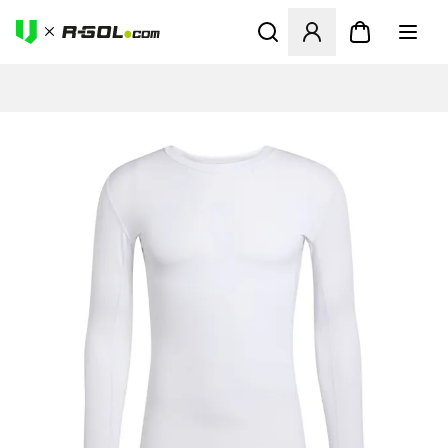
Megnyit egy modált a bejele