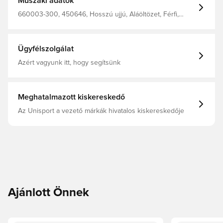
Műszaki adatok
660003-300, 450646, Hosszú ujjú, Aláöltözet, Férfi,
Felnőttek, Select, Piros
Ügyfélszolgálat
Azért vagyunk itt, hogy segítsünk
Meghatalmazott kiskereskedő
Az Unisport a vezető márkák hivatalos kiskereskedője
Ajánlott Önnek