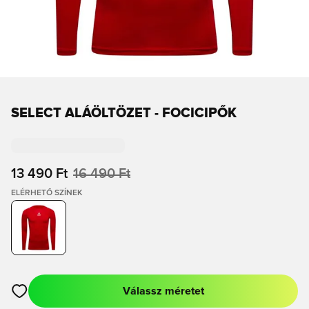
SELECT ALÁÖLTÖZET - FOCICIPŐK
13 490 Ft
16 490 Ft
ELÉRHETŐ SZÍNEK
Válassz méretet
Megnyit egy modált a bejelentkezéshez vagy a tagként való r