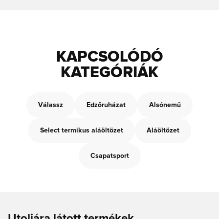
KAPCSOLÓDÓ
KATEGÓRIÁK
Válassz
Edzőruházat
Alsónemű
Select termikus aláöltözet
Aláöltözet
Csapatsport
Utoljára látott termékek