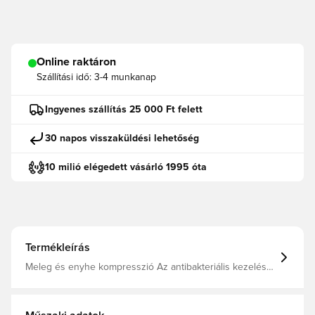
Online raktáron
Szállítási idő:
3-4 munkanap
Ingyenes szállítás 25 000 Ft felett
30 napos visszaküldési lehetőség
10 milió elégedett vásárló 1995 óta
Termékleírás
Meleg és enyhe kompresszió Az antibakteriális kezelés
szagmentes ruházatot biztosít A négy irányban rugalmas
anyag javítja a mozgásszabadságot és a kényelmet
Négytűs lapos varrások az extra kényelemért 87%
újrahasznosított poliészter 13% elasztán