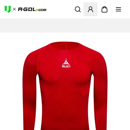
Megnyit egy modált a bejele