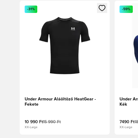
Megnyit egy modált a bejelentkezéshez vagy a tagkén
Megnyit e
-31%
-59%
Under Armour Aláöltöző HeatGear -
Under Ar
Fekete
Kék
10 990 Ft
15 990 Ft
7490 Ft
1
XX-Large
XX-Large