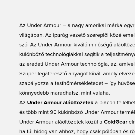
Az Under Armour – a nagy amerikai márka egyre
világában. Az iparág vezető szereplői közé emel
szó. Az Under Armour kiváló minőségű aláöltöze
különböző technológiákkal segítik a teljesítmén
az eredeti Under Armour technológia, az, amive
Szuper légáteresztő anyagot kínál, amely elveze
szabályozza a testhőmérsékletedet – így hűvös
könnyedebb maradhatsz, mint valaha.
Az
Under Armour aláöltözetek
a piacon fellelhe
és több mint 90 különböző Under Armour termék
Under Armour aláöltözetek közül a
ColdGear
eln
ha túl hideg van ahhoz, hogy csak pólóban és rö