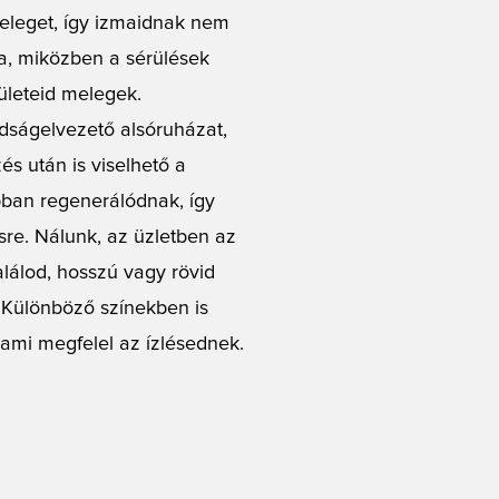
eleget, így izmaidnak nem
ra, miközben a sérülések
ületeid melegek.
adságelvezető alsóruházat,
s után is viselhető a
bban regenerálódnak, így
re. Nálunk, az üzletben az
alálod, hosszú vagy rövid
. Különböző színekben is
, ami megfelel az ízlésednek.