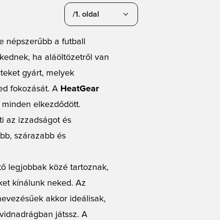
/1. oldal
 népszerűbb a futball
kednek, ha aláöltözetről van
teket gyárt, melyek
yed fokozását. A
HeatGear
l minden elkezdődött.
ti az izzadságot és
ebb, szárazabb és
tő legjobbak közé tartoznak,
et kínálunk neked. Az
evezésűek akkor ideálisak,
vidnadrágban játssz. A