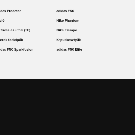
idas Predator
adidas F50
ció
Nike Phantom
füves és utcai (TF)
Nike Tiempo
erek focicipők
Kapuskesztyűk
idas F50 Sparkfusion
adidas F50 Elite