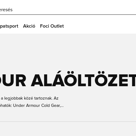
eresés
patsport
Akció
Foci Outlet
UR ALÁÖLTÖZE
 a legjobbak közé tartoznak. Az
phatók: Under Armour Cold Gear,
lálod az összes ilyen terméket,
ásul sokféle színben. Melyik darab
an és egyszerűen beszerezheted