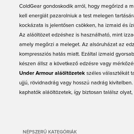
ColdGear gondoskodik arról, hogy megőrizd a m
kell energiát pazarolniuk a test melegen tartásá
kockázata is jelentősen csökken, ha izmaid és íz
Az aláöltözet edzéshez is használható, mint izz
amely megőrzi a meleget. Az alsóruházat az edzé
kompressziós hatás miatt. Ezáltal izmaid gyorsa
készen állsz a következő edzésre vagy mérkőzés
Under Armour aláöltözetek
széles választékát t
ujjú, rövidnadrág vagy hosszú nadrág kivitelben
kaphatók aláöltözetek, így biztosan találsz olyat
NÉPSZERŰ KATEGÓRIÁK