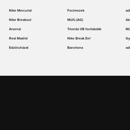
Nike Mercurial
Focimezek
ad
Nike Breakout
Műfű (AG)
Ak
Arsenal
Trionda VB focilabdák
Mű
Real Madrid
Nike Break Em’
Gy
Edzőruházat
Barcelona
ad