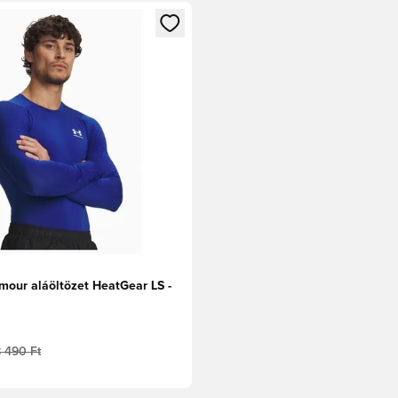
t való regisztrációhoz
gy modált a bejelentkezéshez vagy a tagként való regisztrációh
mour aláöltözet HeatGear LS -
8 490 Ft