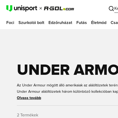
K
Foci
Szurkolói bolt
Edzőruházat
Futás
Életmód
Csa
UNDER ARMO
Az Under Armour mögött álló amerikaiak az aláöltözetek terén
Under Armour aláöltözetek három különböző kollekcióban ka
Under Armour Heat Gear és Under Armour Recharge. Itt megta
Olvass tovább
amelyek felnőtteknek és gyerekeknek egyaránt kaphatók, ráad
felel meg leginkább az igényeidnek? Itt a Unisportnál gyors
2
Termékek
Under Armour aláöltözetedet, ráadásul gyors szállítással!