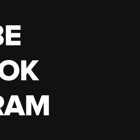
BE
OK
RAM