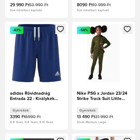
29 990 Ft
53 990 Ft
8090 Ft
10 999 Ft
Sok méretben kapható
Sok méretben kapható
Megnyit egy modált a bejelentkezéshez vagy a tagként való 
Megnyit egy modált a bejelent
-43%
-58%
adidas Rövidnadrág
Nike PSG x Jordan 23/24
Entrada 22 - Királykék
Strike Track Suit Little
Gyerek
Kids - Zöld
Gyerekek
Gyerekek
3390 Ft
5990 Ft
13 490 Ft
31 990 Ft
6-8 Years, 6-8 Years, 8-10 Years
Small, Medium, Large
Megnyit egy modált a bejelentkezéshez vagy a tagként való 
Megnyit egy modált a bejelent