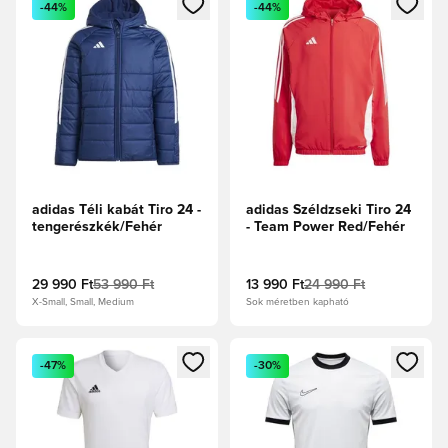
-44%
-44%
adidas Téli kabát Tiro 24 -
adidas Széldzseki Tiro 24
tengerészkék/Fehér
- Team Power Red/Fehér
29 990 Ft
53 990 Ft
13 990 Ft
24 990 Ft
X-Small, Small, Medium
Sok méretben kapható
Megnyit egy modált a bejelentkezéshez vagy a tagként való 
Megnyit egy modált a bejelent
-47%
-30%