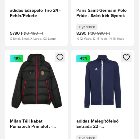
adidas Edzőpóló Tiro 24 -
Paris Saint-Germain Póló
Fehér/Fekete
Pride - Szórt kék Gyerek
Gyerekek
5790 Ft
10 490 Ft
8290 Ft
10 990 Ft
X-Small, Small, X-Large, XX-Large
10-12 Years, 12-14 Years, 14-16 Years
Megnyit egy modált a bejelentkezéshez vagy a tagként való 
Megnyit egy modált a bejelent
-49%
-45%
Milan Téli kabát
adidas Melegítőfelső
Pumatech Primaloft -
Entrada 22 -
Fekete/Örökké vörös
Tengerészkék Gyerek
Gyerekek