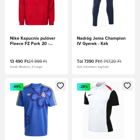
Nike Kapucnis pulóver
Nadrág Joma Champion
Fleece FZ Park 20 -
IV Gyerek - Kék
Egyetemi piros/Fehér
13 490 Ft
24 999 Ft
Tól
7390 Ft
11 747,20 Ft
Small, Medium, X-Large
Sok méretben kapható
Megnyit egy modált a bejelentkezéshez vagy a tagként való 
Megnyit egy modált a bejelent
-49%
-28%