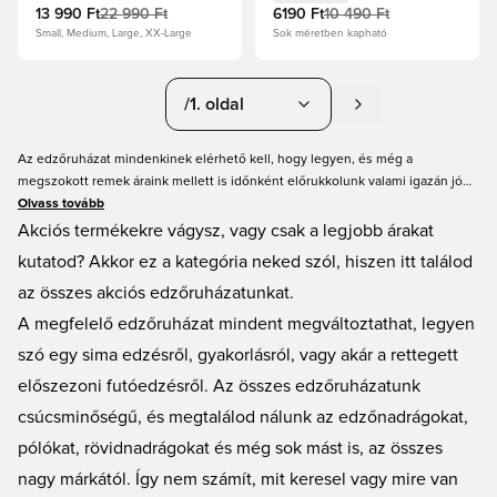
13 990 Ft
22 990 Ft
6190 Ft
10 490 Ft
Small, Medium, Large, XX-Large
Sok méretben kapható
/1. oldal
Az edzőruházat mindenkinek elérhető kell, hogy legyen, és még a
megszokott remek áraink mellett is időnként előrukkolunk valami igazán jó
akcióval. Ez az akciós edzőruházat kategóriája, ahol a legjobb ajánlatokat
Olvass tovább
csípheted el. A minőség kulcsfontosságú, és az itt található termékek sem
Akciós termékekre vágysz, vagy csak a legjobb árakat
kivételek. Akciós edzőruházatot sokféle színben, méretben és modellben
kutatod? Akkor ez a kategória neked szól, hiszen itt találod
találsz. Így te is megtalálhatod a neked való szuper ajánlatot!
az összes akciós edzőruházatunkat.
A megfelelő edzőruházat mindent megváltoztathat, legyen
szó egy sima edzésről, gyakorlásról, vagy akár a rettegett
előszezoni futóedzésről. Az összes edzőruházatunk
csúcsminőségű, és megtalálod nálunk az edzőnadrágokat,
pólókat, rövidnadrágokat és még sok mást is, az összes
nagy márkától. Így nem számít, mit keresel vagy mire van