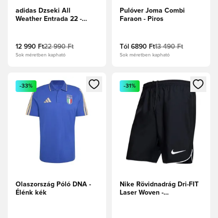
adidas Dzseki All
Pulóver Joma Combi
Weather Entrada 22 -
Faraon - Piros
Fekete/Fehér
12 990 Ft
22 990 Ft
Tól
6890 Ft
13 490 Ft
Sok méretben kapható
Sok méretben kapható
Megnyit egy modált a bejelentkezéshez vagy a tagként való 
Megnyit egy modált a bejelent
-33%
-31%
Olaszország Póló DNA -
Nike Rövidnadrág Dri-FIT
Élénk kék
Laser Woven -
Fekete/Fehér