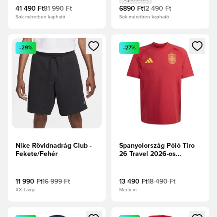
41 490 Ft
81 990 Ft
6890 Ft
12 490 Ft
Sok méretben kapható
Sok méretben kapható
Megnyit egy modált a bejelentkezéshez vagy a tagként való 
Megnyit egy modált a bejelent
-29%
-27%
Nike Rövidnadrág Club -
Spanyolország Póló Tiro
Fekete/Fehér
26 Travel 2026-os
Világbajnokság - Team
Power Red
11 990 Ft
16 999 Ft
13 490 Ft
18 490 Ft
XX-Large
Medium
Megnyit egy modált a bejelentkezéshez vagy a tagként való 
Megnyit egy modált a bejelent