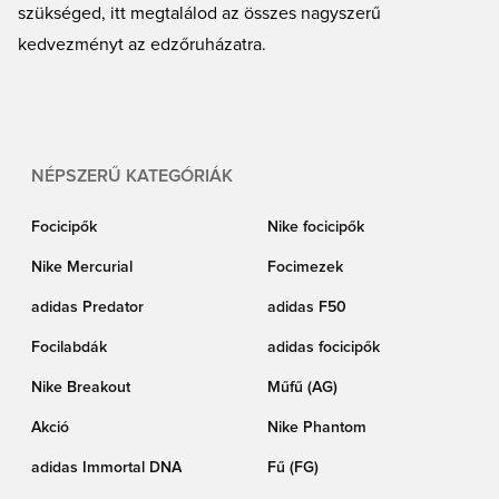
szükséged, itt megtalálod az összes nagyszerű
kedvezményt az edzőruházatra.
NÉPSZERŰ KATEGÓRIÁK
Focicipők
Nike focicipők
Nike Mercurial
Focimezek
adidas Predator
adidas F50
Focilabdák
adidas focicipők
Nike Breakout
Műfű (AG)
Akció
Nike Phantom
adidas Immortal DNA
Fű (FG)