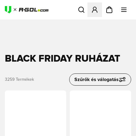
Megnyit egy modált a bejele
BLACK FRIDAY RUHÁZAT
Szűrők és válogatás
3259
Termékek