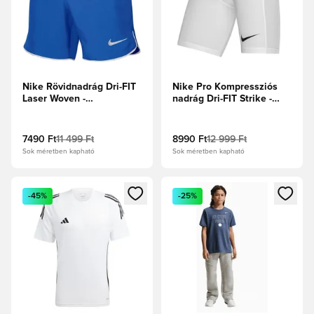
Nike Rövidnadrág Dri-FIT
Nike Pro Kompressziós
Laser Woven -
nadrág Dri-FIT Strike -
Királykék/Fehér
Fehér/Fekete
7490 Ft
11 499 Ft
8990 Ft
12 999 Ft
Sok méretben kapható
Sok méretben kapható
Megnyit egy modált a bejelentkezéshez vagy a tagként való 
Megnyit egy modált a bejelent
-45%
-25%