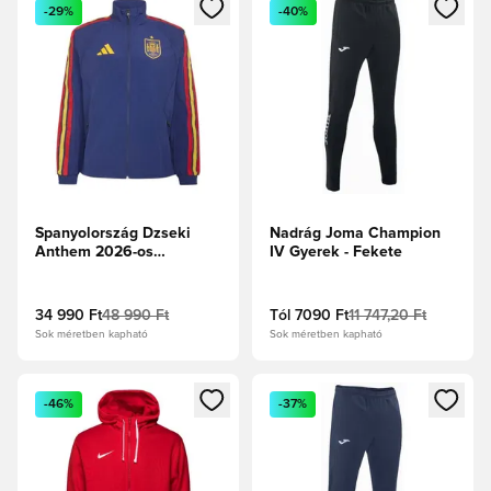
Megnyit egy modált a bejelentkezéshez vagy a tagként való 
Megnyit egy modált a bejelent
-29%
-40%
Spanyolország Dzseki
Nadrág Joma Champion
Anthem 2026-os
IV Gyerek - Fekete
Világbajnokság -
Sötétkék
34 990 Ft
48 990 Ft
Tól
7090 Ft
11 747,20 Ft
Sok méretben kapható
Sok méretben kapható
Megnyit egy modált a bejelentkezéshez vagy a tagként való 
Megnyit egy modált a bejelent
-46%
-37%