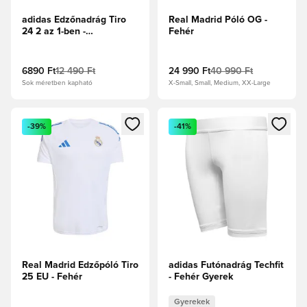
adidas Edzőnadrág Tiro
Real Madrid Póló OG -
24 2 az 1-ben -
Fehér
Fekete/Fehér
6890 Ft
12 490 Ft
24 990 Ft
40 990 Ft
Sok méretben kapható
X-Small, Small, Medium, XX-Large
Megnyit egy modált a bejelentkezéshez vagy a tagként való 
Megnyit egy modált a bejelent
-39%
-41%
Real Madrid Edzőpóló Tiro
adidas Futónadrág Techfit
25 EU - Fehér
- Fehér Gyerek
Gyerekek