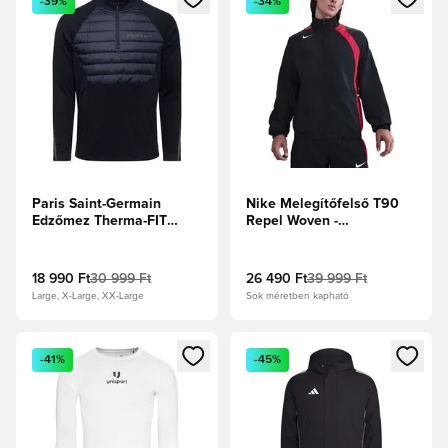
-39%
-34%
Paris Saint-Germain
Nike Melegítőfelső T90
Edzőmez Therma-FIT
Repel Woven -
Academy Drill Winter
Fekete/Sportos piros/Sail
Warrior - Fekete/Cargo
Khaki
18 990 Ft
30 999 Ft
26 490 Ft
39 999 Ft
Large, X-Large, XX-Large
Sok méretben kapható
Megnyit egy modált a bejelentkezéshez vagy a tagként való 
Megnyit egy modált a bejelent
-41%
-45%