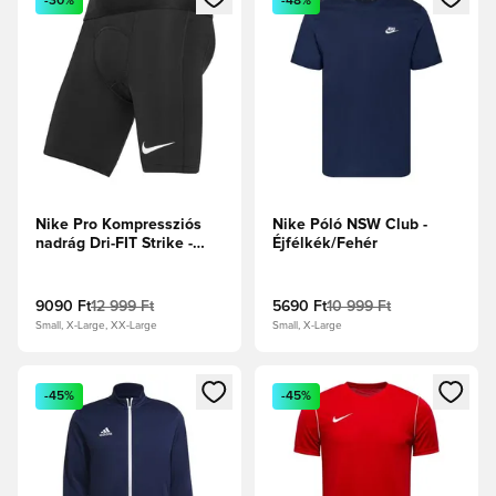
-30%
-48%
Nike Pro Kompressziós
Nike Póló NSW Club -
nadrág Dri-FIT Strike -
Éjfélkék/Fehér
Fekete/Fehér
9090 Ft
12 999 Ft
5690 Ft
10 999 Ft
Small, X-Large, XX-Large
Small, X-Large
Megnyit egy modált a bejelentkezéshez vagy a tagként való 
Megnyit egy modált a bejelent
-45%
-45%