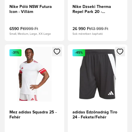
Nike Póló NSW Futura
Nike Dzseki Therma
Icon - Villám
Repel Park 20 -
Obsidian/Fehér
6590 Ft
9999 Ft
26 990 Ft
43 999 Ft
Small, Medium, Large, XX-Large
Sok méretben kapható
Megnyit egy modált a bejelentkezéshez vagy a tagként való 
Megnyit egy modált a bejelent
-31%
-45%
Mez adidas Squadra 25 -
adidas Edzőnadrág Tiro
Fehér
24 - Fekete/Fehér