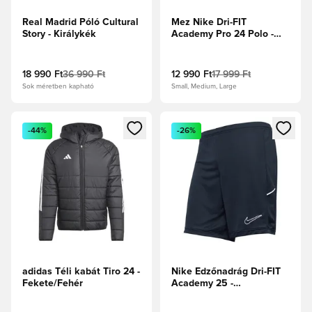
Real Madrid Póló Cultural
Mez Nike Dri-FIT
Story - Királykék
Academy Pro 24 Polo -
Fehér
18 990 Ft
36 990 Ft
12 990 Ft
17 999 Ft
Sok méretben kapható
Small, Medium, Large
Megnyit egy modált a bejelentkezéshez vagy a tagként való 
Megnyit egy modált a bejelent
-44%
-26%
adidas Téli kabát Tiro 24 -
Nike Edzőnadrág Dri-FIT
Fekete/Fehér
Academy 25 -
Fekete/Fehér