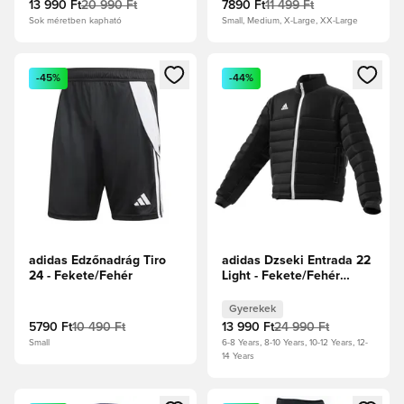
13 990 Ft
20 990 Ft
7890 Ft
11 499 Ft
Sok méretben kapható
Small, Medium, X-Large, XX-Large
Megnyit egy modált a bejelentkezéshez vagy a tagként való 
Megnyit egy modált a bejelent
-45%
-44%
adidas Edzőnadrág Tiro
adidas Dzseki Entrada 22
24 - Fekete/Fehér
Light - Fekete/Fehér
Gyerek
Gyerekek
5790 Ft
10 490 Ft
13 990 Ft
24 990 Ft
Small
6-8 Years, 8-10 Years, 10-12 Years, 12-
14 Years