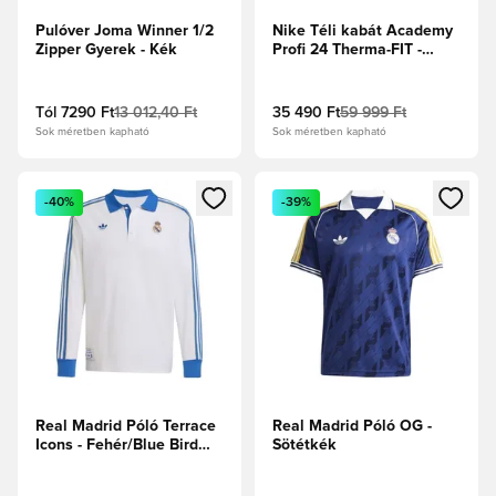
Pulóver Joma Winner 1/2
Nike Téli kabát Academy
Zipper Gyerek - Kék
Profi 24 Therma-FIT -
Fekete/Fehér
Tól
7290 Ft
13 012,40 Ft
35 490 Ft
59 999 Ft
Sok méretben kapható
Sok méretben kapható
Megnyit egy modált a bejelentkezéshez vagy a tagként való 
Megnyit egy modált a bejelent
-40%
-39%
Real Madrid Póló Terrace
Real Madrid Póló OG -
Icons - Fehér/Blue Bird
Sötétkék
Hosszú ujjú