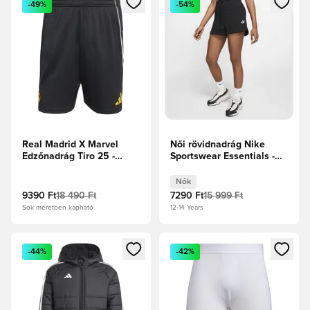
-49%
-54%
Real Madrid X Marvel
Női rövidnadrág Nike
Edzőnadrág Tiro 25 -
Sportswear Essentials -
Fekete/Fehér/Merész
Fekete
arany
Nők
9390 Ft
18 490 Ft
7290 Ft
15 999 Ft
Sok méretben kapható
12-14 Years
Megnyit egy modált a bejelentkezéshez vagy a tagként való 
Megnyit egy modált a bejelent
-44%
-42%