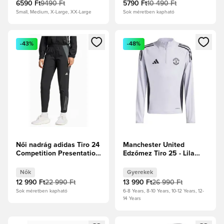
6590 Ft
9490 Ft
5790 Ft
10 490 Ft
Small, Medium, X-Large, XX-Large
Sok méretben kapható
Megnyit egy modált a bejelentkezéshez vagy a tagként való 
Megnyit egy modált a bejelent
-43%
-48%
Női nadrág adidas Tiro 24
Manchester United
Competition Presentation
Edzőmez Tiro 25 - Lila
- Fekete
árnyalat/Aurora Black
Gyerek
Nők
Gyerekek
12 990 Ft
22 990 Ft
13 990 Ft
26 990 Ft
Sok méretben kapható
6-8 Years, 8-10 Years, 10-12 Years, 12-
14 Years