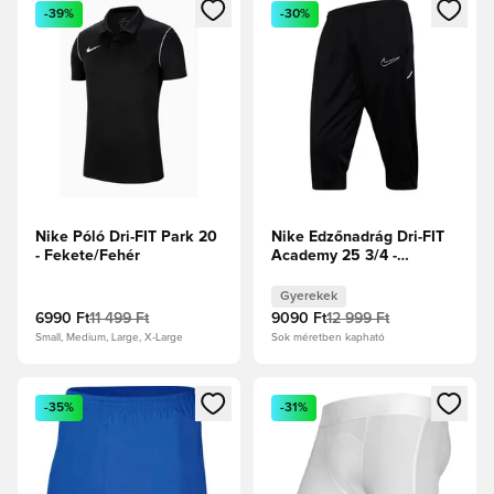
Megnyit egy modált a bejelentkezéshez vagy a tagként való 
Megnyit egy modált a bejelent
-39%
-30%
Nike Póló Dri-FIT Park 20
Nike Edzőnadrág Dri-FIT
- Fekete/Fehér
Academy 25 3/4 -
Fekete/Fehér Gyerek
Gyerekek
6990 Ft
11 499 Ft
9090 Ft
12 999 Ft
Small, Medium, Large, X-Large
Sok méretben kapható
Megnyit egy modált a bejelentkezéshez vagy a tagként való 
Megnyit egy modált a bejelent
-35%
-31%