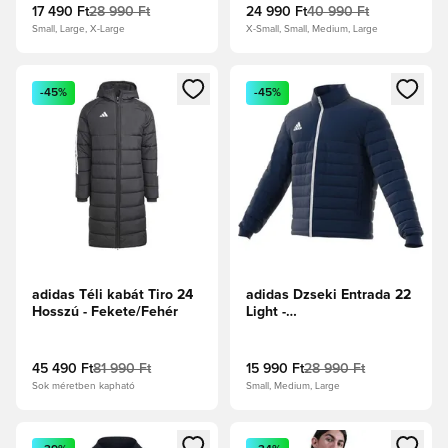
17 490 Ft
28 990 Ft
24 990 Ft
40 990 Ft
Small, Large, X-Large
X-Small, Small, Medium, Large
Megnyit egy modált a bejelentkezéshez vagy a tagként való 
Megnyit egy modált a bejelent
-45%
-45%
adidas Téli kabát Tiro 24
adidas Dzseki Entrada 22
Hosszú - Fekete/Fehér
Light -
Tengerészkék/Fehér
45 490 Ft
81 990 Ft
15 990 Ft
28 990 Ft
Sok méretben kapható
Small, Medium, Large
Megnyit egy modált a bejelentkezéshez vagy a tagként való 
Megnyit egy modált a bejelent