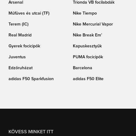
Arsenal
Trionda VB focilabdák
Műfüves és utcai (TF)
Nike Tiempo
Terem (IC)
Nike Mercurial Vapor
Real Madrid
Nike Break Em’
Gyerek focicipők
Kapuskesztyűk
Juventus
PUMA focicipők
Edzőruházat
Barcelona
adidas F50 Sparkfusion
adidas F50 Elite
KÖVESS MINKET ITT