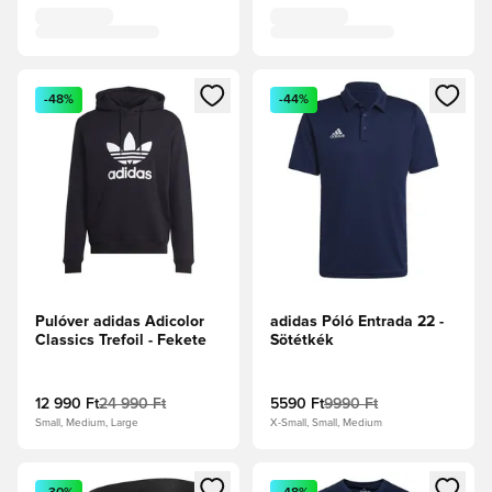
Megnyit egy modált a bejelentkezéshez vagy a tagként való 
Megnyit egy modált a bejelent
-48%
-44%
Pulóver adidas Adicolor
adidas Póló Entrada 22 -
Classics Trefoil - Fekete
Sötétkék
12 990 Ft
24 990 Ft
5590 Ft
9990 Ft
Small, Medium, Large
X-Small, Small, Medium
Megnyit egy modált a bejelentkezéshez vagy a tagként való 
Megnyit egy modált a bejelent