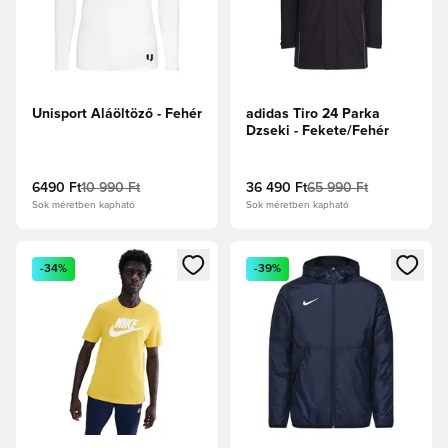
Unisport Aláöltöző - Fehér
adidas Tiro 24 Parka
Dzseki - Fekete/Fehér
6490 Ft
10 990 Ft
36 490 Ft
65 990 Ft
Sok méretben kapható
Sok méretben kapható
Megnyit egy modált a bejelentkezéshez vagy a tagként való 
Megnyit egy modált a bejelent
-34%
-39%