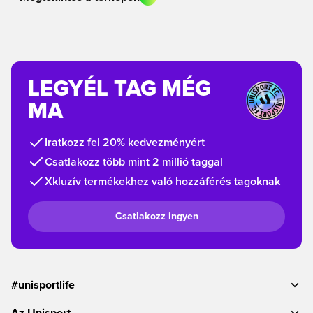
LEGYÉL TAG MÉG
MA
Iratkozz fel 20% kedvezményért
Csatlakozz több mint 2 millió taggal
Xkluzív termékekhez való hozzáférés tagoknak
Csatlakozz ingyen
#unisportlife