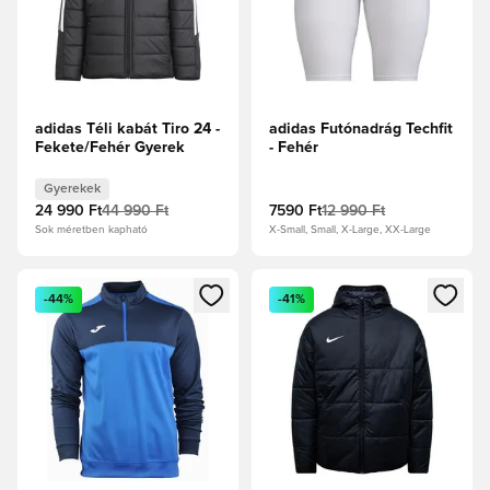
adidas Téli kabát Tiro 24 -
adidas Futónadrág Techfit
Fekete/Fehér Gyerek
- Fehér
Gyerekek
24 990 Ft
44 990 Ft
7590 Ft
12 990 Ft
Sok méretben kapható
X-Small, Small, X-Large, XX-Large
Megnyit egy modált a bejelentkezéshez vagy a tagként való 
Megnyit egy modált a bejelent
-44%
-41%