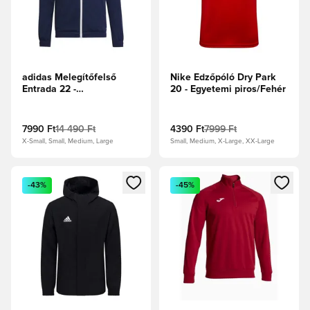
adidas Melegítőfelső
Nike Edzőpóló Dry Park
Entrada 22 -
20 - Egyetemi piros/Fehér
Tengerészkék
7990 Ft
14 490 Ft
4390 Ft
7999 Ft
X-Small, Small, Medium, Large
Small, Medium, X-Large, XX-Large
Megnyit egy modált a bejelentkezéshez vagy a tagként való 
Megnyit egy modált a bejelent
-43%
-45%