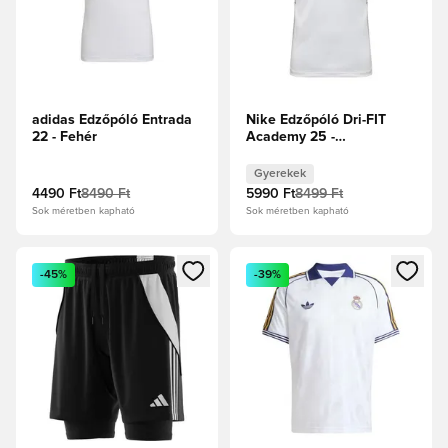
adidas Edzőpóló Entrada
Nike Edzőpóló Dri-FIT
22 - Fehér
Academy 25 -
Fehér/Fekete/Farkasszürke
Gyerek
Gyerekek
4490 Ft
8490 Ft
5990 Ft
8499 Ft
Sok méretben kapható
Sok méretben kapható
Megnyit egy modált a bejelentkezéshez vagy a tagként való 
Megnyit egy modált a bejelent
-45%
-39%