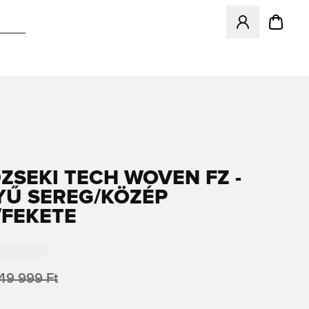
Megnyit egy modá
DZSEKI TECH WOVEN FZ -
Ű SEREG/KÖZÉP
/FEKETE
49 999 Ft