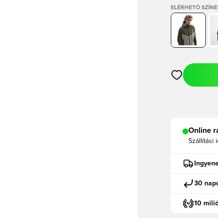
ELÉRHETŐ SZÍNE
Megnyit egy m
Online r
Szállítási 
Ingyene
30 napo
10 mili