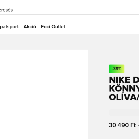
eresés
patsport
Akció
Foci Outlet
-
39
%
NIKE 
KÖNNY
OLÍVA
30 490 Ft