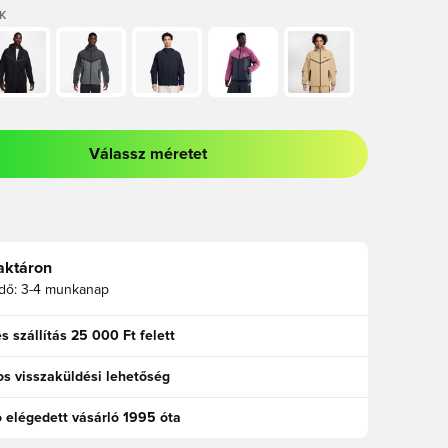
K
Válassz méretet
odált a bejelentkezéshez vagy a tagként való regisztrációhoz
aktáron
idő:
3-4 munkanap
s szállítás 25 000 Ft felett
s visszaküldési lehetőség
ó elégedett vásárló 1995 óta