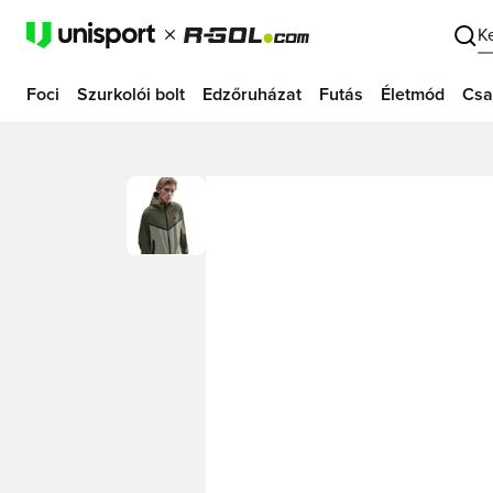
K
Foci
Szurkolói bolt
Edzőruházat
Futás
Életmód
Csa