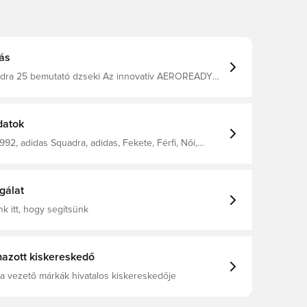
ás
dra 25 bemutató dzseki Az innovatív AEROREADY
elvezeti a nedvességet a testedről, így kényelmesen,
hűvösen tart. Végig cipzáras, állógallérral. Cipzáras
 újrahasznosított poliészter.
datok
92, adidas Squadra, adidas, Fekete, Férfi, Női,
 Hosszú ujjú, Gyerekek
gálat
k itt, hogy segítsünk
azott kiskereskedő
a vezető márkák hivatalos kiskereskedője