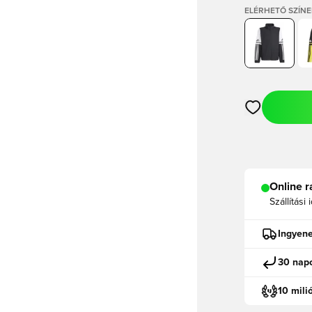
ELÉRHETŐ SZÍNE
Megnyit egy m
Online r
Szállítási 
Ingyene
30 napo
10 mili