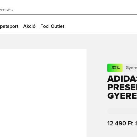
eresés
patsport
Akció
Foci Outlet
-
32
%
Gyer
ADIDA
PRESE
GYER
12 490 Ft