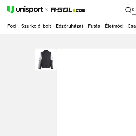
K
Foci
Szurkolói bolt
Edzőruházat
Futás
Életmód
Csa