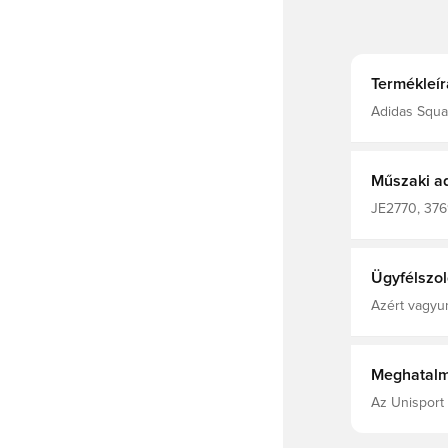
Termékleír
Adidas Squa
technológia 
szárazon és 
zsebek. 100%
Műszaki a
JE2770, 3769
Edzőfelsők,
Ügyfélszol
Azért vagyun
Meghatalm
Az Unisport 