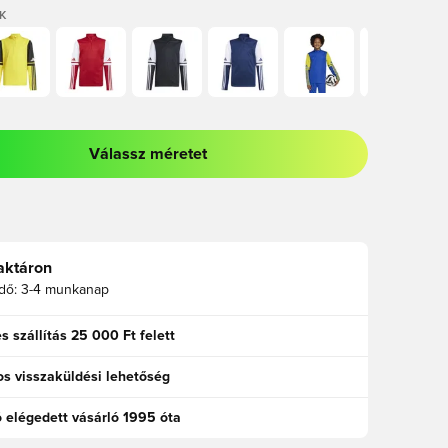
K
Válassz méretet
odált a bejelentkezéshez vagy a tagként való regisztrációhoz
aktáron
idő:
3-4 munkanap
s szállítás 25 000 Ft felett
s visszaküldési lehetőség
ó elégedett vásárló 1995 óta