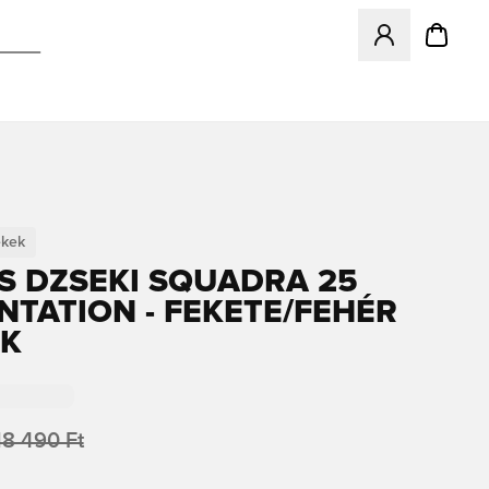
Megnyit egy modá
ekek
S DZSEKI SQUADRA 25
NTATION - FEKETE/FEHÉR
EK
18 490 Ft