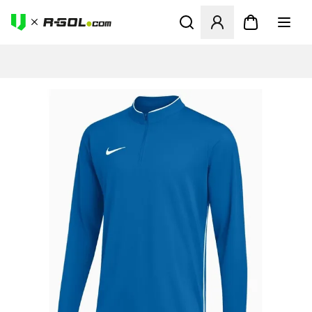
Megnyit egy modált a bejele