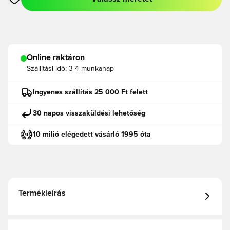
Megnyit egy modált a bejelentkezéshez vagy a tagként való r
Online raktáron
Szállítási idő:
3-4 munkanap
Ingyenes szállítás 25 000 Ft felett
30 napos visszaküldési lehetőség
10 milió elégedett vásárló 1995 óta
Termékleírás