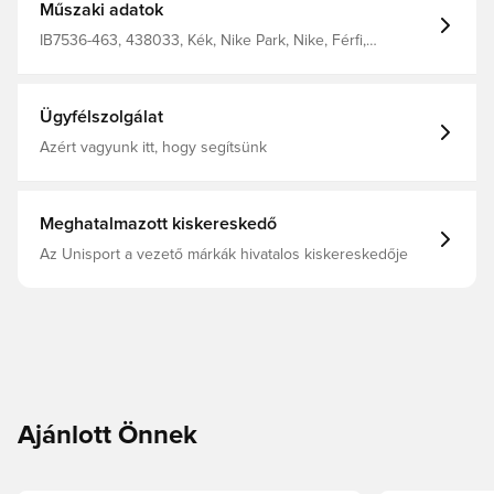
Műszaki adatok
IB7536-463, 438033, Kék, Nike Park, Nike, Férfi,
Edzőfelsők, Hosszú ujjú, Felnőttek
Ügyfélszolgálat
Azért vagyunk itt, hogy segítsünk
Meghatalmazott kiskereskedő
Az Unisport a vezető márkák hivatalos kiskereskedője
Ajánlott Önnek