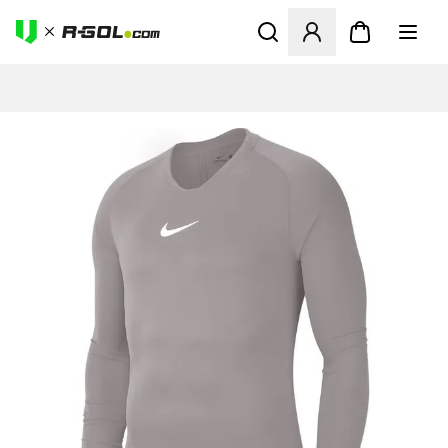
Megnyit egy modált a bejele