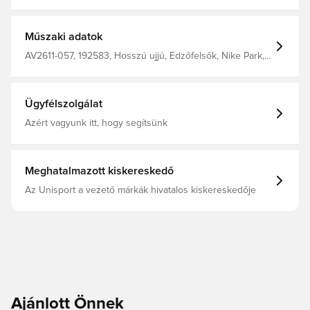
használatra terveztek. tartalmazza a Nike Dri-fit
technológiát, amely szárazon és kényelmesen tartja Önt.
hüvelykujj lyukak. szorosan illeszkedik. 100%
poliészterből készült.
Műszaki adatok
AV2611-057, 192583, Hosszú ujjú, Edzőfelsők, Nike Park,
Férfi, Gyerekek, Nike, Szürke, 100% Polyester
Ügyfélszolgálat
Azért vagyunk itt, hogy segítsünk
Meghatalmazott kiskereskedő
Az Unisport a vezető márkák hivatalos kiskereskedője
Ajánlott Önnek