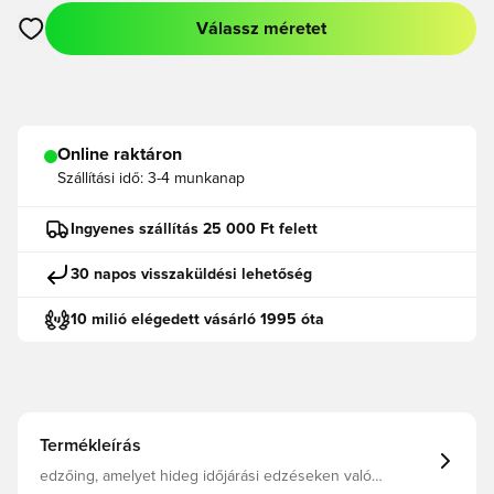
Válassz méretet
Megnyit egy modált a bejelentkezéshez vagy a tagként való r
Online raktáron
Szállítási idő:
3-4 munkanap
Ingyenes szállítás 25 000 Ft felett
30 napos visszaküldési lehetőség
10 milió elégedett vásárló 1995 óta
Termékleírás
edzőing, amelyet hideg időjárási edzéseken való