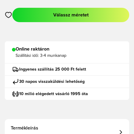
Válassz méretet
Megnyit egy modált a bejelentkezéshez vagy a tagként való r
Online raktáron
Szállítási idő:
3-4 munkanap
Ingyenes szállítás 25 000 Ft felett
30 napos visszaküldési lehetőség
10 milió elégedett vásárló 1995 óta
Termékleírás