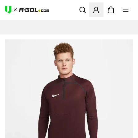
Megnyit egy modált a bejele