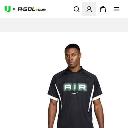
Megnyit egy modált a bejele