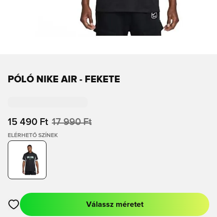
PÓLÓ NIKE AIR - FEKETE
15 490 Ft
17 990 Ft
ELÉRHETŐ SZÍNEK
Válassz méretet
Megnyit egy modált a bejelentkezéshez vagy a tagként való r