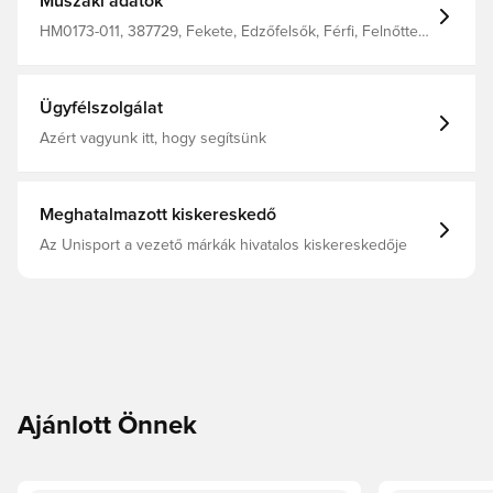
Műszaki adatok
HM0173-011, 387729, Fekete, Edzőfelsők, Férfi, Felnőttek,
Hosszú ujjú, Nike
Ügyfélszolgálat
Azért vagyunk itt, hogy segítsünk
Meghatalmazott kiskereskedő
Az Unisport a vezető márkák hivatalos kiskereskedője
Ajánlott Önnek