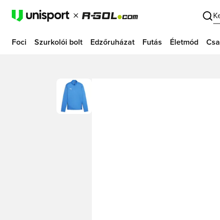
K
Foci
Szurkolói bolt
Edzőruházat
Futás
Életmód
Csa