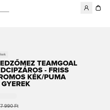
Megnyit egy modá
ekek
 EDZŐMEZ TEAMGOAL
DCIPZÁROS - FRISS
ROMOS KÉK/PUMA
 GYEREK
17 990 Ft