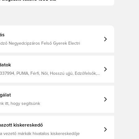
ás
ző Negyedcipzáros Felső Gyerek Electri
datok
37994, PUMA, Férfi, Női, Hosszú ujjú, Edzőfelsők,
x'S Pullover 100% Recycle Polyester
gálat
k itt, hogy segítsünk
azott kiskereskedő
a vezető márkák hivatalos kiskereskedője