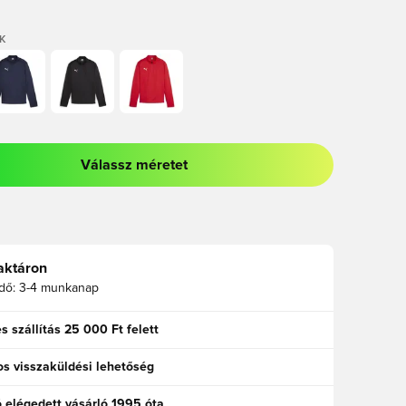
K
Válassz méretet
odált a bejelentkezéshez vagy a tagként való regisztrációhoz
aktáron
idő:
3-4 munkanap
s szállítás 25 000 Ft felett
s visszaküldési lehetőség
ó elégedett vásárló 1995 óta