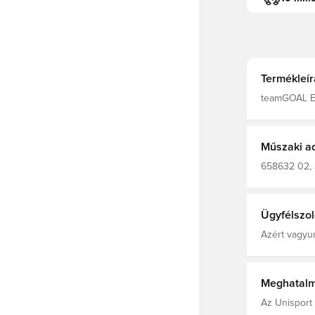
Termékleír
teamGOAL Ed
Műszaki a
658632 02, 3
Gyerekek, Kék, Unise
(Knitted)
Ügyfélszol
Azért vagyun
Meghatalm
Az Unisport 