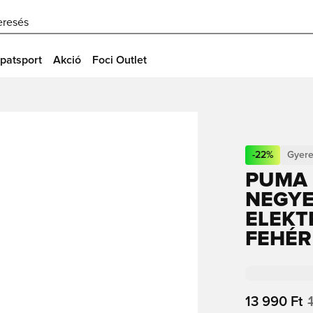
eresés
patsport
Akció
Foci Outlet
-
22
%
Gyer
PUMA
NEGYE
ELEKT
FEHÉR
13 990 Ft