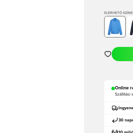
ELÉRHETŐ SZÍNE
Megnyit egy m
Online r
Szállítási 
Ingyene
30 napo
10 mili