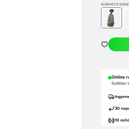
ELÉRHETŐ SZÍNE
Megnyit egy m
Online r
Szállítási 
Ingyene
30 napo
10 mili