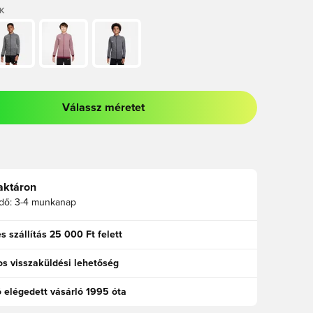
K
Válassz méretet
odált a bejelentkezéshez vagy a tagként való regisztrációhoz
aktáron
idő:
3-4 munkanap
s szállítás 25 000 Ft felett
s visszaküldési lehetőség
ó elégedett vásárló 1995 óta