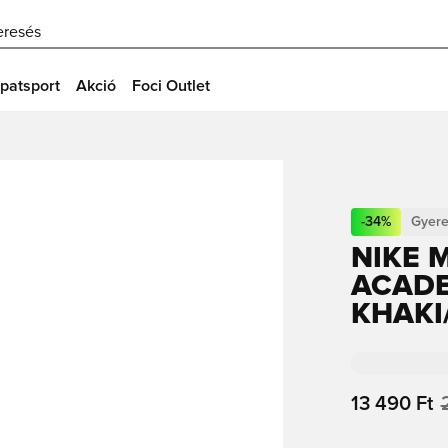
eresés
patsport
Akció
Foci Outlet
-
34
%
Gyer
NIKE 
ACADE
KHAKI
13 490 Ft