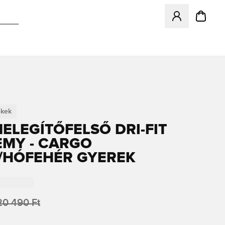
Megnyit egy modá
ekek
MELEGÍTŐFELSŐ DRI-FIT
MY - CARGO
/HÓFEHÉR GYEREK
20 490 Ft