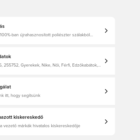
ás
100%-ban újrahasznosított poliészter szálakból
e Dri-FIT Academy focis felső nagyobb gyerekeknek,
I/SUMMIT WHITE, XS
datok
 255752, Gyerekek, Nike, Női, Férfi, Edzőkabátok,
 Zöld, This Product Is Made With 100% Recycled
bers
gálat
k itt, hogy segítsünk
azott kiskereskedő
a vezető márkák hivatalos kiskereskedője