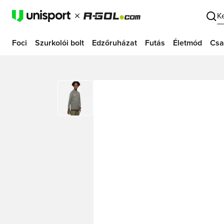
K
Foci
Szurkolói bolt
Edzőruházat
Futás
Életmód
Csa