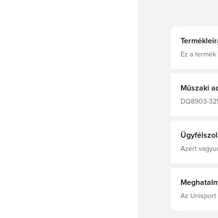
Termékleír
Ez a termék 
készült. Nik
CARGO KHAK
Műszaki a
DQ8903-325,
Hosszú ujjú,
Polyester Fi
Ügyfélszol
Azért vagyun
Meghatalm
Az Unisport 