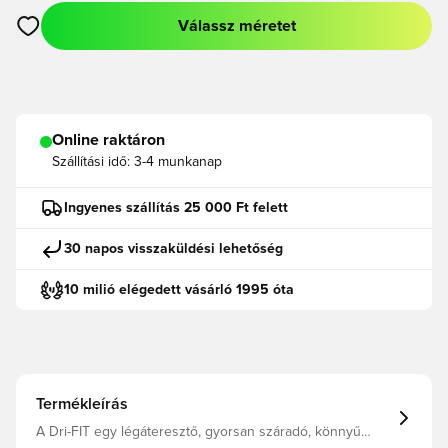
Válassz méretet
Megnyit egy modált a bejelentkezéshez vagy a tagként való r
Online raktáron
Szállítási idő:
3-4 munkanap
Ingyenes szállítás 25 000 Ft felett
30 napos visszaküldési lehetőség
10 milió elégedett vásárló 1995 óta
Termékleírás
A Dri-FIT egy légáteresztő, gyorsan száradó, könnyű