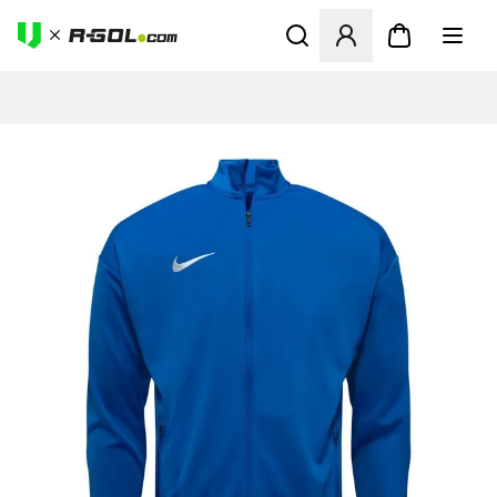
Megnyit egy modált a bejele