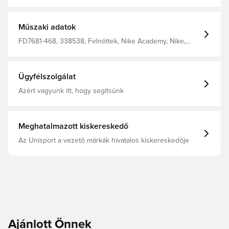
anyag, amely elvezeti a nedvességet a testedről, így
mindig szárazon, kényelmesen és koncentráltan tart.
Cipzáras oldalzsebek a személyes tárgyak tárolására.
Végig cipzáras. Normál szabás. 100% poliészterből
Műszaki adatok
készült.
FD7681-468, 338538, Felnőttek, Nike Academy, Nike,
Férfi, Edzőkabátok, Hosszú ujjú, Kék, 100% Polyester
Ügyfélszolgálat
Azért vagyunk itt, hogy segítsünk
Meghatalmazott kiskereskedő
Az Unisport a vezető márkák hivatalos kiskereskedője
Ajánlott Önnek