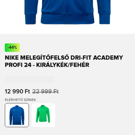
-
44
%
NIKE MELEGÍTŐFELSŐ DRI-FIT ACADEMY
PROFI 24 - KIRÁLYKÉK/FEHÉR
12 990 Ft
22 999 Ft
ELÉRHETŐ SZÍNEK