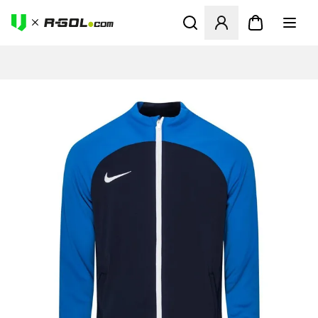
Megnyit egy modált a bejele