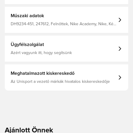
szálakból készült. A Dri-FIT egy légáteresztő, gyorsan
száradó, könnyű anyag, amely elvezeti a nedvességet a
testtől, így mindig száraz, kényelmes és fókuszált
maradsz - Cipzáras oldalzsebek, amelyekben tárolhatod
Műszaki adatok
személyes tárgyaidat - Normál szabás 100% poliészterből
készült
DH9234-451, 247612, Felnőttek, Nike Academy, Nike, Kék,
Férfi, Edzőkabátok, Hosszú ujjú, This Product Is Made
With 100% Recycled Polyester Fibers
Ügyfélszolgálat
Azért vagyunk itt, hogy segítsünk
Meghatalmazott kiskereskedő
Az Unisport a vezető márkák hivatalos kiskereskedője
Ajánlott Önnek