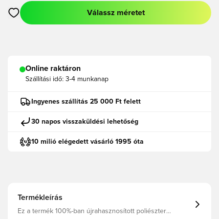
Válassz méretet
Megnyit egy modált a bejelentkezéshez vagy a tagként való r
Online raktáron
Szállítási idő:
3-4 munkanap
Ingyenes szállítás 25 000 Ft felett
30 napos visszaküldési lehetőség
10 milió elégedett vásárló 1995 óta
Termékleírás
Ez a termék 100%-ban újrahasznosított poliészter