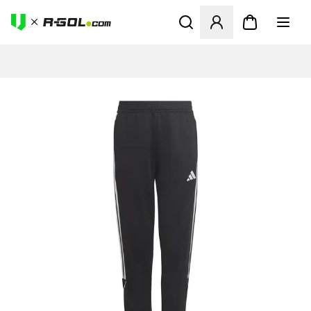
Megnyit egy modált a bejele