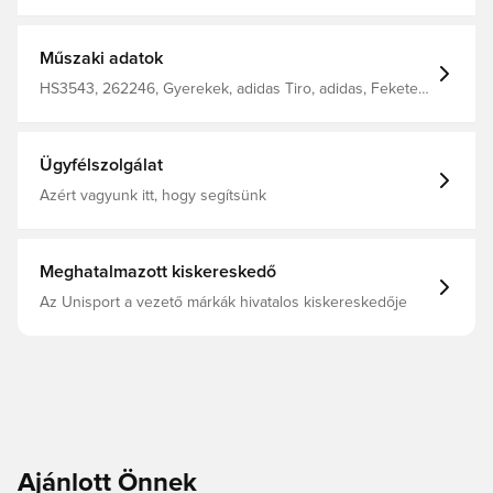
részét képezik Az AEROREADY eltávolítja a nedvességet
a bőrről, így az edzés fokozódásakor száraz marad
Közepesen magas rugalmas derék húzózsinórral
Oldalvarrás cipzáras zsebekkel Bokacipzárak Karcsú
Műszaki adatok
illeszkedés 100% újrafeldolgozott poliészter
HS3543, 262246, Gyerekek, adidas Tiro, adidas, Fekete,
Női, Férfi, Edzőnadrág, Hosszú
Ügyfélszolgálat
Azért vagyunk itt, hogy segítsünk
Meghatalmazott kiskereskedő
Az Unisport a vezető márkák hivatalos kiskereskedője
Ajánlott Önnek