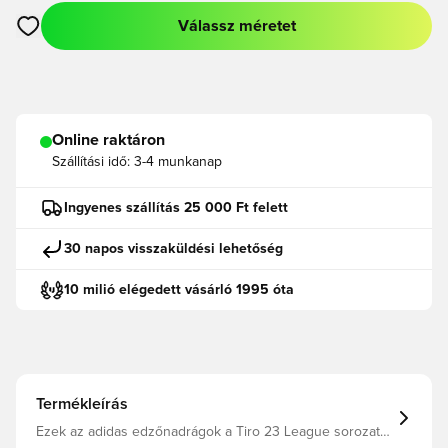
Válassz méretet
Megnyit egy modált a bejelentkezéshez vagy a tagként való r
Online raktáron
Szállítási idő:
3-4 munkanap
Ingyenes szállítás 25 000 Ft felett
30 napos visszaküldési lehetőség
10 milió elégedett vásárló 1995 óta
Termékleírás
Ezek az adidas edzőnadrágok a Tiro 23 League sorozat