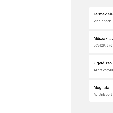
Termékleír
Vidd a focis 
Tiro 25 nadr
nedvességel
kényelmedrő
legfontosabb
Műszaki a
illeszkedést
anyagokból 
JC5129, 3769
használ fel 
Edzőnadrág
a véges erő
termékek ökol
szabás Ruga
Ügyfélszol
poliészter 
bokaszegél
Azért vagyun
Meghatalm
Az Unisport 