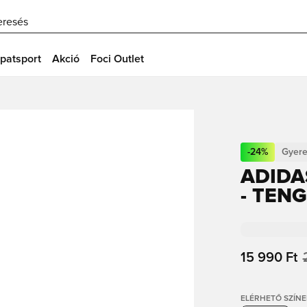
eresés
patsport
Akció
Foci Outlet
-
24
%
Gyer
ADIDA
- TEN
15 990 Ft
ELÉRHETŐ SZÍNE