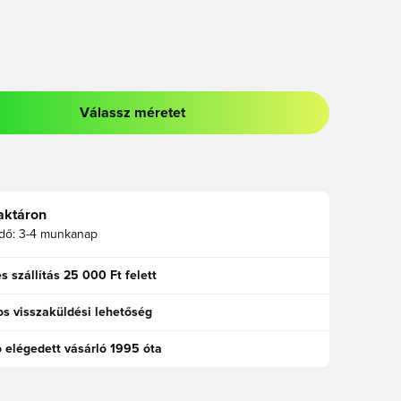
Válassz méretet
odált a bejelentkezéshez vagy a tagként való regisztrációhoz
aktáron
idő:
3-4 munkanap
s szállítás 25 000 Ft felett
s visszaküldési lehetőség
ó elégedett vásárló 1995 óta