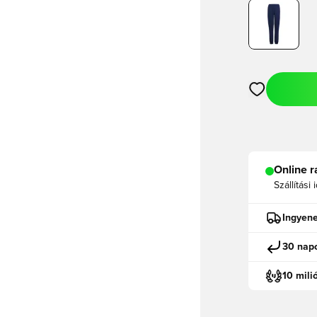
Megnyit egy m
Online r
Szállítási 
Ingyene
30 napo
10 mili