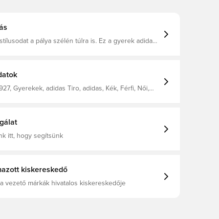
ás
stílusodat a pálya szélén túlra is. Ez a gyerek adidas
ág puha, polárszerű anyagával és
vezető AEROREADY technológiájával gondoskodik a
l. Cipzáras zsebeiben biztonságban tudhatod a
akat, a bordázott bokaszegélyek pedig biztos
datok
 nyújtanak. Ez a termék 100%-ban újrahasznosított
készült. Azáltal, hogy már meglévő anyagokat
27, Gyerekek, adidas Tiro, adidas, Kék, Férfi, Női,
újra, az adidas hozzájárul a hulladék csökkentéséhez,
, Hosszú
forrásoktól való függőség mérsékléséhez, és a
ógiai lábnyomának csökkentéséhez. Normál
lmas derék húzózsinórral 100% újrahasznosított
gálat
AEROREADY Elülső cipzáras zsebek Bordázott
y
k itt, hogy segítsünk
azott kiskereskedő
a vezető márkák hivatalos kiskereskedője