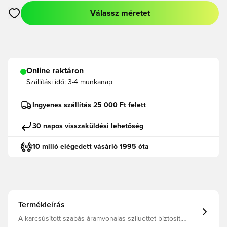
Válassz méretet
Megnyit egy modált a bejelentkezéshez vagy a tagként való r
Online raktáron
Szállítási idő:
3-4 munkanap
Ingyenes szállítás 25 000 Ft felett
30 napos visszaküldési lehetőség
10 milió elégedett vásárló 1995 óta
Termékleírás
A karcsúsított szabás áramvonalas sziluettet biztosít,