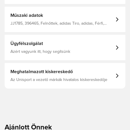
hogy könnyedén és gyorsan mozoghass a pályán. Az
AEROREADY technológia elvezeti az izzadságot, így a
legintenzívebb edzések alatt is szárazon és
kényelmesen tart. A bokánál található cipzárnak
Műszaki adatok
köszönhetően könnyedén fel- és leveheted a nadrágot,
akár a cipődön keresztül is. 100% újrahasznosított
JJ1785, 396465, Felnőttek, adidas Tiro, adidas, Férfi,
poliészterből készült.
Edzőnadrág, Hosszú, Kék
Ügyfélszolgálat
Azért vagyunk itt, hogy segítsünk
Meghatalmazott kiskereskedő
Az Unisport a vezető márkák hivatalos kiskereskedője
Ajánlott Önnek