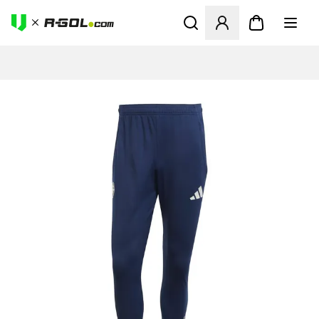
Megnyit egy modált a bejele