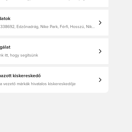
ti a nedvességet a testtől, így mindig szárazon,
és koncentráltan tart. Oldalsó zsebekkel, ahol
 személyes holmijaidat. Rugalmas derékrész
l, így könnyedén a derekadra igazíthatod a nadrágot.
datok
Normál szabás. 100% poliészterből készült.
338692, Edzőnadrág, Nike Park, Férfi, Hosszú, Nike,
ekete, 100% Polyester
gálat
k itt, hogy segítsünk
azott kiskereskedő
a vezető márkák hivatalos kiskereskedője