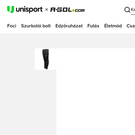
K
Foci
Szurkolói bolt
Edzőruházat
Futás
Életmód
Csa