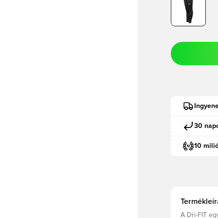
Ingyene
30 napo
10 mili
Termékleír
A Dri-FIT eg