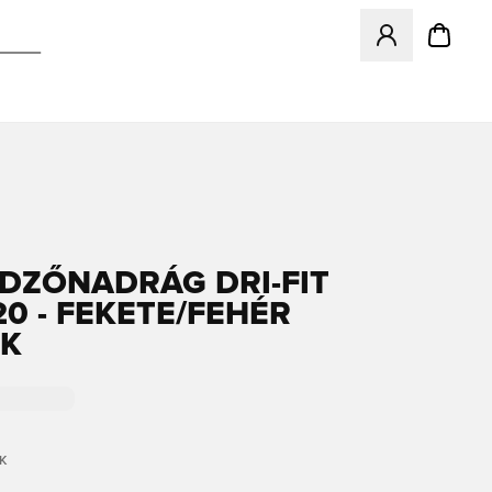
Megnyit egy modá
EDZŐNADRÁG DRI-FIT
20 - FEKETE/FEHÉR
EK
K