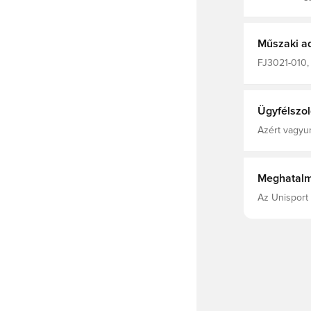
amely elveze
kényelmesen 
tárolhatod a
húzózsinórra
Műszaki a
FJ3021-010, 
Gyerekek, F
Ügyfélszol
Azért vagyun
Meghatalm
Az Unisport 