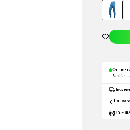
Megnyit egy m
Online r
Szállítási 
Ingyene
30 napo
10 mili