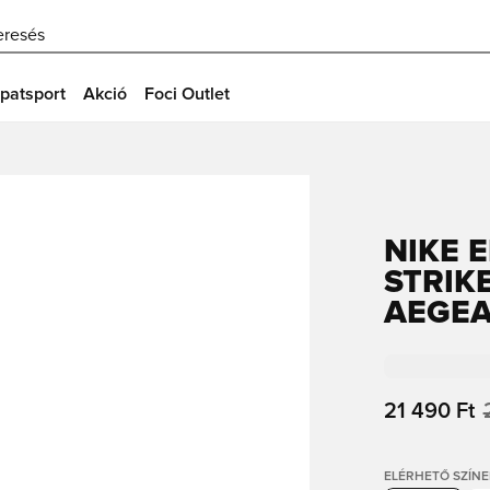
eresés
patsport
Akció
Foci Outlet
NIKE 
STRIK
AEGEA
21 490 Ft
ELÉRHETŐ SZÍNE