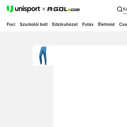
K
Foci
Szurkolói bolt
Edzőruházat
Futás
Életmód
Csa