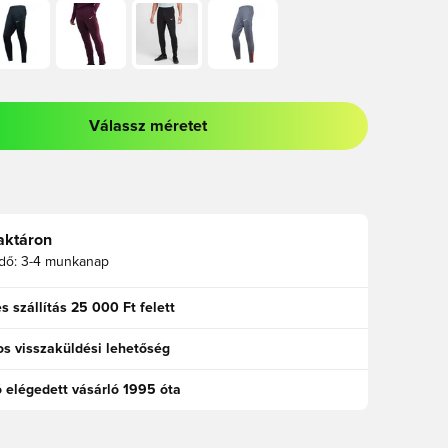
Válassz méretet
odált a bejelentkezéshez vagy a tagként való regisztrációhoz
aktáron
idő:
3-4 munkanap
s szállítás 25 000 Ft felett
s visszaküldési lehetőség
ó elégedett vásárló 1995 óta