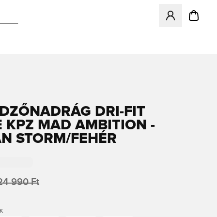
Megnyit egy modá
EDZŐNADRÁG DRI-FIT
E KPZ MAD AMBITION -
N STORM/FEHÉR
24 990 Ft
K