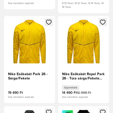
Sok méretben kapható
8-10 Years, 10-12 Years, 12-14 Years, 14-
16 Years
Megnyit egy modált a bejelentkezéshez vagy a tagként való 
Megnyit egy modált a bejelent
Nike Esőkabát Park 26 -
Nike Esőkabát Repel Park
Sárga/Fekete
26 - Túra sárga/Fekete
Gyerek
Gyerekek
19 490 Ft
14 490 Ft
16 999 Ft
Sok méretben kapható
Sok méretben kapható
Megnyit egy modált a bejelentkezéshez vagy a tagként való 
Megnyit egy modált a bejelent