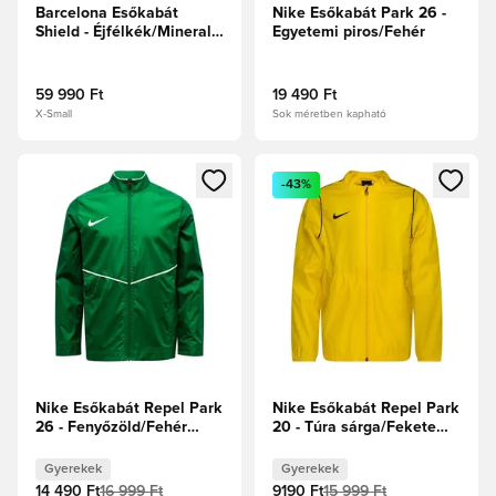
Barcelona Esőkabát
Nike Esőkabát Park 26 -
Shield - Éjfélkék/Mineral
Egyetemi piros/Fehér
Yellow
59 990 Ft
19 490 Ft
X-Small
Sok méretben kapható
Megnyit egy modált a bejelentkezéshez vagy a tagként való 
Megnyit egy modált a bejelent
-43%
Nike Esőkabát Repel Park
Nike Esőkabát Repel Park
26 - Fenyőzöld/Fehér
20 - Túra sárga/Fekete
Gyerek
Gyerek
Gyerekek
Gyerekek
14 490 Ft
16 999 Ft
9190 Ft
15 999 Ft