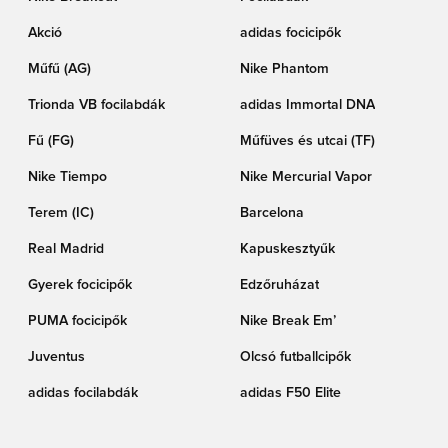
Akció
adidas focicipők
Műfű (AG)
Nike Phantom
Trionda VB focilabdák
adidas Immortal DNA
Fű (FG)
Műfüves és utcai (TF)
Nike Tiempo
Nike Mercurial Vapor
Terem (IC)
Barcelona
Real Madrid
Kapuskesztyűk
Gyerek focicipők
Edzőruházat
PUMA focicipők
Nike Break Em’
Juventus
Olcsó futballcipők
adidas focilabdák
adidas F50 Elite