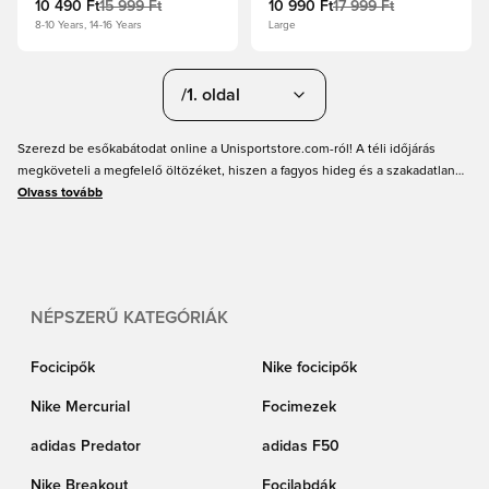
10 490 Ft
15 999 Ft
10 990 Ft
17 999 Ft
8-10 Years, 14-16 Years
Large
/1. oldal
Szerezd be esőkabátodat online a Unisportstore.com-ról! A téli időjárás
megköveteli a megfelelő öltözéket, hiszen a fagyos hideg és a szakadatlan
eső garantált, amikor elkezdődnek a téli edzések. Akár az edzést irányítod,
Olvass tovább
akár részt veszel rajta, és szárazon szeretnél maradni az esőben, az esőkabát
elengedhetetlen darab ősszel és télen! Nagy választékban találsz
esőkabátokat online itt a Unisportnál, remek árakon és gyors szállítással.
Szerezd be az esőkabátodat még ma!
NÉPSZERŰ KATEGÓRIÁK
Focicipők
Nike focicipők
Nike Mercurial
Focimezek
adidas Predator
adidas F50
Nike Breakout
Focilabdák