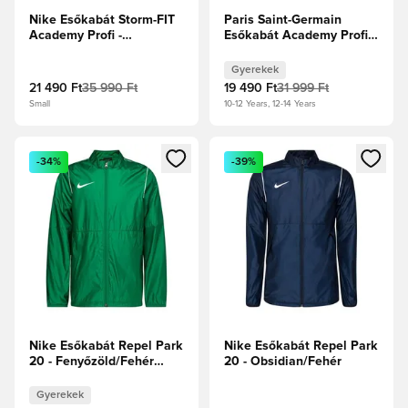
Nike Esőkabát Storm-FIT
Paris Saint-Germain
Academy Profi -
Esőkabát Academy Profi
Fekete/Fehér
Harmadik -
Fekete/Globális piros
Gyerekek
Gyerek
21 490 Ft
35 990 Ft
19 490 Ft
31 999 Ft
Small
10-12 Years, 12-14 Years
Megnyit egy modált a bejelentkezéshez vagy a tagként való 
Megnyit egy modált a bejelent
-34%
-39%
Nike Esőkabát Repel Park
Nike Esőkabát Repel Park
20 - Fenyőzöld/Fehér
20 - Obsidian/Fehér
Gyerek
Gyerekek