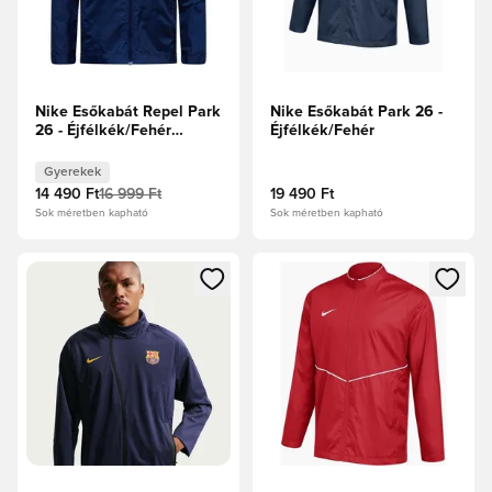
Nike Esőkabát Repel Park
Nike Esőkabát Park 26 -
26 - Éjfélkék/Fehér
Éjfélkék/Fehér
Gyerek
Gyerekek
14 490 Ft
16 999 Ft
19 490 Ft
Sok méretben kapható
Sok méretben kapható
Megnyit egy modált a bejelentkezéshez vagy a tagként való 
Megnyit egy modált a bejelent