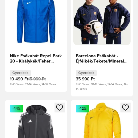
Nike Esőkabát Repel Park
Barcelona Esőkabát -
20 - Királykék/Fehér
Éjfélkék/Fekete/Mineral
Gyerek
Yellow Gyerek
Gyerekek
Gyerekek
10 490 Ft
15 999 Ft
35 990 Ft
8-10 Years, 12-14 Years, 14-16 Years
8-10 Years, 10-12 Years, 12-14 Years, 14-
16 Years
Megnyit egy modált a bejelentkezéshez vagy a tagként való 
Megnyit egy modált a bejelent
-44%
-42%