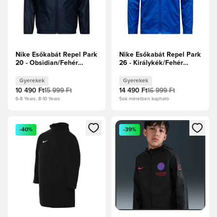
Nike Esőkabát Repel Park
Nike Esőkabát Repel Park
20 - Obsidian/Fehér
26 - Királykék/Fehér
Gyerek
Gyerek
Gyerekek
Gyerekek
10 490 Ft
15 999 Ft
14 490 Ft
16 999 Ft
6-8 Years, 8-10 Years
Sok méretben kapható
Megnyit egy modált a bejelentkezéshez vagy a tagként való 
Megnyit egy modált a bejelent
-40%
-39%