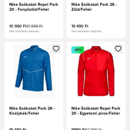
Nike Esőkabát Repel Park
Nike Esőkabát Park 26 -
20 - Fenyőzöld/Fehér
Zöld/Fehér
10 990 Ft
17 999 Ft
19 490 Ft
Sok méretben kapható
Sok méretben kapható
Megnyit egy modált a bejelentkezéshez vagy a tagként való 
Megnyit egy modált a bejelent
-44%
Nike Esőkabát Park 26 -
Nike Esőkabát Repel Park
Királykék/Fehér
20 - Egyetemi piros/Fehér