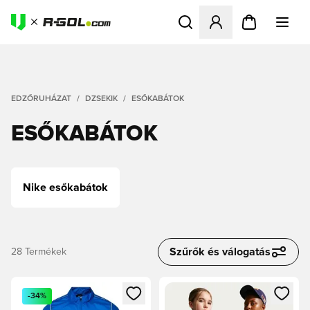
Megnyit egy modált a bejele
EDZŐRUHÁZAT
DZSEKIK
ESŐKABÁTOK
ESŐKABÁTOK
Nike esőkabátok
Szűrők és válogatás
28
Termékek
Megnyit egy modált a bejelentkezéshez vagy a tagként való 
Megnyit egy modált a bejelent
-34%