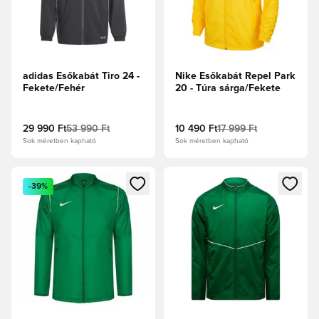
adidas Esőkabát Tiro 24 -
Nike Esőkabát Repel Park
Fekete/Fehér
20 - Túra sárga/Fekete
29 990 Ft
53 990 Ft
10 490 Ft
17 999 Ft
Sok méretben kapható
Sok méretben kapható
Megnyit egy modált a bejelentkezéshez vagy a tagként való 
Megnyit egy modált a bejelent
-39%