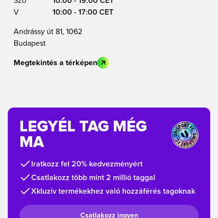
Szo
10:00 - 19:00 CET
V
10:00 - 17:00 CET
Andrássy út 81, 1062
Budapest
Megtekintés a térképen
LEGYÉL TAG MÉG
MA
Iratkozz fel 20% kedvezményért
Csatlakozz több mint 2 millió taggal
Xkluzív termékekhez való hozzáférés tagoknak
Csatlakozz ingyen