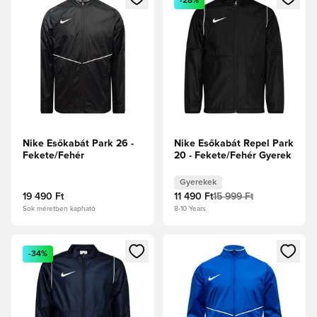
-28%
Nike Esőkabát Park 26 -
Nike Esőkabát Repel Park
Fekete/Fehér
20 - Fekete/Fehér Gyerek
Gyerekek
19 490 Ft
11 490 Ft
15 999 Ft
Sok méretben kapható
8-10 Years
Megnyit egy modált a bejelentkezéshez vagy a tagként való 
Megnyit egy modált a bejelent
-34%