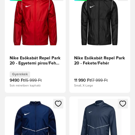
Nike Esőkabát Repel Park
Nike Esőkabát Repel Park
20 - Egyetemi piros/Fehér
20 - Fekete/Fehér
Gyerek
Gyerekek
9490 Ft
15 999 Ft
11 990 Ft
17 999 Ft
Sok méretben kapható
Small, X-Large
Megnyit egy modált a bejelentkezéshez vagy a tagként való 
Megnyit egy modált a bejelent