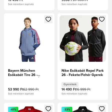
19 490 Ft
9990 Ft
17 999 Ft
Sok méretben kapható
Sok méretben kapható
Megnyit egy modált a bejelentkezéshez vagy a tagként való 
Megnyit egy modált a bejelent
Bayern München
Nike Esőkabát Repel Park
Esőkabát Tiro 26 -
26 - Fekete/Fehér Gyerek
Vintage Tintakék/Éji
indigó
Gyerekek
53 990 Ft
62 990 Ft
14 490 Ft
16 999 Ft
Sok méretben kapható
Sok méretben kapható
Megnyit egy modált a bejelentkezéshez vagy a tagként való 
Megnyit egy modált a bejelent
-41%
-33%