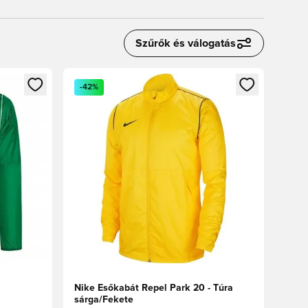
Szűrők és válogatás
oz
tkezéshez vagy a tagként való regisztrációhoz
Megnyit egy modált a bejelentkezéshez vagy a tag
-42%
Nike Esőkabát Repel Park 20 - Túra
sárga/Fekete