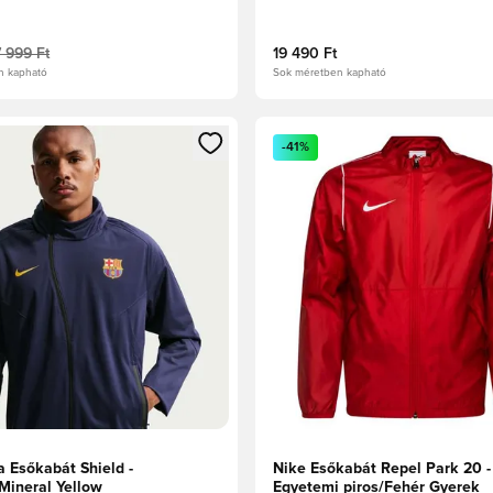
7 999 Ft
19 490 Ft
n kapható
Sok méretben kapható
t való regisztrációhoz
gy modált a bejelentkezéshez vagy a tagként való regisztrációh
Megnyit egy modált a bejelen
-41%
a Esőkabát Shield -
Nike Esőkabát Repel Park 20 -
Mineral Yellow
Egyetemi piros/Fehér Gyerek