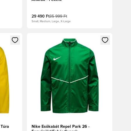
29 490 Ft
35 999 Ft
Small, Medium, Large, X-Large
oz
tkezéshez vagy a tagként való regisztrációhoz
Megnyit egy modált a bejelentkezéshez vagy a tag
 Túra
Nike Esőkabát Repel Park 26 -