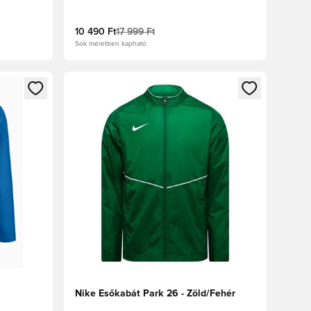
10 490 Ft
17 999 Ft
Sok méretben kapható
oz
tkezéshez vagy a tagként való regisztrációhoz
Megnyit egy modált a bejelentkezéshez vagy a tag
Nike Esőkabát Park 26 - Zöld/Fehér