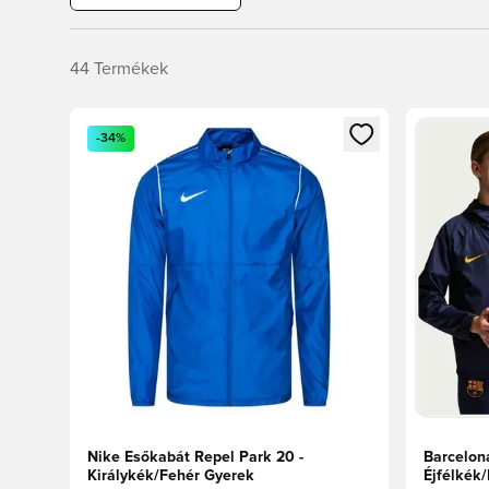
44
Termékek
Megnyit egy modált a bejelentkezéshez vagy a tagkén
Megnyit e
-34%
Nike Esőkabát Repel Park 20 -
Barcelon
Királykék/Fehér Gyerek
Éjfélkék