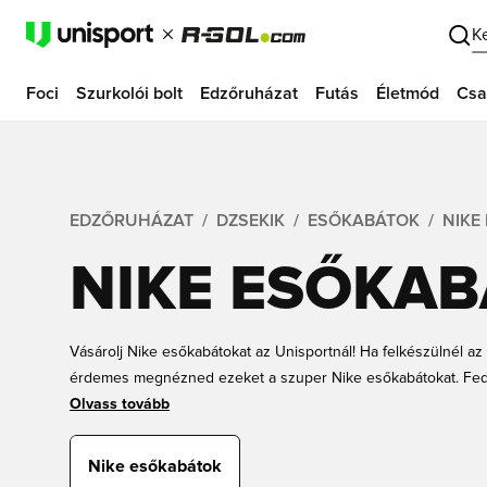
K
Foci
Szurkolói bolt
Edzőruházat
Futás
Életmód
Csa
EDZŐRUHÁZAT
DZSEKIK
ESŐKABÁTOK
NIKE
NIKE ESŐKA
Vásárolj Nike esőkabátokat az Unisportnál! Ha felkészülnél az é
érdemes megnézned ezeket a szuper Nike esőkabátokat. Fede
menő színeket. Az esőkabátok minden méretben kaphatók gy
Olvass tovább
meg Nike kabátodat még ma az Unisportnál, gyors szállítással!
Nike esőkabátok