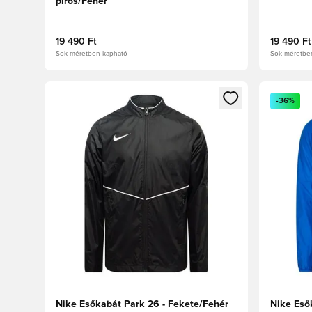
piros/Fehér
19 490 Ft
19 490 Ft
Sok méretben kapható
Sok méretbe
Megnyit egy modált a bejelentkezéshez vagy a tagkén
Megnyit e
-36%
Nike Esőkabát Park 26 - Fekete/Fehér
Nike Eső