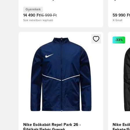
Gyerekek
14 490 Ft
16 999 Ft
59 990 F
Sok méretben kapható
X-Small
Megnyit egy modált a bejelentkezéshez vagy a tagkén
Megnyit e
-33%
Nike Esőkabát Repel Park 26 -
Nike Eső
Éjfélkék/Fehér Gyerek
Fekete/F