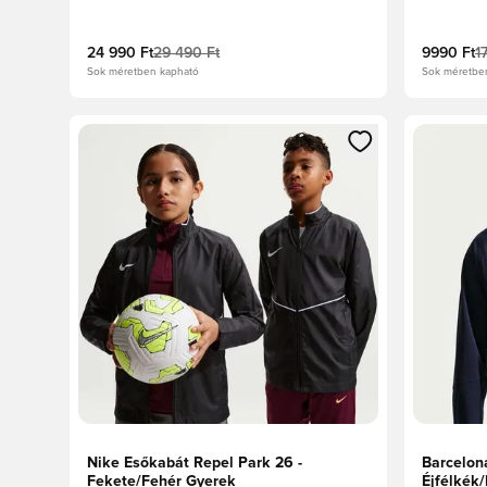
24 990 Ft
29 490 Ft
9990 Ft
1
Sok méretben kapható
Sok méretbe
Megnyit egy modált a bejelentkezéshez vagy a tagkén
Megnyit e
Nike Esőkabát Repel Park 26 -
Barcelon
Fekete/Fehér Gyerek
Éjfélkék/