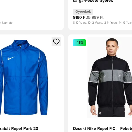
sárga/Fekete Gyerek
Gyerekek
9190 Ft
15 999 Ft
n kapható
8-10 Years, 10-12 Years, 12-14 Years, 14-16 Year
t való regisztrációhoz
gy modált a bejelentkezéshez vagy a tagként való regisztrációh
Megnyit egy modált a bejelen
-48%
kabát Repel Park 20 -
Dzseki Nike Repel F.C. - Feket