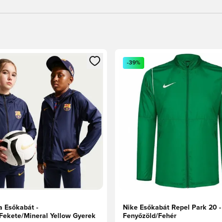
t való regisztrációhoz
gy modált a bejelentkezéshez vagy a tagként való regisztrációh
Megnyit egy modált a bejelen
-39%
a Esőkabát -
Nike Esőkabát Repel Park 20 -
/Fekete/Mineral Yellow Gyerek
Fenyőzöld/Fehér