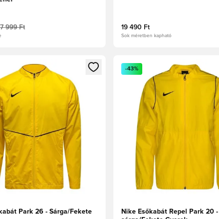
17 999 Ft
19 490 Ft
e
Sok méretben kapható
t való regisztrációhoz
gy modált a bejelentkezéshez vagy a tagként való regisztrációh
Megnyit egy modált a bejelen
-43%
kabát Park 26 - Sárga/Fekete
Nike Esőkabát Repel Park 20 -