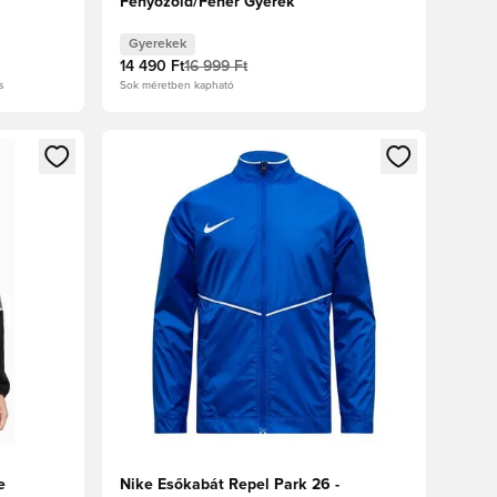
Fenyőzöld/Fehér Gyerek
Gyerekek
14 490 Ft
16 999 Ft
s
Sok méretben kapható
oz
tkezéshez vagy a tagként való regisztrációhoz
Megnyit egy modált a bejelentkezéshez vagy a tag
e
Nike Esőkabát Repel Park 26 -