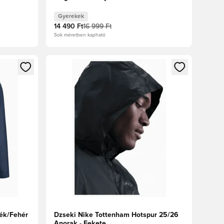
Gyerekek
14 490 Ft
16 999 Ft
Sok méretben kapható
oz
tkezéshez vagy a tagként való regisztrációhoz
Megnyit egy modált a bejelentkezéshez vagy a tag
kék/Fehér
Dzseki Nike Tottenham Hotspur 25/26
Anorak - Fekete