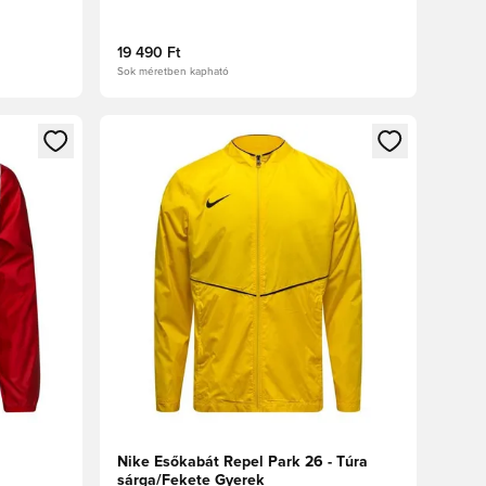
19 490 Ft
Sok méretben kapható
oz
tkezéshez vagy a tagként való regisztrációhoz
Megnyit egy modált a bejelentkezéshez vagy a tag
Nike Esőkabát Repel Park 26 - Túra
sárga/Fekete Gyerek