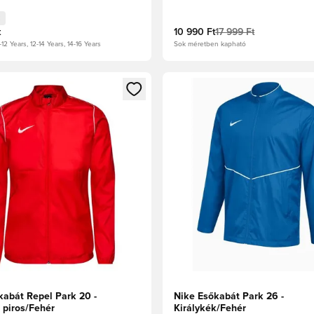
t
10 990 Ft
17 999 Ft
-12 Years, 12-14 Years, 14-16 Years
Sok méretben kapható
t való regisztrációhoz
gy modált a bejelentkezéshez vagy a tagként való regisztrációh
Megnyit egy modált a bejelen
kabát Repel Park 20 -
Nike Esőkabát Park 26 -
 piros/Fehér
Királykék/Fehér