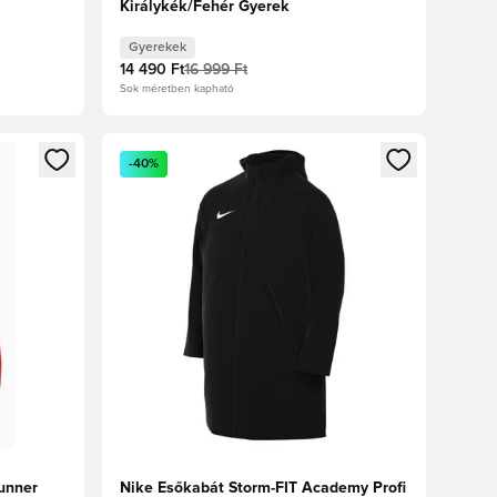
Királykék/Fehér Gyerek
Gyerekek
14 490 Ft
16 999 Ft
Sok méretben kapható
oz
tkezéshez vagy a tagként való regisztrációhoz
Megnyit egy modált a bejelentkezéshez vagy a tag
-40%
unner
Nike Esőkabát Storm-FIT Academy Profi