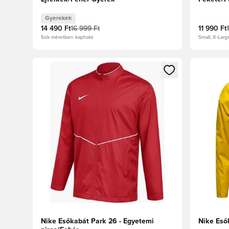
Gyerekek
14 490 Ft
16 999 Ft
11 990 Ft
Sok méretben kapható
Small, X-Larg
Megnyit egy modált a bejelentkezéshez vagy a tagkén
Megnyit e
Nike Esőkabát Park 26 - Egyetemi
Nike Eső