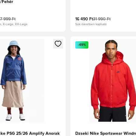
k/Fehér
17 999 Ft
16 490 Ft
31 990 Ft
m, X-Large, XX-Large
Sok méretben kapható
t való regisztrációhoz
gy modált a bejelentkezéshez vagy a tagként való regisztrációh
Megnyit egy modált a bejelen
-49%
ike PSG 25/26 Amplify Anorak
Dzseki Nike Sportswear Windr