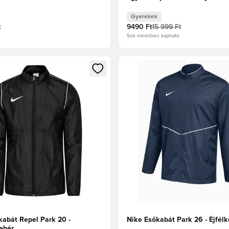
Gyerekek
t
9490 Ft
15 999 Ft
Sok méretben kapható
t való regisztrációhoz
gy modált a bejelentkezéshez vagy a tagként való regisztrációh
Megnyit egy modált a bejelen
kabát Repel Park 20 -
Nike Esőkabát Park 26 - Éjfél
ehér