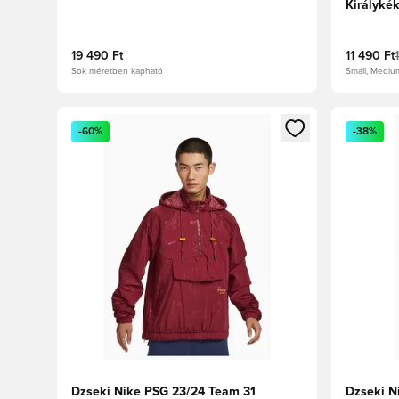
Királyké
19 490 Ft
11 490 Ft
Sok méretben kapható
Small, Mediu
Megnyit egy modált a bejelentkezéshez vagy a tagkén
Megnyit e
-60%
-38%
Dzseki Nike PSG 23/24 Team 31
Dzseki N