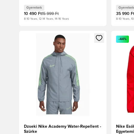
Gyerekek
Gyerekek
10 490 Ft
15 999 Ft
35 990 F
8-10 Years, 12-14 Years, 14-16 Years
8-10 Years, 10
Megnyit egy modált a bejelentkezéshez vagy a tagkén
Megnyit e
-44%
Dzseki Nike Academy Water-Repellent -
Nike Eső
Szürke
Egyetemi