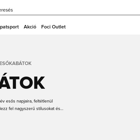
eresés
patsport
Akció
Foci Outlet
 ESŐKABÁTOK
BÁTOK
v esős napjaira, feltétlenül
zz fel nagyszerű stílusokat és
erekeknek és felnőtteknek. Rendeld