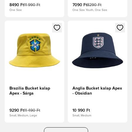
8490 Ft
11 990 Ft
7090 Ft
8290 Ft
One Size
One Size Youth, One Size
Megnyit egy modált a bejelentkezéshez vagy a tagként való 
Megnyit egy modált a bejelent
Brazília Bucket kalap
Anglia Bucket kalap Apex
Apex - Sárga
- Obsidian
9290 Ft
11 490 Ft
10 990 Ft
Small, Medium, Large
Small, Medium