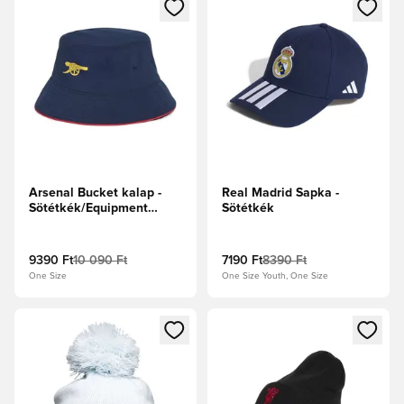
Megnyit egy modált a bejelentkezéshez vagy a tagként való 
Megnyit egy modált a bejelent
Arsenal Bucket kalap -
Real Madrid Sapka -
Sötétkék/Equipment
Sötétkék
Yellow/Tiszta rubin
9390 Ft
10 090 Ft
7190 Ft
8390 Ft
One Size
One Size Youth, One Size
Megnyit egy modált a bejelentkezéshez vagy a tagként való 
Megnyit egy modált a bejelent