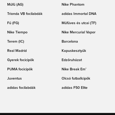
Műfű (AG)
Nike Phantom
Trionda VB focilabdák
adidas Immortal DNA
Fű (FG)
Műfüves és utcai (TF)
Nike Tiempo
Nike Mercurial Vapor
Terem (IC)
Barcelona
Real Madrid
Kapuskesztyűk
Gyerek focicipők
Edzőruházat
PUMA focicipők
Nike Break Em’
Juventus
Olcsó futballcipők
adidas focilabdák
adidas F50 Elite