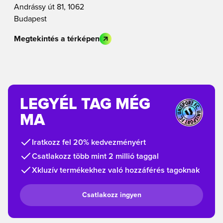
Andrássy út 81, 1062
Budapest
Megtekintés a térképen
LEGYÉL TAG MÉG
MA
Iratkozz fel 20% kedvezményért
Csatlakozz több mint 2 millió taggal
Xkluzív termékekhez való hozzáférés tagoknak
Csatlakozz ingyen