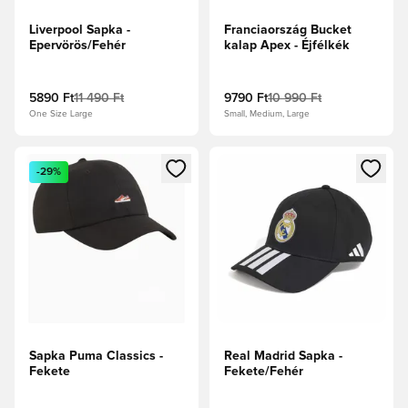
Liverpool Sapka -
Franciaország Bucket
Epervörös/Fehér
kalap Apex - Éjfélkék
5890 Ft
11 490 Ft
9790 Ft
10 990 Ft
One Size Large
Small, Medium, Large
Megnyit egy modált a bejelentkezéshez vagy a tagként való 
Megnyit egy modált a bejelent
-29%
Sapka Puma Classics -
Real Madrid Sapka -
Fekete
Fekete/Fehér