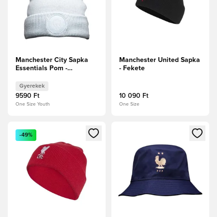
Manchester City Sapka
Manchester United Sapka
Essentials Pom -
- Fekete
Jégkék/PUMA Fehér
Gyerek
Gyerekek
9590 Ft
10 090 Ft
One Size Youth
One Size
Megnyit egy modált a bejelentkezéshez vagy a tagként való 
Megnyit egy modált a bejelent
-49%