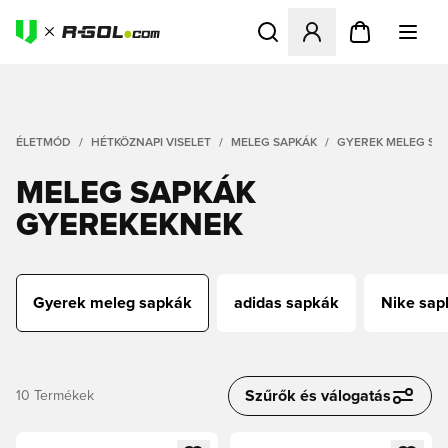
Megnyit egy modált a bejele
ÉLETMÓD
HÉTKÖZNAPI VISELET
MELEG SAPKÁK
GYEREK MELEG SA
MELEG SAPKÁK
GYEREKEKNEK
Gyerek meleg sapkák
adidas sapkák
Nike sap
Szűrők és válogatás
10
Termékek