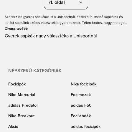
/1. oldal
Szerezz be gyerek sapkákat itt a Unisportnál. Fedezd fel menő sapkáink és
kötött sapkáink széles választékát gyerekeknek. Télen fontos, hogy melegen
tartsd a fejed, és beszerezd a megfelelő felszerelést, hogy a legjobb lehess.
Olvass tovább
Nálunk megtalálod a legnagyobb márkák, mint a Nike és az adidas gyerek
Gyerek sapkák nagy választéka a Unisportnál
sapkáit. De nem csak edzésen praktikus egy sapka, hiszen a sapkák és kötött
sapkák a mindennapokban is kiválóak, és általában, ha kint vagy a hidegben.
Rendeld meg a következő sapkát gyerekeidnek a Unisportnál.
NÉPSZERŰ KATEGÓRIÁK
Focicipők
Nike focicipők
Nike Mercurial
Focimezek
adidas Predator
adidas F50
Nike Breakout
Focilabdák
Akció
adidas focicipők