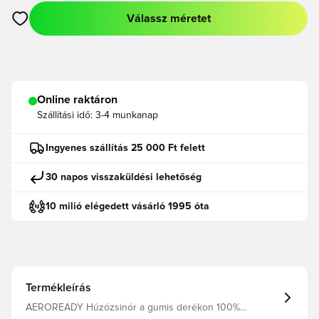
Válassz méretet
Megnyit egy modált a bejelentkezéshez vagy a tagként való r
Online raktáron
Szállítási idő:
3-4 munkanap
Ingyenes szállítás 25 000 Ft felett
30 napos visszaküldési lehetőség
10 milió elégedett vásárló 1995 óta
Termékleírás
AEROREADY Húzózsinór a gumis derékon 100%