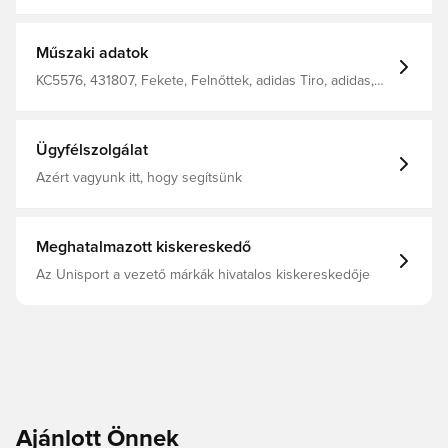
poliészter
Műszaki adatok
KC5576, 431807, Fekete, Felnőttek, adidas Tiro, adidas,
Férfi, Edzősort, Rövidnadrág
Ügyfélszolgálat
Azért vagyunk itt, hogy segítsünk
Meghatalmazott kiskereskedő
Az Unisport a vezető márkák hivatalos kiskereskedője
Ajánlott Önnek