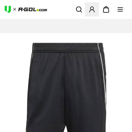
Megnyit egy modált a bejele