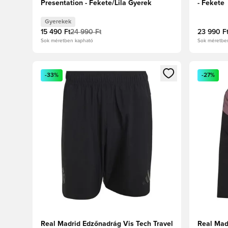
Presentation - Fekete/Lila Gyerek
- Fekete
Gyerekek
15 490 Ft
24 990 Ft
23 990 F
Sok méretben kapható
Sok méretbe
Megnyit egy modált a bejelentkezéshez vagy a tagkén
Megnyit e
-33%
-27%
Real Madrid Edzőnadrág Vis Tech Travel
Real Mad