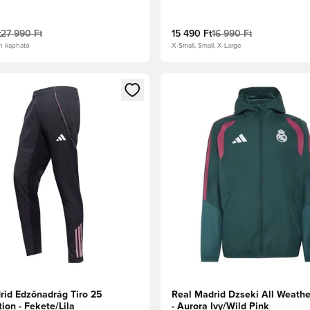
t
27 990 Ft
15 490 Ft
16 990 Ft
n kapható
X-Small, Small, X-Large
t való regisztrációhoz
gy modált a bejelentkezéshez vagy a tagként való regisztrációh
Megnyit egy modált a bejelen
rid Edzőnadrág Tiro 25
Real Madrid Dzseki All Weathe
ion - Fekete/Lila
- Aurora Ivy/Wild Pink