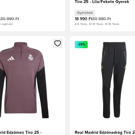
Tiro 25 - Lila/Fekete Gyerek
Gyerekek
t
30 990 Ft
18 990 Ft
30 990 Ft
n kapható
6-8 Years, 12-14 Years, 14-16 Years
t való regisztrációhoz
gy modált a bejelentkezéshez vagy a tagként való regisztrációh
Megnyit egy modált a bejelen
-39%
rid Edzőmez Tiro 25 -
Real Madrid Edzőnadrág Tiro 2