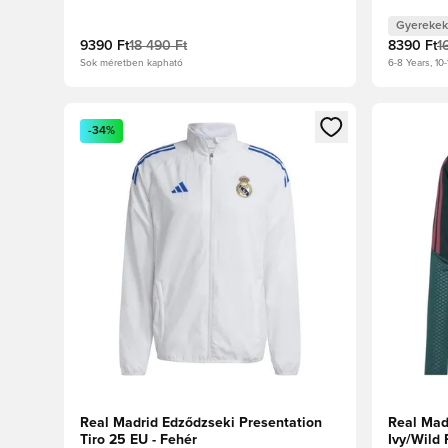
Gyerekek
9390 Ft
18 490 Ft
8390 Ft
1
Sok méretben kapható
6-8 Years, 10-
Megnyit egy modált a bejelentkezéshez vagy a tagkén
Megnyit e
-34%
Real Madrid Edződzseki Presentation
Real Mad
Tiro 25 EU - Fehér
Ivy/Wild 