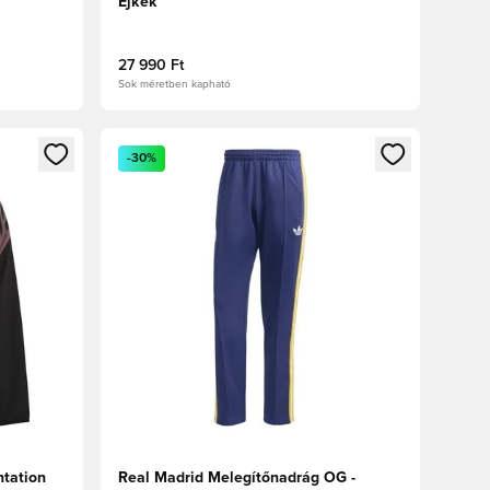
Éjkék
27 990 Ft
Sok méretben kapható
oz
tkezéshez vagy a tagként való regisztrációhoz
Megnyit egy modált a bejelentkezéshez vagy a tag
-30%
ntation
Real Madrid Melegítőnadrág OG -