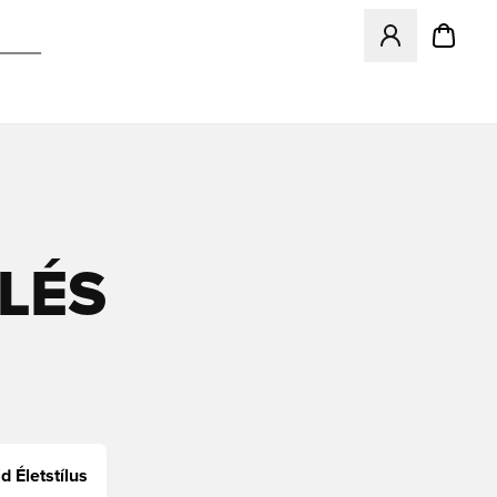
Megnyit egy modá
LÉS
d Életstílus