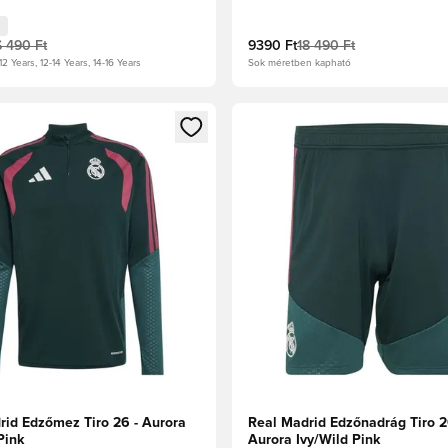
6 490 Ft
9390 Ft
18 490 Ft
12 Years, 12-14 Years, 14-16 Years
Sok méretben kapható
t való regisztrációhoz
gy modált a bejelentkezéshez vagy a tagként való regisztrációh
Megnyit egy modált a bejelen
rid Edzőmez Tiro 26 - Aurora
Real Madrid Edzőnadrág Tiro 2
Pink
Aurora Ivy/Wild Pink