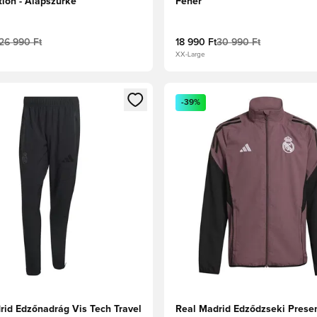
tion - Alapszürke
Fehér
26 990 Ft
18 990 Ft
30 990 Ft
XX-Large
t való regisztrációhoz
gy modált a bejelentkezéshez vagy a tagként való regisztrációh
Megnyit egy modált a bejelen
-39%
rid Edzőnadrág Vis Tech Travel
Real Madrid Edződzseki Prese