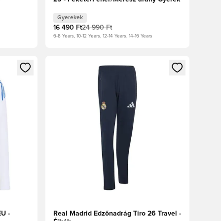
a Gyerek
Gyerekek
16 490 Ft
24 990 Ft
6-8 Years, 10-12 Years, 12-14 Years, 14-16 Years
oz
tkezéshez vagy a tagként való regisztrációhoz
Megnyit egy modált a bejelentkezéshez vagy a tag
U -
Real Madrid Edzőnadrág Tiro 26 Travel -