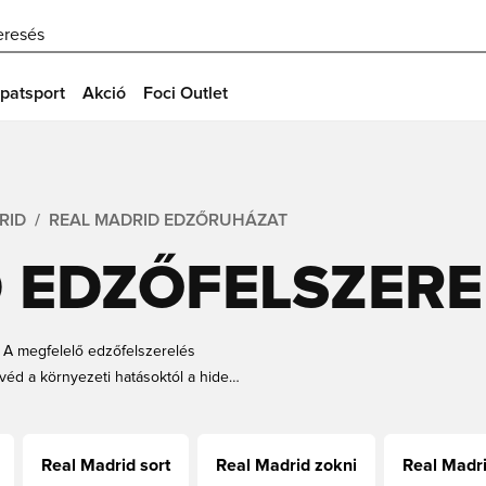
eresés
patsport
Akció
Foci Outlet
RID
REAL MADRID EDZŐRUHÁZAT
 EDZŐFELSZERE
. A megfelelő edzőfelszerelés
éd a környezeti hatásoktól a hideg
és végül, de nem utolsósorban,
pviseld kedvenc klubodat az új Real
k és még sok más közül.
Real Madrid sort
Real Madrid zokni
Real Madri