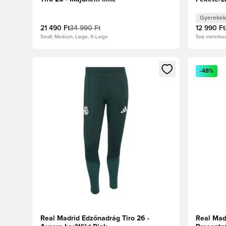
Gyerekek
21 490 Ft
34 990 Ft
12 990 Ft
Small, Medium, Large, X-Large
Sok méretbe
Megnyit egy modált a bejelentkezéshez vagy a tagkén
Megnyit e
-48%
Real Madrid Edzőnadrág Tiro 26 -
Real Mad