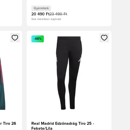
Gyerekek
20 490 Ft
23 490 Ft
Sok méretben kapható
oz
tkezéshez vagy a tagként való regisztrációhoz
Megnyit egy modált a bejelentkezéshez vagy a tag
-48%
r Tiro 26
Real Madrid Edzőnadrág Tiro 25 -
Fekete/Lila