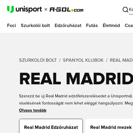
K
Foci
Szurkolói bolt
Edzőruházat
Futás
Életmód
Csa
SZURKOLÓI BOLT
SPANYOL KLUBOK
REAL MAD
REAL MADRID
Szerezd be új Real Madrid edzőfelszerelésedet a Unisportnál
viselésének fontosságát nem lehet eléggé hangsúlyozni. Megv
téli estéken, javítja a mozgékonyságodat, kényelmes viselet, 
Olvass tovább
remekül néz ki a pályán és azon kívül is. Készülj fel, hogy ké
Madrid edzőfelszerelésedben. Válogass edzőmezek, nadrágo
Real Madrid Edzőruházat
Real Madrid mezek