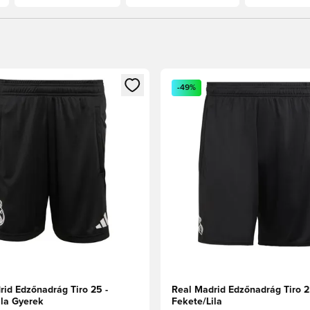
t való regisztrációhoz
gy modált a bejelentkezéshez vagy a tagként való regisztrációh
Megnyit egy modált a bejelen
-49%
rid Edzőnadrág Tiro 25 -
Real Madrid Edzőnadrág Tiro 2
ila Gyerek
Fekete/Lila