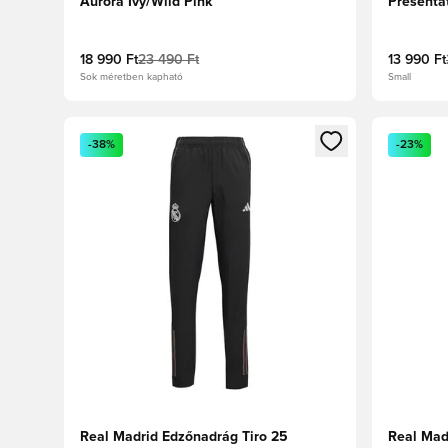
Aurora Ivy/Wild Pink
Presenta
18 990 Ft
23 490 Ft
13 990 Ft
Sok méretben kapható
Small
Megnyit egy modált a bejelentkezéshez vagy a tagkén
Megnyit e
-38%
-23%
Real Madrid Edzőnadrág Tiro 25
Real Mad