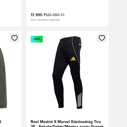
13 990 Ft
26 990 Ft
Sok méretben kapható
oz
tkezéshez vagy a tagként való regisztrációhoz
Megnyit egy modált a bejelentkezéshez vagy a tag
-34%
5
Real Madrid X Marvel Edzőnadrág Tiro
25 - Fekete/Fehér/Merész arany Gyerek