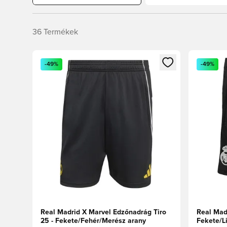
36
Termékek
Megnyit egy modált a bejelentkezéshez vagy a tagkén
Megnyit e
-49%
-49%
Real Madrid X Marvel Edzőnadrág Tiro
Real Mad
25 - Fekete/Fehér/Merész arany
Fekete/L