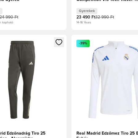
Alapszürke/Félig fagyott sárg
Gyerekek
24 990 Ft
23 490 Ft
32 990 Ft
n kapható
14-16 Years
t való regisztrációhoz
gy modált a bejelentkezéshez vagy a tagként való regisztrációh
Megnyit egy modált a bejelen
-39%
rid Edzőnadrág Tiro 25
Real Madrid Edzőmez Tiro 25 E