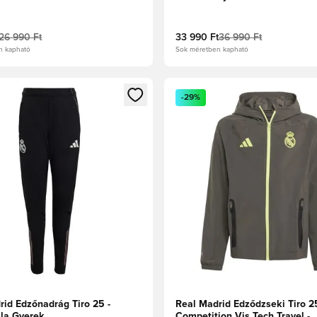
26 990 Ft
33 990 Ft
36 990 Ft
n kapható
Sok méretben kapható
t való regisztrációhoz
gy modált a bejelentkezéshez vagy a tagként való regisztrációh
Megnyit egy modált a bejelen
-29%
rid Edzőnadrág Tiro 25 -
Real Madrid Edződzseki Tiro 2
ila Gyerek
Competition Vis Tech Travel -