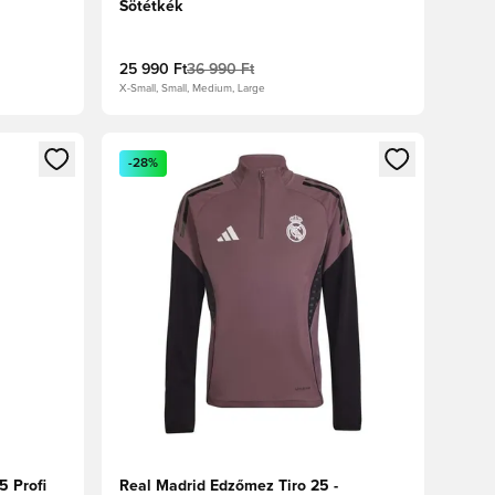
Sötétkék
25 990 Ft
36 990 Ft
X-Small, Small, Medium, Large
oz
tkezéshez vagy a tagként való regisztrációhoz
Megnyit egy modált a bejelentkezéshez vagy a tag
-28%
5 Profi
Real Madrid Edzőmez Tiro 25 -