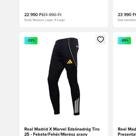
22 990 Ft
34 990 Ft
23 990 F
Small, Medium, Large, X-Large
Sok méretbe
Megnyit egy modált a bejelentkezéshez vagy a tagkén
Megnyit e
-33%
-39%
Real Madrid X Marvel Edzőnadrág Tiro
Real Mad
25 - Fekete/Fehér/Merész arany
Presentat