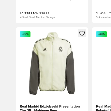
17 990 Ft
26 990 Ft
16 490 Ft
X-Small, Small, Medium, X-Large
Sok méretbe
Megnyit egy modált a bejelentkezéshez vagy a tagkén
Megnyit e
-39%
-48%
Real Madrid Edződzseki Presentation
Real Mad
Tiro 25 - Majdnem lime
Fekete/L