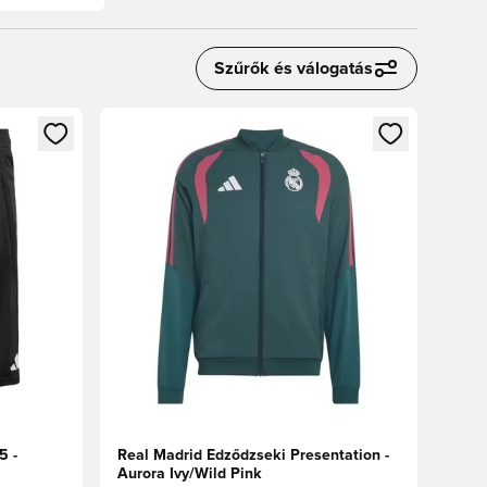
Szűrők és válogatás
oz
tkezéshez vagy a tagként való regisztrációhoz
Megnyit egy modált a bejelentkezéshez vagy a tag
5 -
Real Madrid Edződzseki Presentation -
Aurora Ivy/Wild Pink