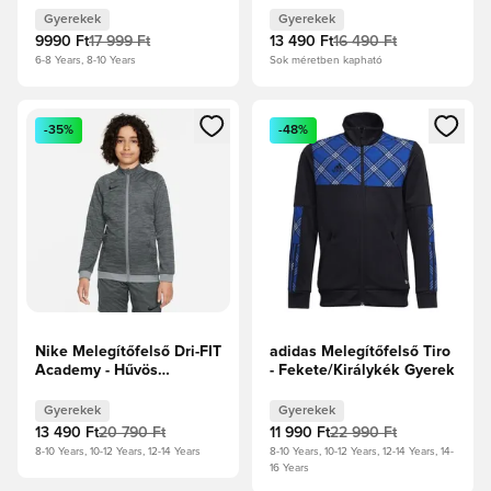
Gyerekek
Gyerekek
9990 Ft
17 999 Ft
13 490 Ft
16 490 Ft
6-8 Years, 8-10 Years
Sok méretben kapható
Megnyit egy modált a bejelentkezéshez vagy a tagként való 
Megnyit egy modált a bejelent
-35%
-48%
Nike Melegítőfelső Dri-FIT
adidas Melegítőfelső Tiro
Academy - Hűvös
- Fekete/Királykék Gyerek
szürke/Fekete Gyerek
Gyerekek
Gyerekek
13 490 Ft
20 790 Ft
11 990 Ft
22 990 Ft
8-10 Years, 10-12 Years, 12-14 Years
8-10 Years, 10-12 Years, 12-14 Years, 14-
16 Years