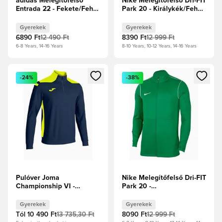
adidas Melegítőfelső
Nike Melegítőfelső Dri-FIT
Entrada 22 - Fekete/Fehér
Park 20 - Királykék/Fehér
Gyerek
Gyerek
Gyerekek
Gyerekek
6890 Ft
12 490 Ft
8390 Ft
12 999 Ft
6-8 Years, 14-16 Years
8-10 Years, 10-12 Years, 14-16 Years
Megnyit egy modált a bejelentkezéshez vagy a tagként való 
Megnyit egy modált a bejelent
-24%
-38%
Pulóver Joma
Nike Melegítőfelső Dri-FIT
Championship VI -
Park 20 -
Sötétkék
Fenyőzöld/Fehér Gyerek
Gyerekek
Gyerekek
Tól
10 490 Ft
13 735,30 Ft
8090 Ft
12 999 Ft