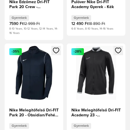
Nike Edzőmez Dri-FIT
Pulóver Nike Dri-FIT
Park 20 Crew -
Academy Gyerek - Kék
Obsidian/Fehér Gyerek
Gyerekek
Gyerekek
7590 Ft
12 999 Ft
12 490 Ft
18 890 Ft
8-10 Years, 10-12 Years, 12-14 Years, 14-
6-8 Years, 8-10 Years, 14-16 Years
16 Years
Megnyit egy modált a bejelentkezéshez vagy a tagként való 
Megnyit egy modált a bejelent
-35%
-28%
Nike Melegítőfelső Dri-FIT
Nike Melegítőfelső Dri-FIT
Park 20 - Obsidian/Fehér
Academy 23 -
Gyerek
Fekete/Farkasszürke/Fehér
Gyerek
Gyerekek
Gyerekek