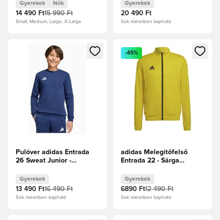
Gyerekek
Nők
Gyerekek
14 490 Ft
15 990 Ft
20 490 Ft
Small, Medium, Large, X-Large
Sok méretben kapható
Megnyit egy modált a bejelentkezéshez vagy a tagként való 
Megnyit egy modált a bejelent
-45%
Pulóver adidas Entrada
adidas Melegítőfelső
26 Sweat Junior -
Entrada 22 - Sárga
Sötétkék
csapat/Fekete Gyerek
Gyerekek
Gyerekek
13 490 Ft
16 490 Ft
6890 Ft
12 490 Ft
Sok méretben kapható
Sok méretben kapható