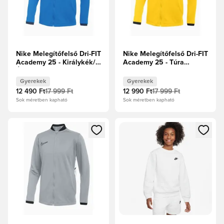
Nike Melegítőfelső Dri-FIT
Nike Melegítőfelső Dri-FIT
Academy 25 - Királykék/
Academy 25 - Túra
Éjfélkék/Fehér Gyerek
sárga/Fekete/Fehér
Gyerek
Gyerekek
Gyerekek
12 490 Ft
17 999 Ft
12 990 Ft
17 999 Ft
Sok méretben kapható
Sok méretben kapható
Megnyit egy modált a bejelentkezéshez vagy a tagként való 
Megnyit egy modált a bejelent