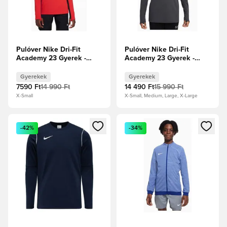
Pulóver Nike Dri-Fit
Pulóver Nike Dri-Fit
Academy 23 Gyerek -
Academy 23 Gyerek -
Piros
Szürke
Gyerekek
Gyerekek
7590 Ft
14 990 Ft
14 490 Ft
15 990 Ft
X-Small
X-Small, Medium, Large, X-Large
Megnyit egy modált a bejelentkezéshez vagy a tagként való 
Megnyit egy modált a bejelent
-42%
-34%