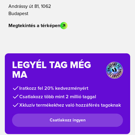
Andrássy út 81, 1062
Budapest
Megtekintés a térképen
LEGYÉL TAG MÉG
MA
Iratkozz fel 20% kedvezményért
Csatlakozz több mint 2 millió taggal
Xkluzív termékekhez való hozzáférés tagoknak
Csatlakozz ingyen