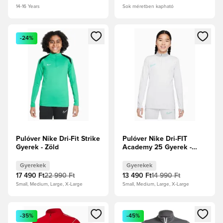
14-16 Years
Sok méretben kapható
Megnyit egy modált a bejelentkezéshez vagy a tagként való 
Megnyit egy modált a bejelent
-24%
Pulóver Nike Dri-Fit Strike
Pulóver Nike Dri-FIT
Gyerek - Zöld
Academy 25 Gyerek -
Fehér
Gyerekek
Gyerekek
17 490 Ft
22 990 Ft
13 490 Ft
14 990 Ft
Small, Medium, Large, X-Large
Small, Medium, Large, X-Large
Megnyit egy modált a bejelentkezéshez vagy a tagként való 
Megnyit egy modált a bejelent
-35%
-45%