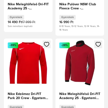
Nike Melegítőfelső Dri-FIT
Nike Pulóver NSW Club
Academy 25 -
Fleece Crew -
Farkasszürke/Fekete/Fehér
Fehér/Fekete Gyerek
Gyerek
Gyerekek
Gyerekek
14 490 Ft
17 999 Ft
16 990 Ft
Sok méretben kapható
8-10 Years, 10-12 Years, 12-14 Years, 14-
16 Years
Megnyit egy modált a bejelentkezéshez vagy a tagként való 
Megnyit egy modált a bejelent
-39%
-28%
Nike Edzőmez Dri-FIT
Nike Melegítőfelső Dri-FIT
Park 20 Crew - Egyetemi
Academy 25 - Egyetemi
piros/Fehér Gyerek
piros/Fekete/Fehér
Gyerek
Gyerekek
Gyerekek