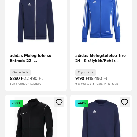
adidas Melegítőfelső
adidas Melegítőfelső Tiro
Entrada 22 -
24 - Királykék/Fehér
Tengerészkék Gyerek
Gyerek
Gyerekek
Gyerekek
6890 Ft
12 490 Ft
9190 Ft
16 490 Ft
Sok méretben kapható
6-8 Years, 6-8 Years, 14-16 Years
Megnyit egy modált a bejelentkezéshez vagy a tagként való 
Megnyit egy modált a bejelent
-38%
-44%