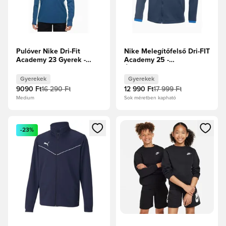
Pulóver Nike Dri-Fit
Nike Melegítőfelső Dri-FIT
Academy 23 Gyerek -
Academy 25 -
Sötétkék
Éjfélkék/Királykék/Fehér
Gyerekek
Gyerekek
9090 Ft
16 290 Ft
12 990 Ft
17 999 Ft
Medium
Sok méretben kapható
Megnyit egy modált a bejelentkezéshez vagy a tagként való 
Megnyit egy modált a bejelent
-23%