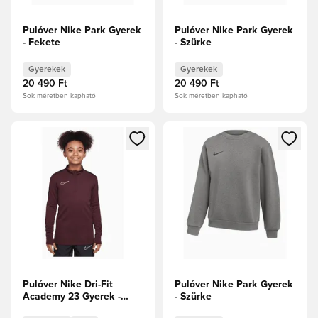
Pulóver Nike Park Gyerek
Pulóver Nike Park Gyerek
- Fekete
- Szürke
Gyerekek
Gyerekek
20 490 Ft
20 490 Ft
Sok méretben kapható
Sok méretben kapható
Megnyit egy modált a bejelentkezéshez vagy a tagként való 
Megnyit egy modált a bejelent
Pulóver Nike Dri-Fit
Pulóver Nike Park Gyerek
Academy 23 Gyerek -
- Szürke
Bordó