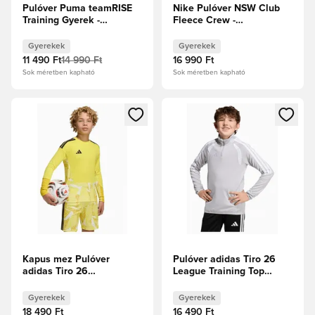
Pulóver Puma teamRISE
Nike Pulóver NSW Club
Training Gyerek -
Fleece Crew -
Sötétkék
Fekete/Fehér Gyerek
Gyerekek
Gyerekek
11 490 Ft
14 990 Ft
16 990 Ft
Sok méretben kapható
Sok méretben kapható
Megnyit egy modált a bejelentkezéshez vagy a tagként való 
Megnyit egy modált a bejelent
Kapus mez Pulóver
Pulóver adidas Tiro 26
adidas Tiro 26
League Training Top
Competition GK Gyerek -
Junior - Szürke
Sárga
Gyerekek
Gyerekek
18 490 Ft
16 490 Ft