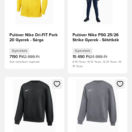
Pulóver Nike Dri-FIT Park
Pulóver Nike PSG 25/26
20 Gyerek - Sárga
Strike Gyerek - Sötétkék
Gyerekek
Gyerekek
7190 Ft
12 999 Ft
15 490 Ft
24 999 Ft
Sok méretben kapható
8-10 Years, 10-12 Years, 12-14 Years, 14-
16 Years
Megnyit egy modált a bejelentkezéshez vagy a tagként való 
Megnyit egy modált a bejelent