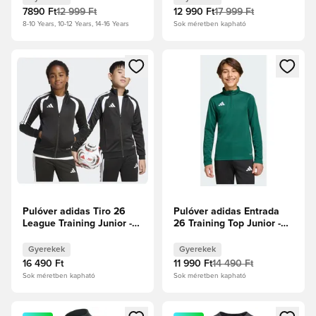
7890 Ft
12 999 Ft
12 990 Ft
17 999 Ft
8-10 Years, 10-12 Years, 14-16 Years
Sok méretben kapható
Megnyit egy modált a bejelentkezéshez vagy a tagként való 
Megnyit egy modált a bejelent
Pulóver adidas Tiro 26
Pulóver adidas Entrada
League Training Junior -
26 Training Top Junior -
Fekete
Zöld
Gyerekek
Gyerekek
16 490 Ft
11 990 Ft
14 490 Ft
Sok méretben kapható
Sok méretben kapható
Megnyit egy modált a bejelentkezéshez vagy a tagként való 
Megnyit egy modált a bejelent