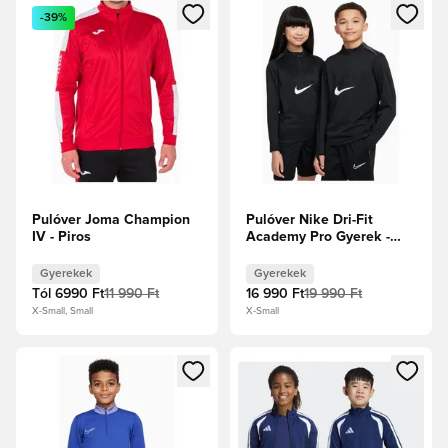
Megnyit egy modált a bejelentkezéshez vagy a tagként való 
Megnyit egy modált a bejelent
-39%
Pulóver Joma Champion
Pulóver Nike Dri-Fit
IV - Piros
Academy Pro Gyerek -
Fekete
Gyerekek
Gyerekek
Tól
6990 Ft
11 990 Ft
16 990 Ft
19 990 Ft
X-Small, Small
X-Small
Megnyit egy modált a bejelentkezéshez vagy a tagként való 
Megnyit egy modált a bejelent