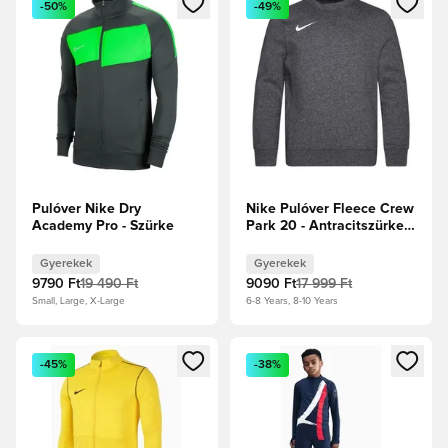
-50%
-49%
Pulóver Nike Dry
Nike Pulóver Fleece Crew
Academy Pro - Szürke
Park 20 - Antracitszürke
melírozott/Fehér Gyerek
Gyerekek
Gyerekek
9790 Ft
19 490 Ft
9090 Ft
17 999 Ft
Small, Large, X-Large
6-8 Years, 8-10 Years
Megnyit egy modált a bejelentkezéshez vagy a tagként való 
Megnyit egy modált a bejelent
-45%
-38%