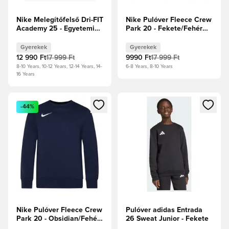
Nike Melegítőfelső Dri-FIT
Nike Pulóver Fleece Crew
Academy 25 - Egyetemi
Park 20 - Fekete/Fehér
piros/Sportos piros/Fehér
Gyerek
Gyerek
Gyerekek
Gyerekek
12 990 Ft
17 999 Ft
9990 Ft
17 999 Ft
8-10 Years, 10-12 Years, 12-14 Years, 14-
6-8 Years, 8-10 Years
16 Years
Megnyit egy modált a bejelentkezéshez vagy a tagként való 
Megnyit egy modált a bejelent
-44%
Nike Pulóver Fleece Crew
Pulóver adidas Entrada
Park 20 - Obsidian/Fehér
26 Sweat Junior - Fekete
Gyerek