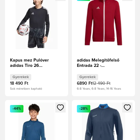
Kapus mez Pulóver
adidas Melegítőfelső
adidas Tiro 26
Entrada 22 -
Competition GK Gyerek -
Focicipők/Fehér Gyerek
Fekete
Gyerekek
Gyerekek
18 490 Ft
6890 Ft
12 490 Ft
Sok méretben kapható
6-8 Years, 6-8 Years, 14-16 Years
Megnyit egy modált a bejelentkezéshez vagy a tagként való 
Megnyit egy modált a bejelent
-44%
-28%