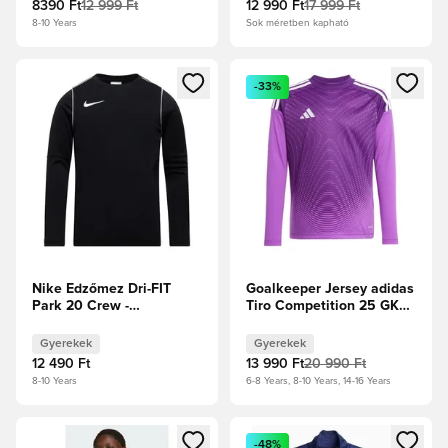
8390 Ft
12 999 Ft
12 990 Ft
17 999 Ft
8-10 Years
Sok méretben kapható
Megnyit egy modált a bejelentkezéshez vagy a tagként való 
Megnyit egy modált a bejelent
-33%
Nike Edzőmez Dri-FIT
Goalkeeper Jersey adidas
Park 20 Crew -
Tiro Competition 25 GK
Fekete/Fehér Gyerek
Junior - Purple
Gyerekek
Gyerekek
12 490 Ft
13 990 Ft
20 990 Ft
8-10 Years
6-8 Years, 8-10 Years, 14-16 Years
Megnyit egy modált a bejelentkezéshez vagy a tagként való 
Megnyit egy modált a bejelent
-48%