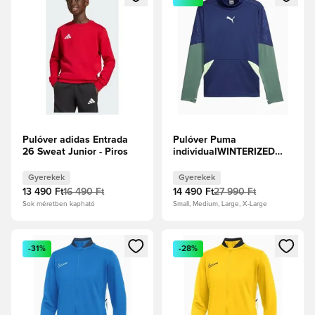
Pulóver adidas Entrada
Pulóver Puma
26 Sweat Junior - Piros
individualWINTERIZED
Top Gyerek - Sötétkék
Gyerekek
Gyerekek
13 490 Ft
16 490 Ft
14 490 Ft
27 990 Ft
Sok méretben kapható
Small, Medium, Large, X-Large
Megnyit egy modált a bejelentkezéshez vagy a tagként való 
Megnyit egy modált a bejelent
-31%
-28%