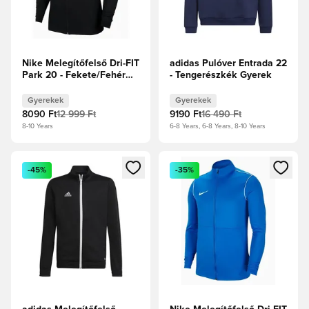
Nike Melegítőfelső Dri-FIT
adidas Pulóver Entrada 22
Park 20 - Fekete/Fehér
- Tengerészkék Gyerek
Gyerek
Gyerekek
Gyerekek
8090 Ft
12 999 Ft
9190 Ft
16 490 Ft
8-10 Years
6-8 Years, 6-8 Years, 8-10 Years
Megnyit egy modált a bejelentkezéshez vagy a tagként való 
Megnyit egy modált a bejelent
-45%
-35%