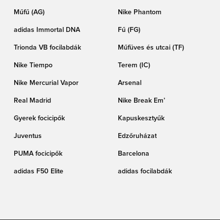
Műfű (AG)
Nike Phantom
adidas Immortal DNA
Fű (FG)
Trionda VB focilabdák
Műfüves és utcai (TF)
Nike Tiempo
Terem (IC)
Nike Mercurial Vapor
Arsenal
Real Madrid
Nike Break Em’
Gyerek focicipők
Kapuskesztyűk
Juventus
Edzőruházat
PUMA focicipők
Barcelona
adidas F50 Elite
adidas focilabdák