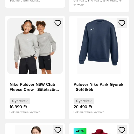
Sok méretben kapható
6-8 Years, 8-10 Years, 12-14 Years, 14-
16 Years
Megnyit egy modált a bejelentkezéshez vagy a tagként való 
Megnyit egy modált a bejelent
Nike Pulóver NSW Club
Pulóver Nike Park Gyerek
Fleece Crew - Sötétszürke
- Sötétkék
melír/Fehér Gyerek
Gyerekek
Gyerekek
16 990 Ft
20 490 Ft
Sok méretben kapható
Sok méretben kapható
Megnyit egy modált a bejelentkezéshez vagy a tagként való 
Megnyit egy modált a bejelent
-45%