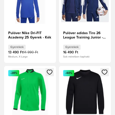
Pulóver Nike Dri-FIT
Pulóver adidas Tiro 26
Academy 25 Gyerek - Kék
League Training Junior -
Sötétkék
Gyerekek
Gyerekek
13 490 Ft
14 990 Ft
16 490 Ft
Medium, X-Large
Sok méretben kapható
Megnyit egy modált a bejelentkezéshez vagy a tagként való 
Megnyit egy modált a bejelent
-28%
-44%