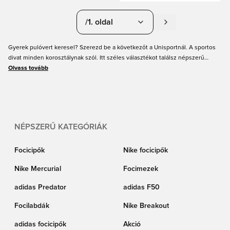
/1. oldal
Gyerek pulóvert keresel? Szerezd be a következőt a Unisportnál. A sportos
divat minden korosztálynak szól. Itt széles választékot találsz népszerű
márkák, mint a Nike, adidas és PUMA pulóvereiből a legkisebbeknek. Minden
Olvass tovább
gyerek méretben és rengeteg menő színben kaphatók, mert minden
korosztály megérdemli, hogy menő, sportos pulóverekkel teli ruhatára
legyen. Találd meg a tökéletes fiú pulóvereket, és rendeld meg még ma,
gyors szállítással a Unisporttól.
NÉPSZERŰ KATEGÓRIÁK
Focicipők
Nike focicipők
Nike Mercurial
Focimezek
adidas Predator
adidas F50
Focilabdák
Nike Breakout
adidas focicipők
Akció