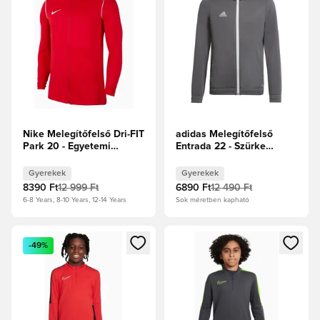
Nike Melegítőfelső Dri-FIT
adidas Melegítőfelső
Park 20 - Egyetemi
Entrada 22 - Szürke
piros/Fehér Gyerek
Gyerek
Gyerekek
Gyerekek
8390 Ft
12 999 Ft
6890 Ft
12 490 Ft
6-8 Years, 8-10 Years, 12-14 Years
Sok méretben kapható
Megnyit egy modált a bejelentkezéshez vagy a tagként való 
Megnyit egy modált a bejelent
-49%