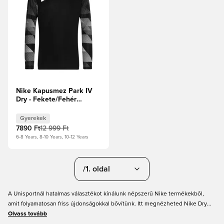
Nike Kapusmez Park IV
Dry - Fekete/Fehér
Gyerek
Gyerekek
7890 Ft
12 999 Ft
6-8 Years, 8-10 Years, 10-12 Years
/1. oldal
A Unisportnál hatalmas választékot kínálunk népszerű Nike termékekből,
amit folyamatosan friss újdonságokkal bővítünk. Itt megnézheted Nike Dry
termékeinket, beleértve az edzőruházatot és egyéb kiegészítőket.
Olvass tovább