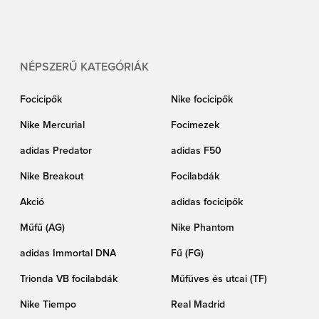
NÉPSZERŰ KATEGÓRIÁK
Focicipők
Nike focicipők
Nike Mercurial
Focimezek
adidas Predator
adidas F50
Nike Breakout
Focilabdák
Akció
adidas focicipők
Műfű (AG)
Nike Phantom
adidas Immortal DNA
Fű (FG)
Trionda VB focilabdák
Műfüves és utcai (TF)
Nike Tiempo
Real Madrid