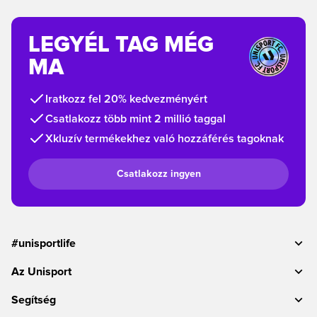
LEGYÉL TAG MÉG
MA
Iratkozz fel 20% kedvezményért
Csatlakozz több mint 2 millió taggal
Xkluzív termékekhez való hozzáférés tagoknak
Csatlakozz ingyen
#unisportlife
Az Unisport
Segítség