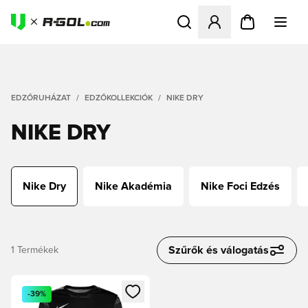
Megnyit egy modált a bejele
EDZŐRUHÁZAT
EDZŐKOLLEKCIÓK
NIKE DRY
NIKE DRY
Nike Dry
Nike Akadémia
Nike Foci Edzés
Szűrők és válogatás
1
Termékek
Megnyit egy modált a bejelentkezéshez vagy a tagként való 
-39%