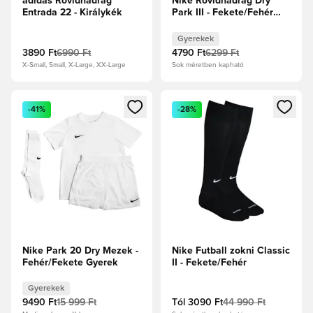
adidas Rövidnadrág
Nike Rövidnadrág Dry
Entrada 22 - Királykék
Park III - Fekete/Fehér
Gyerek
Gyerekek
3890 Ft
6990 Ft
4790 Ft
6299 Ft
X-Small, Small, X-Large, XX-Large
Sok méretben kapható
Megnyit egy modált a bejelentkezéshez vagy a tagként való 
Megnyit egy modált a bejelent
-41%
-28%
Nike Park 20 Dry Mezek -
Nike Futball zokni Classic
Fehér/Fekete Gyerek
II - Fekete/Fehér
Gyerekek
9490 Ft
15 999 Ft
Tól
3090 Ft
44 990 Ft