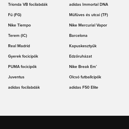
Trionda VB focilabdák
adidas Immortal DNA
Fű (FG)
Műfüves és utcai (TF)
Nike Tiempo
Nike Mercurial Vapor
Terem (IC)
Barcelona
Real Madrid
Kapuskesztyűk
Gyerek focicipők
Edzőruházat
PUMA focicipők
Nike Break Em’
Juventus
Olcsó futballcipők
adidas focilabdák
adidas F50 Elite