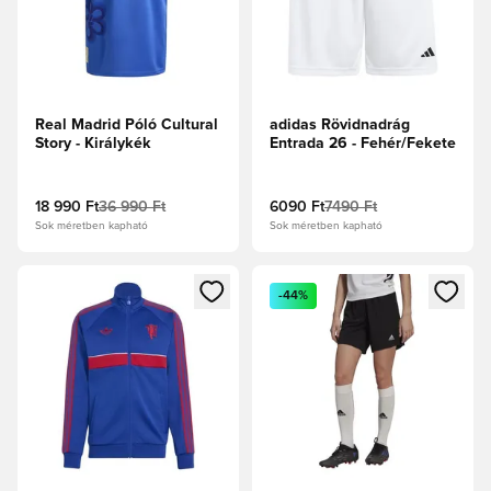
Real Madrid Póló Cultural
adidas Rövidnadrág
Story - Királykék
Entrada 26 - Fehér/Fekete
18 990 Ft
36 990 Ft
6090 Ft
7490 Ft
Sok méretben kapható
Sok méretben kapható
Megnyit egy modált a bejelentkezéshez vagy a tagként való 
Megnyit egy modált a bejelent
-44%