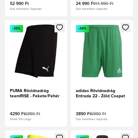
52 990 Ft
24 990 Ft
44 990 Ft
Sok méretben kapható
Sok méretben kapható
Megnyit egy modált a bejelentkezéshez vagy a tagként való 
Megnyit egy modált a bejelent
-39%
-44%
PUMA Rövidnadrág
adidas Rövidnadrág
teamRISE - Fekete/Fehér
Entrada 22 - Zöld Csapat
4290 Ft
6990 Ft
3890 Ft
6990 Ft
Small, XX-Large
Sok méretben kapható
Megnyit egy modált a bejelentkezéshez vagy a tagként való 
Megnyit egy modált a bejelent