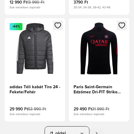
12 990 Ft
13 990 Ft
3790 Ft
Sok méretben kapható
30-34, 34-38, 39-42, 43-46
Megnyit egy modált a bejelentkezéshez vagy a tagként való 
Megnyit egy modált a bejelent
-44%
adidas Téli kabát Tiro 24 -
Paris Saint-Germain
Fekete/Fehér
Edzőmez Dri-FIT Strike
Drill - Fekete/Globális
piros
29 990 Ft
53 990 Ft
29 490 Ft
31 990 Ft
Sok méretben kapható
Sok méretben kapható
/1. oldal