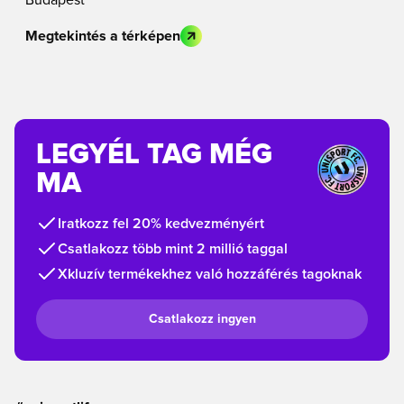
Budapest
Megtekintés a térképen
LEGYÉL TAG MÉG
MA
Iratkozz fel 20% kedvezményért
Csatlakozz több mint 2 millió taggal
Xkluzív termékekhez való hozzáférés tagoknak
Csatlakozz ingyen