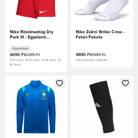
Nike Rövidnadrág Dry
Nike Zokni Strike Crew -
Park III - Egyetemi
Fehér/Fekete
piros/Fehér Gyerek
Gyerekek
4690 Ft
6299 Ft
4890 Ft
5999 Ft
8-10 Years, 10-12 Years, 12-14 Years, 14-
Sok méretben kapható
16 Years
Megnyit egy modált a bejelentkezéshez vagy a tagként való 
Megnyit egy modált a bejelent