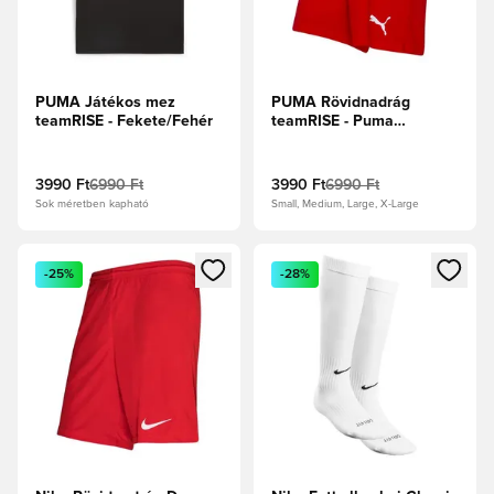
PUMA Játékos mez
PUMA Rövidnadrág
teamRISE - Fekete/Fehér
teamRISE - Puma
piros/PUMA Fehér
3990 Ft
6990 Ft
3990 Ft
6990 Ft
Sok méretben kapható
Small, Medium, Large, X-Large
Megnyit egy modált a bejelentkezéshez vagy a tagként való 
Megnyit egy modált a bejelent
-25%
-28%