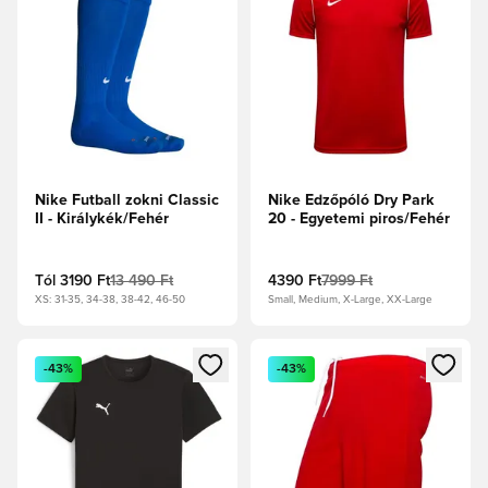
Nike Futball zokni Classic
Nike Edzőpóló Dry Park
II - Királykék/Fehér
20 - Egyetemi piros/Fehér
Tól
3190 Ft
13 490 Ft
4390 Ft
7999 Ft
XS: 31-35, 34-38, 38-42, 46-50
Small, Medium, X-Large, XX-Large
Megnyit egy modált a bejelentkezéshez vagy a tagként való 
Megnyit egy modált a bejelent
-43%
-43%