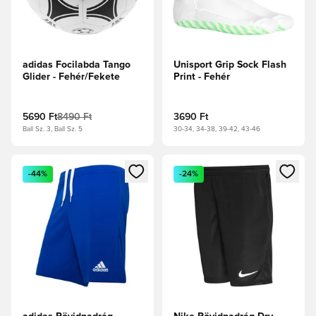
adidas Focilabda Tango
Unisport Grip Sock Flash
Glider - Fehér/Fekete
Print - Fehér
5690 Ft
8490 Ft
3690 Ft
Ball Sz. 3, Ball Sz. 5
30-34, 34-38, 39-42, 43-46
Megnyit egy modált a bejelentkezéshez vagy a tagként való 
Megnyit egy modált a bejelent
-44%
-24%