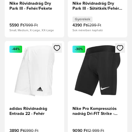
Nike Rövidnadrág Dry
Nike Rövidnadrág Dry
Park III - Fehér/Fekete
Park III - Sötétkék/Fehér
Gyerek
Gyerekek
5590 Ft
7999 Ft
4390 Ft
6299 Ft
Small, Medium, X-Large, XX-Large
Sok méretben kapható
Megnyit egy modált a bejelentkezéshez vagy a tagként való 
Megnyit egy modált a bejelent
-44%
-30%
adidas Rövidnadrág
Nike Pro Kompressziós
Entrada 22 - Fehér
nadrág Dri-FIT Strike -
Fekete/Fehér
3890 Ft
6990 Ft
9090 Ft
12 999 Ft