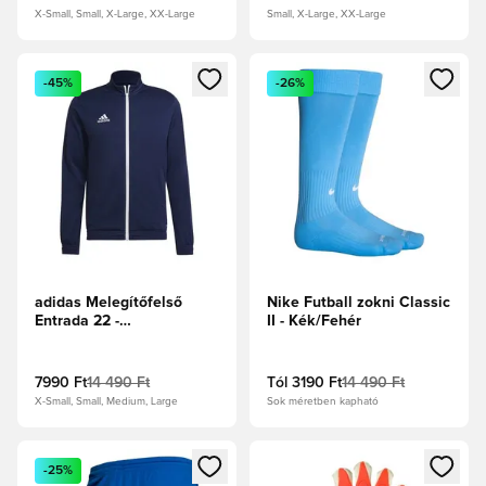
X-Small, Small, X-Large, XX-Large
Small, X-Large, XX-Large
Megnyit egy modált a bejelentkezéshez vagy a tagként való 
Megnyit egy modált a bejelent
-45%
-26%
adidas Melegítőfelső
Nike Futball zokni Classic
Entrada 22 -
II - Kék/Fehér
Tengerészkék
7990 Ft
14 490 Ft
Tól
3190 Ft
14 490 Ft
X-Small, Small, Medium, Large
Sok méretben kapható
Megnyit egy modált a bejelentkezéshez vagy a tagként való 
Megnyit egy modált a bejelent
-25%