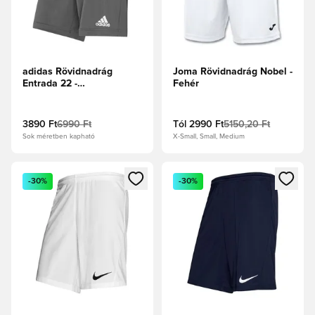
adidas Rövidnadrág
Joma Rövidnadrág Nobel -
Entrada 22 -
Fehér
Csapatszürke 4
3890 Ft
6990 Ft
Tól
2990 Ft
5150,20 Ft
Sok méretben kapható
X-Small, Small, Medium
Megnyit egy modált a bejelentkezéshez vagy a tagként való 
Megnyit egy modált a bejelent
-30%
-30%