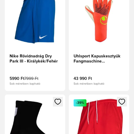
Nike Rövidnadrág Dry
Uhlsport Kapuskesztyűk
Park III - Királykék/Fehér
Fangmaschine
Absolutgrip HYBD - Fluo
piros/Fehér/Fluo sárga
5990 Ft
7999 Ft
43 990 Ft
Sok méretben kapható
Sok méretben kapható
Megnyit egy modált a bejelentkezéshez vagy a tagként való 
Megnyit egy modált a bejelent
-39%