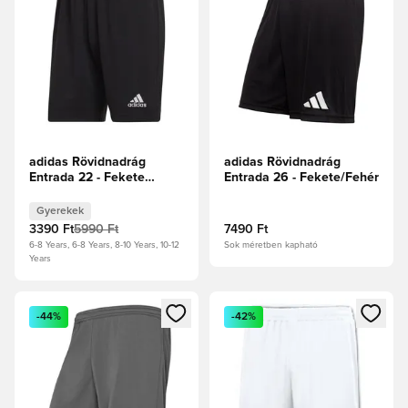
adidas Rövidnadrág
adidas Rövidnadrág
Entrada 22 - Fekete
Entrada 26 - Fekete/Fehér
Gyerek
Gyerekek
3390 Ft
5990 Ft
7490 Ft
6-8 Years, 6-8 Years, 8-10 Years, 10-12
Sok méretben kapható
Years
Megnyit egy modált a bejelentkezéshez vagy a tagként való 
Megnyit egy modált a bejelent
-44%
-42%