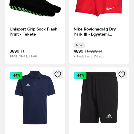
Unisport Grip Sock Flash
Nike Rövidnadrág Dry
Print - Fekete
Park III - Egyetemi
piros/Fehér Női
Nők
3690 Ft
4890 Ft
7999 Ft
34-38, 39-42, 43-46
X-Small, Large, X-Large
Megnyit egy modált a bejelentkezéshez vagy a tagként való 
Megnyit egy modált a bejelent
-44%
-44%