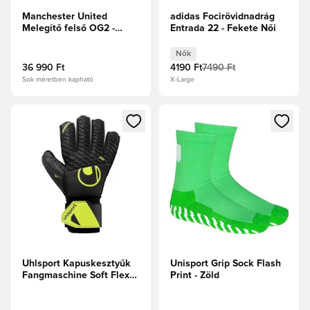
Manchester United
adidas Focirövidnadrág
Melegítő felső OG2 -
Entrada 22 - Fekete Női
Királykék
Nők
36 990 Ft
4190 Ft
7490 Ft
Sok méretben kapható
X-Large
Megnyit egy modált a bejelentkezéshez vagy a tagként való 
Megnyit egy modált a bejelent
Uhlsport Kapuskesztyűk
Unisport Grip Sock Flash
Fangmaschine Soft Flex
Print - Zöld
Frame - Fekete/Fluo
sárga Gyerek