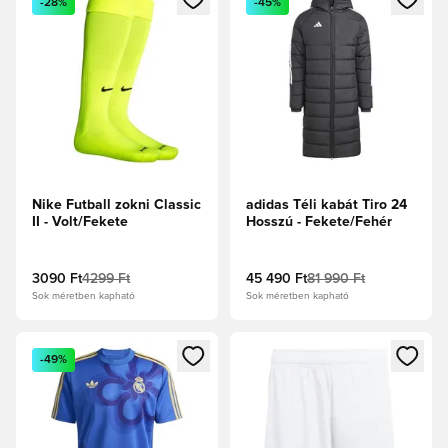
-28%
-45%
Nike Futball zokni Classic
adidas Téli kabát Tiro 24
II - Volt/Fekete
Hosszú - Fekete/Fehér
3090 Ft
4299 Ft
45 490 Ft
81 990 Ft
Sok méretben kapható
Sok méretben kapható
Megnyit egy modált a bejelentkezéshez vagy a tagként való 
Megnyit egy modált a bejelent
-49%