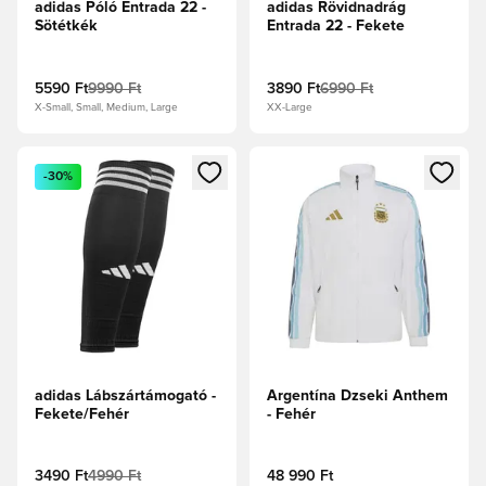
adidas Póló Entrada 22 -
adidas Rövidnadrág
Sötétkék
Entrada 22 - Fekete
5590 Ft
9990 Ft
3890 Ft
6990 Ft
X-Small, Small, Medium, Large
XX-Large
Megnyit egy modált a bejelentkezéshez vagy a tagként való 
Megnyit egy modált a bejelent
-30%
adidas Lábszártámogató -
Argentína Dzseki Anthem
Fekete/Fehér
- Fehér
3490 Ft
4990 Ft
48 990 Ft