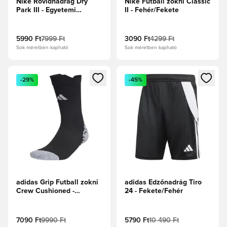
Nike Rövidnadrág Dry
Nike Futball zokni Classic
Park III - Egyetemi
II - Fehér/Fekete
piros/Fehér
5990 Ft
7999 Ft
3090 Ft
4299 Ft
Sok méretben kapható
Sok méretben kapható
Megnyit egy modált a bejelentkezéshez vagy a tagként való 
Megnyit egy modált a bejelent
-29%
-45%
adidas Grip Futball zokni
adidas Edzőnadrág Tiro
Crew Cushioned -
24 - Fekete/Fehér
Fekete/Fehér
7090 Ft
9990 Ft
5790 Ft
10 490 Ft