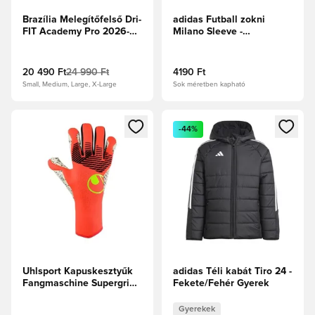
Brazília Melegítőfelső Dri-
adidas Futball zokni
FIT Academy Pro 2026-os
Milano Sleeve -
Világbajnokság -
Fekete/Fehér
Fotókék/Midwest
Gold/Világos menta
20 490 Ft
24 990 Ft
4190 Ft
Small, Medium, Large, X-Large
Sok méretben kapható
Megnyit egy modált a bejelentkezéshez vagy a tagként való 
Megnyit egy modált a bejelent
-44%
Uhlsport Kapuskesztyűk
adidas Téli kabát Tiro 24 -
Fangmaschine Supergrip+
Fekete/Fehér Gyerek
HN - Fluo
piros/Fehér/Fluo sárga
Gyerekek