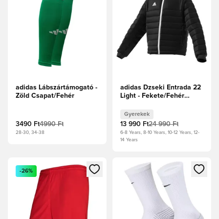
adidas Lábszártámogató -
adidas Dzseki Entrada 22
Zöld Csapat/Fehér
Light - Fekete/Fehér
Gyerek
Gyerekek
3490 Ft
4990 Ft
13 990 Ft
24 990 Ft
28-30, 34-38
6-8 Years, 8-10 Years, 10-12 Years, 12-
14 Years
Megnyit egy modált a bejelentkezéshez vagy a tagként való 
Megnyit egy modált a bejelent
-26%