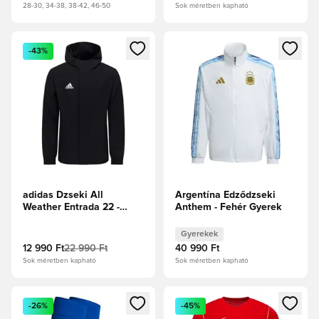
28-30, 34-38, 38-42, 46-50
Sok méretben kapható
Megnyit egy modált a bejelentkezéshez vagy a tagként való 
Megnyit egy modált a bejelent
-43%
adidas Dzseki All
Argentína Edződzseki
Weather Entrada 22 -
Anthem - Fehér Gyerek
Fekete/Fehér
Gyerekek
12 990 Ft
22 990 Ft
40 990 Ft
Sok méretben kapható
Sok méretben kapható
Megnyit egy modált a bejelentkezéshez vagy a tagként való 
Megnyit egy modált a bejelent
-26%
-45%