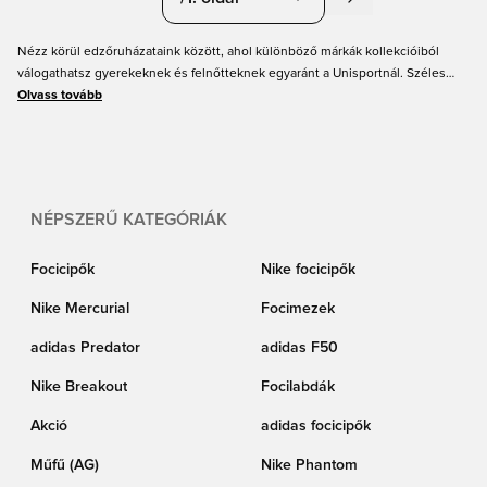
Nézz körül edzőruházataink között, ahol különböző márkák kollekcióiból
válogathatsz gyerekeknek és felnőtteknek egyaránt a Unisportnál. Széles
választékban találsz edzőcuccokat Nike, adidas, PUMA és még sok más
Olvass tovább
márkától, remek árakon. Válaszd ki a kedvenc márkádat és stílusodat, és
rendeld meg online még ma gyors szállítással.
NÉPSZERŰ KATEGÓRIÁK
Focicipők
Nike focicipők
Nike Mercurial
Focimezek
adidas Predator
adidas F50
Nike Breakout
Focilabdák
Akció
adidas focicipők
Műfű (AG)
Nike Phantom