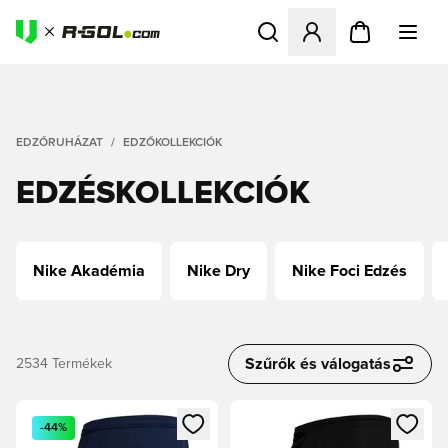
Megnyit egy modált a bejele
EDZŐRUHÁZAT
EDZŐKOLLEKCIÓK
EDZÉSKOLLEKCIÓK
Nike Akadémia
Nike Dry
Nike Foci Edzés
Szűrők és válogatás
2534
Termékek
Megnyit egy modált a bejelentkezéshez vagy a tagként való 
Megnyit egy modált a bejelent
-44%