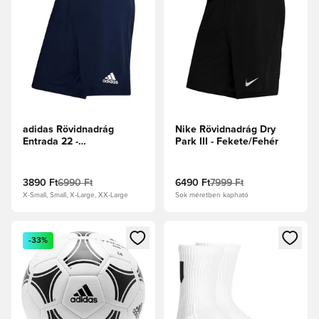
adidas Rövidnadrág
Nike Rövidnadrág Dry
Entrada 22 -
Park III - Fekete/Fehér
Tengerészkék
3890 Ft
6990 Ft
6490 Ft
7999 Ft
X-Small, Small, X-Large, XX-Large
Sok méretben kapható
Megnyit egy modált a bejelentkezéshez vagy a tagként való 
Megnyit egy modált a bejelent
-33%