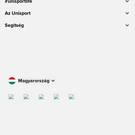
#unisportlife
Az Unisport
Segítség
Magyarország
Vásároljon az Ön országában