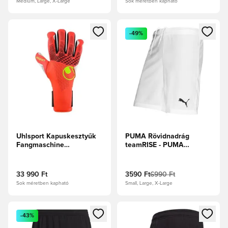
Medium, Large, X-Large
Sok méretben kapható
Megnyit egy modált a bejelentkezéshez vagy a tagként való 
Megnyit egy modált a bejelent
-49%
Uhlsport Kapuskesztyűk
PUMA Rövidnadrág
Fangmaschine
teamRISE - PUMA
Absolutgrip HN - Fluo
Fehér/PUMA Fekete
piros/Fehér/Fluo sárga
33 990 Ft
3590 Ft
6990 Ft
Sok méretben kapható
Small, Large, X-Large
Megnyit egy modált a bejelentkezéshez vagy a tagként való 
Megnyit egy modált a bejelent
-43%