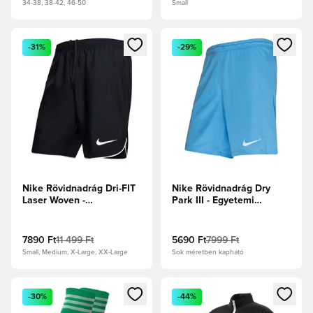
34-38, 38-42, 46-50
Small
Megnyit egy modált a bejelentkezéshez vagy a tagként való 
Megnyit egy modált a bejelent
-31%
-29%
Nike Rövidnadrág Dri-FIT
Nike Rövidnadrág Dry
Laser Woven -
Park III - Egyetemi
Fekete/Fehér
kék/Fehér
7890 Ft
11 499 Ft
5690 Ft
7999 Ft
Small, Medium, X-Large, XX-Large
Sok méretben kapható
Megnyit egy modált a bejelentkezéshez vagy a tagként való 
Megnyit egy modált a bejelent
-30%
-44%